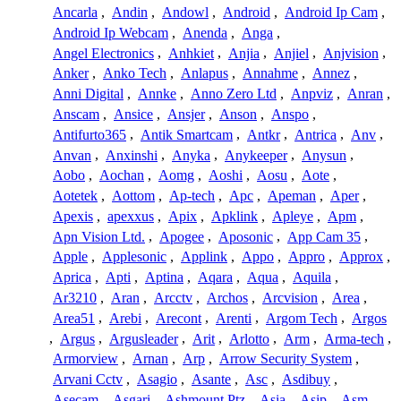
Ancarla
,
Andin
,
Andowl
,
Android
,
Android Ip Cam
,
Android Ip Webcam
,
Anenda
,
Anga
,
Angel Electronics
,
Anhkiet
,
Anjia
,
Anjiel
,
Anjvision
,
Anker
,
Anko Tech
,
Anlapus
,
Annahme
,
Annez
,
Anni Digital
,
Annke
,
Anno Zero Ltd
,
Anpviz
,
Anran
,
Anscam
,
Ansice
,
Ansjer
,
Anson
,
Anspo
,
Antifurto365
,
Antik Smartcam
,
Antkr
,
Antrica
,
Anv
,
Anvan
,
Anxinshi
,
Anyka
,
Anykeeper
,
Anysun
,
Aobo
,
Aochan
,
Aomg
,
Aoshi
,
Aosu
,
Aote
,
Aotetek
,
Aottom
,
Ap-tech
,
Apc
,
Apeman
,
Aper
,
Apexis
,
apexxus
,
Apix
,
Apklink
,
Apleye
,
Apm
,
Apn Vision Ltd.
,
Apogee
,
Aposonic
,
App Cam 35
,
Apple
,
Applesonic
,
Applink
,
Appo
,
Appro
,
Approx
,
Aprica
,
Apti
,
Aptina
,
Aqara
,
Aqua
,
Aquila
,
Ar3210
,
Aran
,
Arcctv
,
Archos
,
Arcvision
,
Area
,
Area51
,
Arebi
,
Arecont
,
Arenti
,
Argom Tech
,
Argos
,
Argus
,
Argusleader
,
Arit
,
Arlotto
,
Arm
,
Arma-tech
,
Armorview
,
Arnan
,
Arp
,
Arrow Security System
,
Arvani Cctv
,
Asagio
,
Asante
,
Asc
,
Asdibuy
,
Asecam
,
Asgari
,
Ashmount Ptz
,
Asia
,
Asip
,
Asm
,