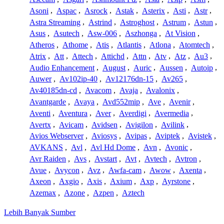
Asoni
,
Aspac
,
Asrock
,
Astak
,
Asterix
,
Asti
,
Astr
,
Astra Streaming
,
Astrind
,
Astroghost
,
Astrum
,
Astun
,
Asus
,
Asutech
,
Asw-006
,
Aszhonga
,
At Vision
,
Atheros
,
Athome
,
Atis
,
Atlantis
,
Atlona
,
Atomtech
,
Atrix
,
Att
,
Attech
,
Attichd
,
Attn
,
Atv
,
Atz
,
Au3
,
Audio Enhancement
,
August
,
Auric
,
Aussen
,
Autoip
,
Auwer
,
Av102ip-40
,
Av12176dn-15
,
Av265
,
Av40185dn-cd
,
Avacom
,
Avaja
,
Avalonix
,
Avantgarde
,
Avaya
,
Avd552mip
,
Ave
,
Avenir
,
Aventi
,
Aventura
,
Aver
,
Averdigi
,
Avermedia
,
Avertx
,
Avicam
,
Avidsen
,
Avigilon
,
Avilink
,
Avios Webserver
,
Aviosys
,
Avipas
,
Aviptek
,
Avistek
,
AVKANS
,
Avl
,
Avl Hd Dome
,
Avn
,
Avonic
,
Avr Raiden
,
Avs
,
Avstart
,
Avt
,
Avtech
,
Avtron
,
Avue
,
Avycon
,
Avz
,
Awfa-cam
,
Awow
,
Axenta
,
Axeon
,
Axgio
,
Axis
,
Axium
,
Axp
,
Ayrstone
,
Azemax
,
Azone
,
Azpen
,
Aztech
Lebih Banyak Sumber