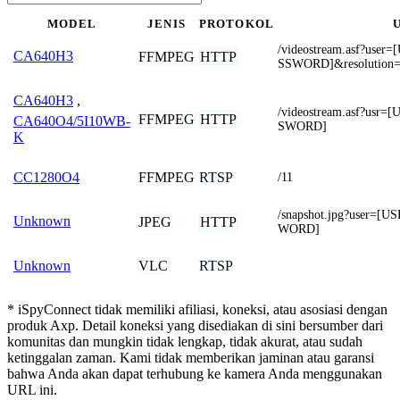
MODEL
JENIS
PROTOKOL
/videostream.asf?us
CA640H3
FFMPEG
HTTP
SSWORD]&resolution=
CA640H3
,
/videostream.asf?us
FFMPEG
HTTP
CA640O4/5I10WB-
SWORD]
K
FFMPEG
RTSP
CC1280O4
/11
/snapshot.jpg?user=
Unknown
JPEG
HTTP
WORD]
VLC
RTSP
Unknown
* iSpyConnect tidak memiliki afiliasi, koneksi, atau asosiasi dengan
produk Axp. Detail koneksi yang disediakan di sini bersumber dari
komunitas dan mungkin tidak lengkap, tidak akurat, atau sudah
ketinggalan zaman. Kami tidak memberikan jaminan atau garansi
bahwa Anda akan dapat terhubung ke kamera Anda menggunakan
URL ini.