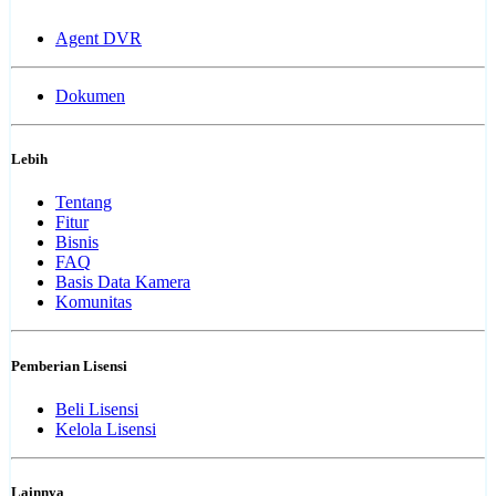
Agent DVR
Dokumen
Lebih
Tentang
Fitur
Bisnis
FAQ
Basis Data Kamera
Komunitas
Pemberian Lisensi
Beli Lisensi
Kelola Lisensi
Lainnya