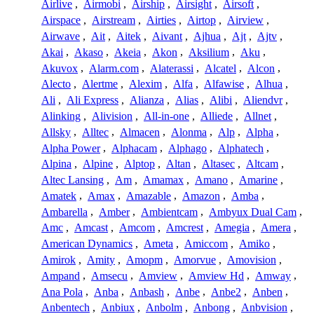
Airlive
,
Airmobi
,
Airship
,
Airsight
,
Airsoft
,
Airspace
,
Airstream
,
Airties
,
Airtop
,
Airview
,
Airwave
,
Ait
,
Aitek
,
Aivant
,
Ajhua
,
Ajt
,
Ajtv
,
Akai
,
Akaso
,
Akeia
,
Akon
,
Aksilium
,
Aku
,
Akuvox
,
Alarm.com
,
Alaterassi
,
Alcatel
,
Alcon
,
Alecto
,
Alertme
,
Alexim
,
Alfa
,
Alfawise
,
Alhua
,
Ali
,
Ali Express
,
Alianza
,
Alias
,
Alibi
,
Aliendvr
,
Alinking
,
Alivision
,
All-in-one
,
Alliede
,
Allnet
,
Allsky
,
Alltec
,
Almacen
,
Alonma
,
Alp
,
Alpha
,
Alpha Power
,
Alphacam
,
Alphago
,
Alphatech
,
Alpina
,
Alpine
,
Alptop
,
Altan
,
Altasec
,
Altcam
,
Altec Lansing
,
Am
,
Amamax
,
Amano
,
Amarine
,
Amatek
,
Amax
,
Amazable
,
Amazon
,
Amba
,
Ambarella
,
Amber
,
Ambientcam
,
Ambyux Dual Cam
,
Amc
,
Amcast
,
Amcom
,
Amcrest
,
Amegia
,
Amera
,
American Dynamics
,
Ameta
,
Amiccom
,
Amiko
,
Amirok
,
Amity
,
Amopm
,
Amorvue
,
Amovision
,
Ampand
,
Amsecu
,
Amview
,
Amview Hd
,
Amway
,
Ana Pola
,
Anba
,
Anbash
,
Anbe
,
Anbe2
,
Anben
,
Anbentech
,
Anbiux
,
Anbolm
,
Anbong
,
Anbvision
,