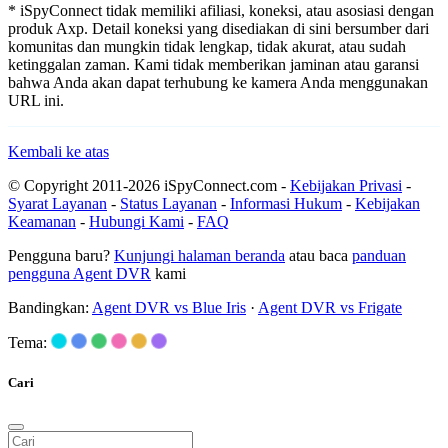
* iSpyConnect tidak memiliki afiliasi, koneksi, atau asosiasi dengan
produk Axp. Detail koneksi yang disediakan di sini bersumber dari
komunitas dan mungkin tidak lengkap, tidak akurat, atau sudah
ketinggalan zaman. Kami tidak memberikan jaminan atau garansi
bahwa Anda akan dapat terhubung ke kamera Anda menggunakan
URL ini.
Kembali ke atas
© Copyright 2011-2026 iSpyConnect.com -
Kebijakan Privasi
-
Syarat Layanan
-
Status Layanan
-
Informasi Hukum
-
Kebijakan
Keamanan
-
Hubungi Kami
-
FAQ
Pengguna baru?
Kunjungi halaman beranda
atau baca
panduan
pengguna Agent DVR
kami
Bandingkan:
Agent DVR vs Blue Iris
·
Agent DVR vs Frigate
Tema:
Cari