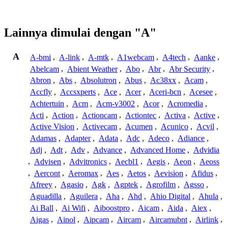
Lainnya dimulai dengan "A"
A
A-bmi
,
A-link
,
A-mtk
,
A1webcam
,
A4tech
,
Aanke
,
Abelcam
,
Abient Weather
,
Abo
,
Abr
,
Abr Security
,
Abron
,
Abs
,
Absolutron
,
Abus
,
Ac38xx
,
Acam
,
Accfly
,
Accsxperts
,
Ace
,
Acer
,
Aceri-bcn
,
Acesee
,
Achtertuin
,
Acm
,
Acm-v3002
,
Acor
,
Acromedia
,
Acti
,
Action
,
Actioncam
,
Actiontec
,
Activa
,
Active
,
Active Vision
,
Activecam
,
Acumen
,
Acunico
,
Acvil
,
Adamas
,
Adapter
,
Adata
,
Adc
,
Adeco
,
Adiance
,
Adj
,
Adt
,
Adv
,
Advance
,
Advanced Home
,
Advidia
,
Advisen
,
Advitronics
,
Aecbl1
,
Aegis
,
Aeon
,
Aeoss
,
Aercont
,
Aeromax
,
Aes
,
Aetos
,
Aevision
,
Afidus
,
Afreey
,
Agasio
,
Agk
,
Agptek
,
Agrofilm
,
Agsso
,
Aguadilla
,
Aguilera
,
Aha
,
Ahd
,
Ahio Digital
,
Ahula
,
Ai Ball
,
Ai Wifi
,
Aiboostpro
,
Aicam
,
Aida
,
Aiex
,
Aigas
,
Ainol
,
Aipcam
,
Aircam
,
Aircamubnt
,
Airlink
,