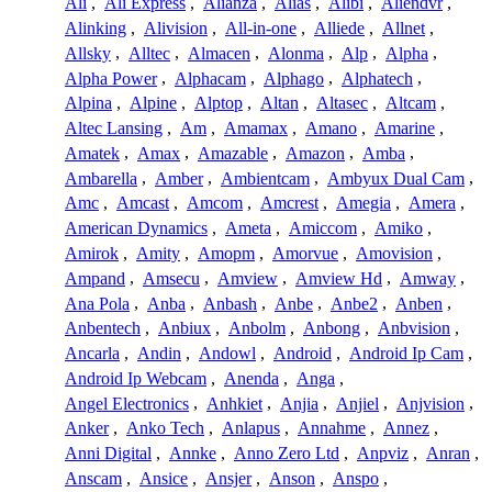
Ali
,
Ali Express
,
Alianza
,
Alias
,
Alibi
,
Aliendvr
,
Alinking
,
Alivision
,
All-in-one
,
Alliede
,
Allnet
,
Allsky
,
Alltec
,
Almacen
,
Alonma
,
Alp
,
Alpha
,
Alpha Power
,
Alphacam
,
Alphago
,
Alphatech
,
Alpina
,
Alpine
,
Alptop
,
Altan
,
Altasec
,
Altcam
,
Altec Lansing
,
Am
,
Amamax
,
Amano
,
Amarine
,
Amatek
,
Amax
,
Amazable
,
Amazon
,
Amba
,
Ambarella
,
Amber
,
Ambientcam
,
Ambyux Dual Cam
,
Amc
,
Amcast
,
Amcom
,
Amcrest
,
Amegia
,
Amera
,
American Dynamics
,
Ameta
,
Amiccom
,
Amiko
,
Amirok
,
Amity
,
Amopm
,
Amorvue
,
Amovision
,
Ampand
,
Amsecu
,
Amview
,
Amview Hd
,
Amway
,
Ana Pola
,
Anba
,
Anbash
,
Anbe
,
Anbe2
,
Anben
,
Anbentech
,
Anbiux
,
Anbolm
,
Anbong
,
Anbvision
,
Ancarla
,
Andin
,
Andowl
,
Android
,
Android Ip Cam
,
Android Ip Webcam
,
Anenda
,
Anga
,
Angel Electronics
,
Anhkiet
,
Anjia
,
Anjiel
,
Anjvision
,
Anker
,
Anko Tech
,
Anlapus
,
Annahme
,
Annez
,
Anni Digital
,
Annke
,
Anno Zero Ltd
,
Anpviz
,
Anran
,
Anscam
,
Ansice
,
Ansjer
,
Anson
,
Anspo
,