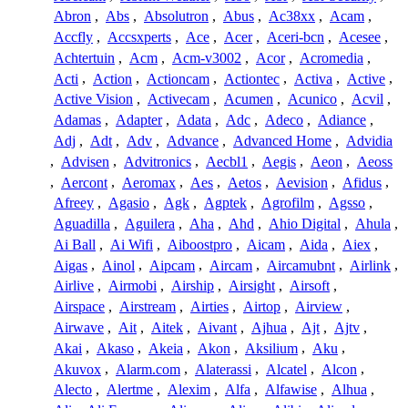
Abron
,
Abs
,
Absolutron
,
Abus
,
Ac38xx
,
Acam
,
Accfly
,
Accsxperts
,
Ace
,
Acer
,
Aceri-bcn
,
Acesee
,
Achtertuin
,
Acm
,
Acm-v3002
,
Acor
,
Acromedia
,
Acti
,
Action
,
Actioncam
,
Actiontec
,
Activa
,
Active
,
Active Vision
,
Activecam
,
Acumen
,
Acunico
,
Acvil
,
Adamas
,
Adapter
,
Adata
,
Adc
,
Adeco
,
Adiance
,
Adj
,
Adt
,
Adv
,
Advance
,
Advanced Home
,
Advidia
,
Advisen
,
Advitronics
,
Aecbl1
,
Aegis
,
Aeon
,
Aeoss
,
Aercont
,
Aeromax
,
Aes
,
Aetos
,
Aevision
,
Afidus
,
Afreey
,
Agasio
,
Agk
,
Agptek
,
Agrofilm
,
Agsso
,
Aguadilla
,
Aguilera
,
Aha
,
Ahd
,
Ahio Digital
,
Ahula
,
Ai Ball
,
Ai Wifi
,
Aiboostpro
,
Aicam
,
Aida
,
Aiex
,
Aigas
,
Ainol
,
Aipcam
,
Aircam
,
Aircamubnt
,
Airlink
,
Airlive
,
Airmobi
,
Airship
,
Airsight
,
Airsoft
,
Airspace
,
Airstream
,
Airties
,
Airtop
,
Airview
,
Airwave
,
Ait
,
Aitek
,
Aivant
,
Ajhua
,
Ajt
,
Ajtv
,
Akai
,
Akaso
,
Akeia
,
Akon
,
Aksilium
,
Aku
,
Akuvox
,
Alarm.com
,
Alaterassi
,
Alcatel
,
Alcon
,
Alecto
,
Alertme
,
Alexim
,
Alfa
,
Alfawise
,
Alhua
,