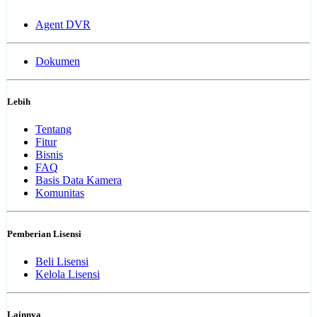
Agent DVR
Dokumen
Lebih
Tentang
Fitur
Bisnis
FAQ
Basis Data Kamera
Komunitas
Pemberian Lisensi
Beli Lisensi
Kelola Lisensi
Lainnya