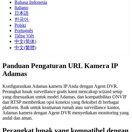
Bahasa Indonesia
Italiano
日本語
한국어
Polski
Português
Tiếng Việt
中文(简体)
中文(繁體)
Panduan Pengaturan URL Kamera IP
Adamas
Konfigurasikan Adamas kamera IP Anda dengan Agent DVR.
Perangkat lunak surveillance gratis kami mencakup wizard setup
yang disesuaikan untuk model Adamas, dan kompatibilitas ONVIF
dan RTSP memberikan opsi koneksi yang fleksibel di berbagai
platform. Baik untuk keamanan rumah atau surveillance kantor,
Adamas kamera dengan Agent DVR menyediakan monitoring yang
andal dan aman.
Perangkat lunak yang kompatibel dengan