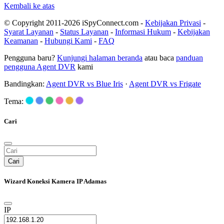
Kembali ke atas
© Copyright 2011-2026 iSpyConnect.com -
Kebijakan Privasi
-
Syarat Layanan
-
Status Layanan
-
Informasi Hukum
-
Kebijakan
Keamanan
-
Hubungi Kami
-
FAQ
Pengguna baru?
Kunjungi halaman beranda
atau baca
panduan
pengguna Agent DVR
kami
Bandingkan:
Agent DVR vs Blue Iris
·
Agent DVR vs Frigate
Tema:
Cari
Cari
Wizard Koneksi Kamera IP Adamas
IP