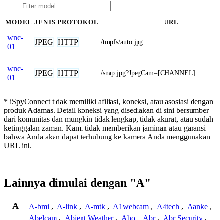
MODEL
JENIS
PROTOKOL
URL
wnc-
JPEG
HTTP
/tmpfs/auto.jpg
01
wnc-
JPEG
HTTP
/snap.jpg?JpegCam=[CHANNEL]
01
* iSpyConnect tidak memiliki afiliasi, koneksi, atau asosiasi dengan
produk Adamas. Detail koneksi yang disediakan di sini bersumber
dari komunitas dan mungkin tidak lengkap, tidak akurat, atau sudah
ketinggalan zaman. Kami tidak memberikan jaminan atau garansi
bahwa Anda akan dapat terhubung ke kamera Anda menggunakan
URL ini.
Lainnya dimulai dengan "A"
A
A-bmi
,
A-link
,
A-mtk
,
A1webcam
,
A4tech
,
Aanke
,
Abelcam
,
Abient Weather
,
Abo
,
Abr
,
Abr Security
,