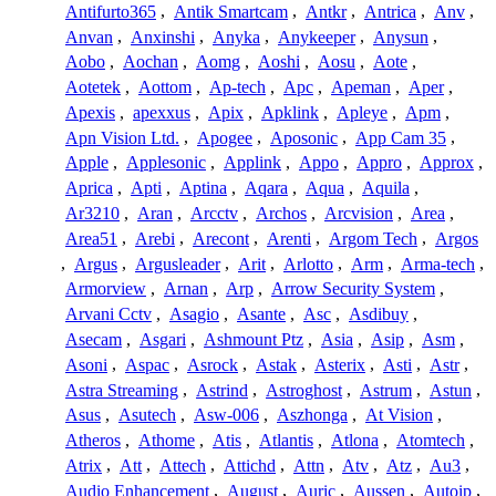
Antifurto365
,
Antik Smartcam
,
Antkr
,
Antrica
,
Anv
,
Anvan
,
Anxinshi
,
Anyka
,
Anykeeper
,
Anysun
,
Aobo
,
Aochan
,
Aomg
,
Aoshi
,
Aosu
,
Aote
,
Aotetek
,
Aottom
,
Ap-tech
,
Apc
,
Apeman
,
Aper
,
Apexis
,
apexxus
,
Apix
,
Apklink
,
Apleye
,
Apm
,
Apn Vision Ltd.
,
Apogee
,
Aposonic
,
App Cam 35
,
Apple
,
Applesonic
,
Applink
,
Appo
,
Appro
,
Approx
,
Aprica
,
Apti
,
Aptina
,
Aqara
,
Aqua
,
Aquila
,
Ar3210
,
Aran
,
Arcctv
,
Archos
,
Arcvision
,
Area
,
Area51
,
Arebi
,
Arecont
,
Arenti
,
Argom Tech
,
Argos
,
Argus
,
Argusleader
,
Arit
,
Arlotto
,
Arm
,
Arma-tech
,
Armorview
,
Arnan
,
Arp
,
Arrow Security System
,
Arvani Cctv
,
Asagio
,
Asante
,
Asc
,
Asdibuy
,
Asecam
,
Asgari
,
Ashmount Ptz
,
Asia
,
Asip
,
Asm
,
Asoni
,
Aspac
,
Asrock
,
Astak
,
Asterix
,
Asti
,
Astr
,
Astra Streaming
,
Astrind
,
Astroghost
,
Astrum
,
Astun
,
Asus
,
Asutech
,
Asw-006
,
Aszhonga
,
At Vision
,
Atheros
,
Athome
,
Atis
,
Atlantis
,
Atlona
,
Atomtech
,
Atrix
,
Att
,
Attech
,
Attichd
,
Attn
,
Atv
,
Atz
,
Au3
,
Audio Enhancement
,
August
,
Auric
,
Aussen
,
Autoip
,