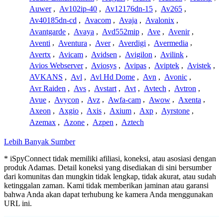
Auwer
,
Av102ip-40
,
Av12176dn-15
,
Av265
,
Av40185dn-cd
,
Avacom
,
Avaja
,
Avalonix
,
Avantgarde
,
Avaya
,
Avd552mip
,
Ave
,
Avenir
,
Aventi
,
Aventura
,
Aver
,
Averdigi
,
Avermedia
,
Avertx
,
Avicam
,
Avidsen
,
Avigilon
,
Avilink
,
Avios Webserver
,
Aviosys
,
Avipas
,
Aviptek
,
Avistek
,
AVKANS
,
Avl
,
Avl Hd Dome
,
Avn
,
Avonic
,
Avr Raiden
,
Avs
,
Avstart
,
Avt
,
Avtech
,
Avtron
,
Avue
,
Avycon
,
Avz
,
Awfa-cam
,
Awow
,
Axenta
,
Axeon
,
Axgio
,
Axis
,
Axium
,
Axp
,
Ayrstone
,
Azemax
,
Azone
,
Azpen
,
Aztech
Lebih Banyak Sumber
* iSpyConnect tidak memiliki afiliasi, koneksi, atau asosiasi dengan
produk Adamas. Detail koneksi yang disediakan di sini bersumber
dari komunitas dan mungkin tidak lengkap, tidak akurat, atau sudah
ketinggalan zaman. Kami tidak memberikan jaminan atau garansi
bahwa Anda akan dapat terhubung ke kamera Anda menggunakan
URL ini.