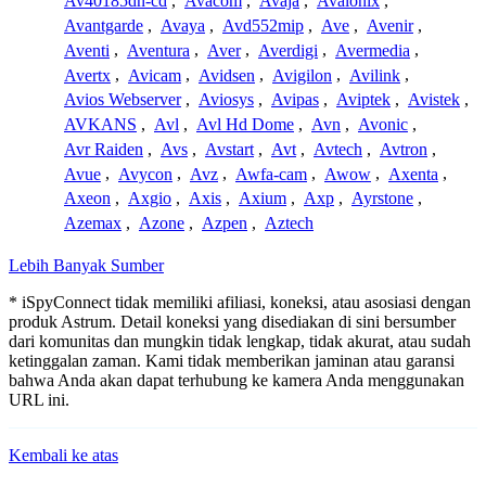
Av40185dn-cd
,
Avacom
,
Avaja
,
Avalonix
,
Avantgarde
,
Avaya
,
Avd552mip
,
Ave
,
Avenir
,
Aventi
,
Aventura
,
Aver
,
Averdigi
,
Avermedia
,
Avertx
,
Avicam
,
Avidsen
,
Avigilon
,
Avilink
,
Avios Webserver
,
Aviosys
,
Avipas
,
Aviptek
,
Avistek
,
AVKANS
,
Avl
,
Avl Hd Dome
,
Avn
,
Avonic
,
Avr Raiden
,
Avs
,
Avstart
,
Avt
,
Avtech
,
Avtron
,
Avue
,
Avycon
,
Avz
,
Awfa-cam
,
Awow
,
Axenta
,
Axeon
,
Axgio
,
Axis
,
Axium
,
Axp
,
Ayrstone
,
Azemax
,
Azone
,
Azpen
,
Aztech
Lebih Banyak Sumber
* iSpyConnect tidak memiliki afiliasi, koneksi, atau asosiasi dengan
produk Astrum. Detail koneksi yang disediakan di sini bersumber
dari komunitas dan mungkin tidak lengkap, tidak akurat, atau sudah
ketinggalan zaman. Kami tidak memberikan jaminan atau garansi
bahwa Anda akan dapat terhubung ke kamera Anda menggunakan
URL ini.
Kembali ke atas