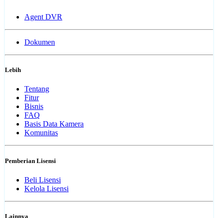
Agent DVR
Dokumen
Lebih
Tentang
Fitur
Bisnis
FAQ
Basis Data Kamera
Komunitas
Pemberian Lisensi
Beli Lisensi
Kelola Lisensi
Lainnya