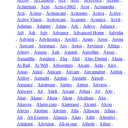
Accfly
,
Accsxperts
,
Ace
,
Acer
,
Aceri-bcn
,
Acesee
,
Achtertuin
,
Acm
,
Acm-v3002
,
Acor
,
Acromedia
,
Acti
,
Action
,
Actioncam
,
Actiontec
,
Activa
,
Active
,
Active Vision
,
Activecam
,
Acumen
,
Acunico
,
Acvil
,
Adamas
,
Adapter
,
Adata
,
Adc
,
Adeco
,
Adiance
,
Adj
,
Adt
,
Adv
,
Advance
,
Advanced Home
,
Advidia
,
Advisen
,
Advitronics
,
Aecbl1
,
Aegis
,
Aeon
,
Aeoss
,
Aercont
,
Aeromax
,
Aes
,
Aetos
,
Aevision
,
Afidus
,
Afreey
,
Agasio
,
Agk
,
Agptek
,
Agrofilm
,
Agsso
,
Aguadilla
,
Aguilera
,
Aha
,
Ahd
,
Ahio Digital
,
Ahula
,
Ai Ball
,
Ai Wifi
,
Aiboostpro
,
Aicam
,
Aida
,
Aiex
,
Aigas
,
Ainol
,
Aipcam
,
Aircam
,
Aircamubnt
,
Airlink
,
Airlive
,
Airmobi
,
Airship
,
Airsight
,
Airsoft
,
Airspace
,
Airstream
,
Airties
,
Airtop
,
Airview
,
Airwave
,
Ait
,
Aitek
,
Aivant
,
Ajhua
,
Ajt
,
Ajtv
,
Akai
,
Akaso
,
Akeia
,
Akon
,
Aksilium
,
Aku
,
Akuvox
,
Alarm.com
,
Alaterassi
,
Alcatel
,
Alcon
,
Alecto
,
Alertme
,
Alexim
,
Alfa
,
Alfawise
,
Alhua
,
Ali
,
Ali Express
,
Alianza
,
Alias
,
Alibi
,
Aliendvr
,
Alinking
,
Alivision
,
All-in-one
,
Alliede
,
Allnet
,