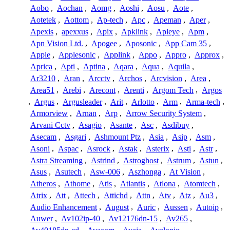
Aobo
,
Aochan
,
Aomg
,
Aoshi
,
Aosu
,
Aote
,
Aotetek
,
Aottom
,
Ap-tech
,
Apc
,
Apeman
,
Aper
,
Apexis
,
apexxus
,
Apix
,
Apklink
,
Apleye
,
Apm
,
Apn Vision Ltd.
,
Apogee
,
Aposonic
,
App Cam 35
,
Apple
,
Applesonic
,
Applink
,
Appo
,
Appro
,
Approx
,
Aprica
,
Apti
,
Aptina
,
Aqara
,
Aqua
,
Aquila
,
Ar3210
,
Aran
,
Arcctv
,
Archos
,
Arcvision
,
Area
,
Area51
,
Arebi
,
Arecont
,
Arenti
,
Argom Tech
,
Argos
,
Argus
,
Argusleader
,
Arit
,
Arlotto
,
Arm
,
Arma-tech
,
Armorview
,
Arnan
,
Arp
,
Arrow Security System
,
Arvani Cctv
,
Asagio
,
Asante
,
Asc
,
Asdibuy
,
Asecam
,
Asgari
,
Ashmount Ptz
,
Asia
,
Asip
,
Asm
,
Asoni
,
Aspac
,
Asrock
,
Astak
,
Asterix
,
Asti
,
Astr
,
Astra Streaming
,
Astrind
,
Astroghost
,
Astrum
,
Astun
,
Asus
,
Asutech
,
Asw-006
,
Aszhonga
,
At Vision
,
Atheros
,
Athome
,
Atis
,
Atlantis
,
Atlona
,
Atomtech
,
Atrix
,
Att
,
Attech
,
Attichd
,
Attn
,
Atv
,
Atz
,
Au3
,
Audio Enhancement
,
August
,
Auric
,
Aussen
,
Autoip
,
Auwer
,
Av102ip-40
,
Av12176dn-15
,
Av265
,