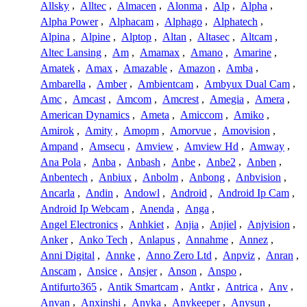
Allsky
,
Alltec
,
Almacen
,
Alonma
,
Alp
,
Alpha
,
Alpha Power
,
Alphacam
,
Alphago
,
Alphatech
,
Alpina
,
Alpine
,
Alptop
,
Altan
,
Altasec
,
Altcam
,
Altec Lansing
,
Am
,
Amamax
,
Amano
,
Amarine
,
Amatek
,
Amax
,
Amazable
,
Amazon
,
Amba
,
Ambarella
,
Amber
,
Ambientcam
,
Ambyux Dual Cam
,
Amc
,
Amcast
,
Amcom
,
Amcrest
,
Amegia
,
Amera
,
American Dynamics
,
Ameta
,
Amiccom
,
Amiko
,
Amirok
,
Amity
,
Amopm
,
Amorvue
,
Amovision
,
Ampand
,
Amsecu
,
Amview
,
Amview Hd
,
Amway
,
Ana Pola
,
Anba
,
Anbash
,
Anbe
,
Anbe2
,
Anben
,
Anbentech
,
Anbiux
,
Anbolm
,
Anbong
,
Anbvision
,
Ancarla
,
Andin
,
Andowl
,
Android
,
Android Ip Cam
,
Android Ip Webcam
,
Anenda
,
Anga
,
Angel Electronics
,
Anhkiet
,
Anjia
,
Anjiel
,
Anjvision
,
Anker
,
Anko Tech
,
Anlapus
,
Annahme
,
Annez
,
Anni Digital
,
Annke
,
Anno Zero Ltd
,
Anpviz
,
Anran
,
Anscam
,
Ansice
,
Ansjer
,
Anson
,
Anspo
,
Antifurto365
,
Antik Smartcam
,
Antkr
,
Antrica
,
Anv
,
Anvan
,
Anxinshi
,
Anyka
,
Anykeeper
,
Anysun
,