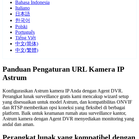
Bahasa Indonesia
Italiano
日本語
한국어
Polski
Português
Tiếng Việt
中文(简体)
中文(繁體)
Panduan Pengaturan URL Kamera IP
Astrum
Konfigurasikan Astrum kamera IP Anda dengan Agent DVR.
Perangkat lunak surveillance gratis kami mencakup wizard setup
yang disesuaikan untuk model Astrum, dan kompatibilitas ONVIF
dan RTSP memberikan opsi koneksi yang fleksibel di berbagai
platform. Baik untuk keamanan rumah atau surveillance kantor,
Astrum kamera dengan Agent DVR menyediakan monitoring yang
andal dan aman.
Perangkat lunak yang kompatibel dengan