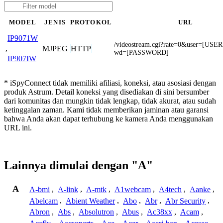
MODEL
JENIS
PROTOKOL
URL
IP9071W
/videostream.cgi?rate=0&user=[U
,
MJPEG
HTTP
wd=[PASSWORD]
IP907IW
* iSpyConnect tidak memiliki afiliasi, koneksi, atau asosiasi dengan
produk Astrum. Detail koneksi yang disediakan di sini bersumber
dari komunitas dan mungkin tidak lengkap, tidak akurat, atau sudah
ketinggalan zaman. Kami tidak memberikan jaminan atau garansi
bahwa Anda akan dapat terhubung ke kamera Anda menggunakan
URL ini.
Lainnya dimulai dengan "A"
A
A-bmi
,
A-link
,
A-mtk
,
A1webcam
,
A4tech
,
Aanke
,
Abelcam
,
Abient Weather
,
Abo
,
Abr
,
Abr Security
,
Abron
,
Abs
,
Absolutron
,
Abus
,
Ac38xx
,
Acam
,