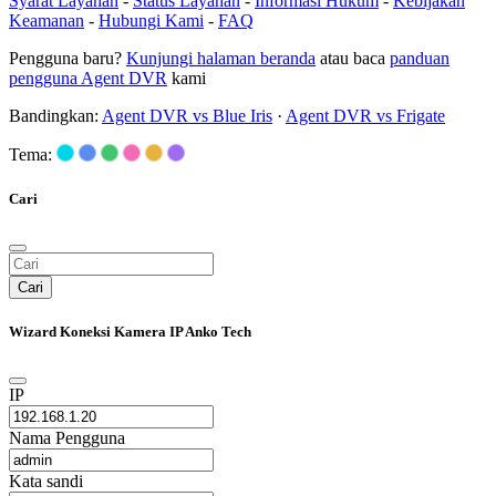
Syarat Layanan
-
Status Layanan
-
Informasi Hukum
-
Kebijakan
Keamanan
-
Hubungi Kami
-
FAQ
Pengguna baru?
Kunjungi halaman beranda
atau baca
panduan
pengguna Agent DVR
kami
Bandingkan:
Agent DVR vs Blue Iris
·
Agent DVR vs Frigate
Tema:
Cari
Cari
Wizard Koneksi Kamera IP Anko Tech
IP
Nama Pengguna
Kata sandi