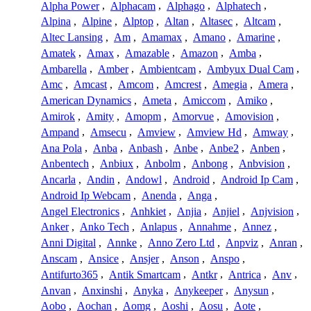
Alpha Power
,
Alphacam
,
Alphago
,
Alphatech
,
Alpina
,
Alpine
,
Alptop
,
Altan
,
Altasec
,
Altcam
,
Altec Lansing
,
Am
,
Amamax
,
Amano
,
Amarine
,
Amatek
,
Amax
,
Amazable
,
Amazon
,
Amba
,
Ambarella
,
Amber
,
Ambientcam
,
Ambyux Dual Cam
,
Amc
,
Amcast
,
Amcom
,
Amcrest
,
Amegia
,
Amera
,
American Dynamics
,
Ameta
,
Amiccom
,
Amiko
,
Amirok
,
Amity
,
Amopm
,
Amorvue
,
Amovision
,
Ampand
,
Amsecu
,
Amview
,
Amview Hd
,
Amway
,
Ana Pola
,
Anba
,
Anbash
,
Anbe
,
Anbe2
,
Anben
,
Anbentech
,
Anbiux
,
Anbolm
,
Anbong
,
Anbvision
,
Ancarla
,
Andin
,
Andowl
,
Android
,
Android Ip Cam
,
Android Ip Webcam
,
Anenda
,
Anga
,
Angel Electronics
,
Anhkiet
,
Anjia
,
Anjiel
,
Anjvision
,
Anker
,
Anko Tech
,
Anlapus
,
Annahme
,
Annez
,
Anni Digital
,
Annke
,
Anno Zero Ltd
,
Anpviz
,
Anran
,
Anscam
,
Ansice
,
Ansjer
,
Anson
,
Anspo
,
Antifurto365
,
Antik Smartcam
,
Antkr
,
Antrica
,
Anv
,
Anvan
,
Anxinshi
,
Anyka
,
Anykeeper
,
Anysun
,
Aobo
,
Aochan
,
Aomg
,
Aoshi
,
Aosu
,
Aote
,