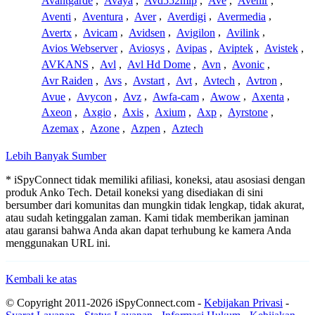
Avantgarde
,
Avaya
,
Avd552mip
,
Ave
,
Avenir
,
Aventi
,
Aventura
,
Aver
,
Averdigi
,
Avermedia
,
Avertx
,
Avicam
,
Avidsen
,
Avigilon
,
Avilink
,
Avios Webserver
,
Aviosys
,
Avipas
,
Aviptek
,
Avistek
,
AVKANS
,
Avl
,
Avl Hd Dome
,
Avn
,
Avonic
,
Avr Raiden
,
Avs
,
Avstart
,
Avt
,
Avtech
,
Avtron
,
Avue
,
Avycon
,
Avz
,
Awfa-cam
,
Awow
,
Axenta
,
Axeon
,
Axgio
,
Axis
,
Axium
,
Axp
,
Ayrstone
,
Azemax
,
Azone
,
Azpen
,
Aztech
Lebih Banyak Sumber
* iSpyConnect tidak memiliki afiliasi, koneksi, atau asosiasi dengan
produk Anko Tech. Detail koneksi yang disediakan di sini
bersumber dari komunitas dan mungkin tidak lengkap, tidak akurat,
atau sudah ketinggalan zaman. Kami tidak memberikan jaminan
atau garansi bahwa Anda akan dapat terhubung ke kamera Anda
menggunakan URL ini.
Kembali ke atas
© Copyright 2011-2026 iSpyConnect.com -
Kebijakan Privasi
-