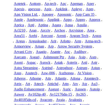
Aotetek
,
Aottom
,
Ap-tech
,
Apc
,
Apeman
,
Aper
,
Apexis
,
apexxus
,
Apix
,
Apklink
,
Apleye
,
Apm
,
Apn Vision Ltd.
,
Apogee
,
Aposonic
,
App Cam 35
,
Apple
,
Applesonic
,
Applink
,
Appo
,
Appro
,
Approx
,
Aprica
,
Apti
,
Aptina
,
Aqara
,
Aqua
,
Aquila
,
Ar3210
,
Aran
,
Arcctv
,
Archos
,
Arcvision
,
Area
,
Area51
,
Arebi
,
Arecont
,
Arenti
,
Argom Tech
,
Argos
,
Argus
,
Argusleader
,
Arit
,
Arlotto
,
Arm
,
Arma-tech
,
Armorview
,
Arnan
,
Arp
,
Arrow Security System
,
Arvani Cctv
,
Asagio
,
Asante
,
Asc
,
Asdibuy
,
Asecam
,
Asgari
,
Ashmount Ptz
,
Asia
,
Asip
,
Asm
,
Asoni
,
Aspac
,
Asrock
,
Astak
,
Asterix
,
Asti
,
Astr
,
Astra Streaming
,
Astrind
,
Astroghost
,
Astrum
,
Astun
,
Asus
,
Asutech
,
Asw-006
,
Aszhonga
,
At Vision
,
Atheros
,
Athome
,
Atis
,
Atlantis
,
Atlona
,
Atomtech
,
Atrix
,
Att
,
Attech
,
Attichd
,
Attn
,
Atv
,
Atz
,
Au3
,
Audio Enhancement
,
August
,
Auric
,
Aussen
,
Autoip
,
Auwer
,
Av102ip-40
,
Av12176dn-15
,
Av265
,
Av40185dn-cd
,
Avacom
,
Avaja
,
Avalonix
,