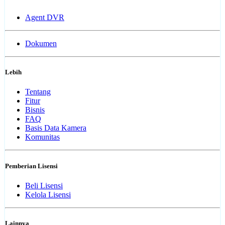
Agent DVR
Dokumen
Lebih
Tentang
Fitur
Bisnis
FAQ
Basis Data Kamera
Komunitas
Pemberian Lisensi
Beli Lisensi
Kelola Lisensi
Lainnya