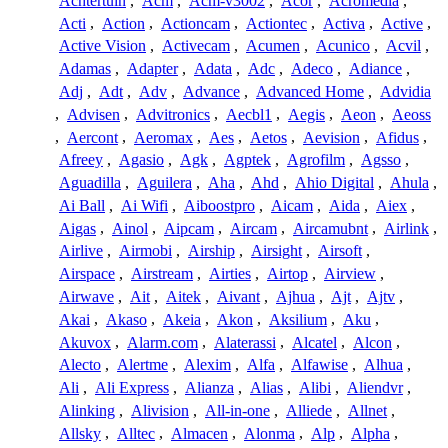
Achtertuin
,
Acm
,
Acm-v3002
,
Acor
,
Acromedia
,
Acti
,
Action
,
Actioncam
,
Actiontec
,
Activa
,
Active
,
Active Vision
,
Activecam
,
Acumen
,
Acunico
,
Acvil
,
Adamas
,
Adapter
,
Adata
,
Adc
,
Adeco
,
Adiance
,
Adj
,
Adt
,
Adv
,
Advance
,
Advanced Home
,
Advidia
,
Advisen
,
Advitronics
,
Aecbl1
,
Aegis
,
Aeon
,
Aeoss
,
Aercont
,
Aeromax
,
Aes
,
Aetos
,
Aevision
,
Afidus
,
Afreey
,
Agasio
,
Agk
,
Agptek
,
Agrofilm
,
Agsso
,
Aguadilla
,
Aguilera
,
Aha
,
Ahd
,
Ahio Digital
,
Ahula
,
Ai Ball
,
Ai Wifi
,
Aiboostpro
,
Aicam
,
Aida
,
Aiex
,
Aigas
,
Ainol
,
Aipcam
,
Aircam
,
Aircamubnt
,
Airlink
,
Airlive
,
Airmobi
,
Airship
,
Airsight
,
Airsoft
,
Airspace
,
Airstream
,
Airties
,
Airtop
,
Airview
,
Airwave
,
Ait
,
Aitek
,
Aivant
,
Ajhua
,
Ajt
,
Ajtv
,
Akai
,
Akaso
,
Akeia
,
Akon
,
Aksilium
,
Aku
,
Akuvox
,
Alarm.com
,
Alaterassi
,
Alcatel
,
Alcon
,
Alecto
,
Alertme
,
Alexim
,
Alfa
,
Alfawise
,
Alhua
,
Ali
,
Ali Express
,
Alianza
,
Alias
,
Alibi
,
Aliendvr
,
Alinking
,
Alivision
,
All-in-one
,
Alliede
,
Allnet
,
Allsky
,
Alltec
,
Almacen
,
Alonma
,
Alp
,
Alpha
,