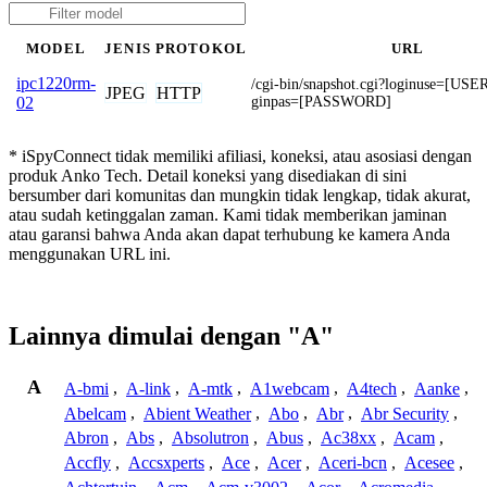
MODEL
JENIS
PROTOKOL
URL
ipc1220rm-
/cgi-bin/snapshot.cgi?loginuse=[U
JPEG
HTTP
ginpas=[PASSWORD]
02
* iSpyConnect tidak memiliki afiliasi, koneksi, atau asosiasi dengan
produk Anko Tech. Detail koneksi yang disediakan di sini
bersumber dari komunitas dan mungkin tidak lengkap, tidak akurat,
atau sudah ketinggalan zaman. Kami tidak memberikan jaminan
atau garansi bahwa Anda akan dapat terhubung ke kamera Anda
menggunakan URL ini.
Lainnya dimulai dengan "A"
A
A-bmi
,
A-link
,
A-mtk
,
A1webcam
,
A4tech
,
Aanke
,
Abelcam
,
Abient Weather
,
Abo
,
Abr
,
Abr Security
,
Abron
,
Abs
,
Absolutron
,
Abus
,
Ac38xx
,
Acam
,
Accfly
,
Accsxperts
,
Ace
,
Acer
,
Aceri-bcn
,
Acesee
,