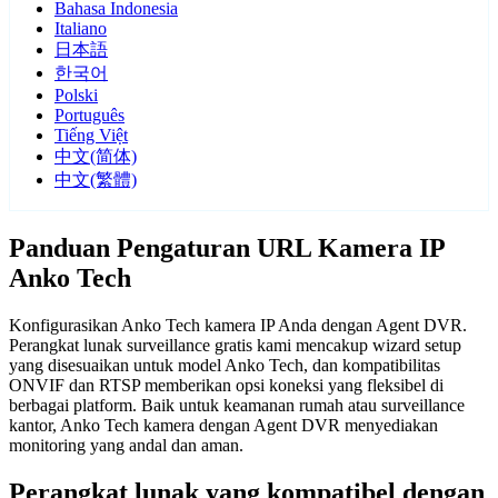
Bahasa Indonesia
Italiano
日本語
한국어
Polski
Português
Tiếng Việt
中文(简体)
中文(繁體)
Panduan Pengaturan URL Kamera IP
Anko Tech
Konfigurasikan Anko Tech kamera IP Anda dengan Agent DVR.
Perangkat lunak surveillance gratis kami mencakup wizard setup
yang disesuaikan untuk model Anko Tech, dan kompatibilitas
ONVIF dan RTSP memberikan opsi koneksi yang fleksibel di
berbagai platform. Baik untuk keamanan rumah atau surveillance
kantor, Anko Tech kamera dengan Agent DVR menyediakan
monitoring yang andal dan aman.
Perangkat lunak yang kompatibel dengan