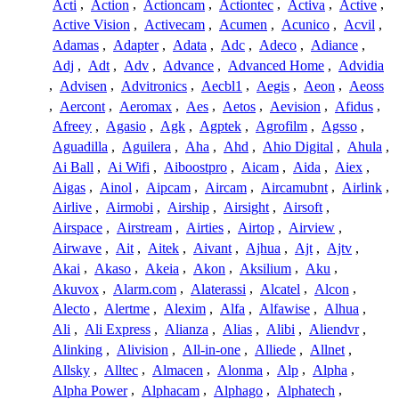
Acti
,
Action
,
Actioncam
,
Actiontec
,
Activa
,
Active
,
Active Vision
,
Activecam
,
Acumen
,
Acunico
,
Acvil
,
Adamas
,
Adapter
,
Adata
,
Adc
,
Adeco
,
Adiance
,
Adj
,
Adt
,
Adv
,
Advance
,
Advanced Home
,
Advidia
,
Advisen
,
Advitronics
,
Aecbl1
,
Aegis
,
Aeon
,
Aeoss
,
Aercont
,
Aeromax
,
Aes
,
Aetos
,
Aevision
,
Afidus
,
Afreey
,
Agasio
,
Agk
,
Agptek
,
Agrofilm
,
Agsso
,
Aguadilla
,
Aguilera
,
Aha
,
Ahd
,
Ahio Digital
,
Ahula
,
Ai Ball
,
Ai Wifi
,
Aiboostpro
,
Aicam
,
Aida
,
Aiex
,
Aigas
,
Ainol
,
Aipcam
,
Aircam
,
Aircamubnt
,
Airlink
,
Airlive
,
Airmobi
,
Airship
,
Airsight
,
Airsoft
,
Airspace
,
Airstream
,
Airties
,
Airtop
,
Airview
,
Airwave
,
Ait
,
Aitek
,
Aivant
,
Ajhua
,
Ajt
,
Ajtv
,
Akai
,
Akaso
,
Akeia
,
Akon
,
Aksilium
,
Aku
,
Akuvox
,
Alarm.com
,
Alaterassi
,
Alcatel
,
Alcon
,
Alecto
,
Alertme
,
Alexim
,
Alfa
,
Alfawise
,
Alhua
,
Ali
,
Ali Express
,
Alianza
,
Alias
,
Alibi
,
Aliendvr
,
Alinking
,
Alivision
,
All-in-one
,
Alliede
,
Allnet
,
Allsky
,
Alltec
,
Almacen
,
Alonma
,
Alp
,
Alpha
,
Alpha Power
,
Alphacam
,
Alphago
,
Alphatech
,