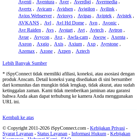
Aventi
,
Aventura
,
Aver
,
Averdigi
,
Avermedia
,
Avertx
,
Avicam
,
Avidsen
,
Avigilon
,
Avilink
,
Avios Webserver
,
Aviosys
,
Avipas
,
Aviptek
,
Avistek
,
AVKANS
,
Avl
,
Avl Hd Dome
,
Avn
,
Avonic
,
Avr Raiden
,
Avs
,
Avstart
,
Avt
,
Avtech
,
Avtron
,
Avue
,
Avycon
,
Avz
,
Awfa-cam
,
Awow
,
Axenta
,
Axeon
,
Axgio
,
Axis
,
Axium
,
Axp
,
Ayrstone
,
Azemax
,
Azone
,
Azpen
,
Aztech
Lebih Banyak Sumber
* iSpyConnect tidak memiliki afiliasi, koneksi, atau asosiasi dengan
produk Anscam. Detail koneksi yang disediakan di sini bersumber
dari komunitas dan mungkin tidak lengkap, tidak akurat, atau sudah
ketinggalan zaman. Kami tidak memberikan jaminan atau garansi
bahwa Anda akan dapat terhubung ke kamera Anda menggunakan
URL ini.
Kembali ke atas
© Copyright 2011-2026 iSpyConnect.com -
Kebijakan Privasi
-
Syarat Layanan
-
Status Layanan
-
Informasi Hukum
-
Kebijakan