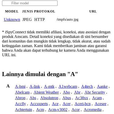
MODEL
JENIS
PROTOKOL
URL
JPEG
HTTP
Unknown
/tmpfs/auto.jpg
* iSpyConnect tidak memiliki afiliasi, koneksi, atau asosiasi dengan
produk Anscam. Detail koneksi yang disediakan di sini bersumber
dari komunitas dan mungkin tidak lengkap, tidak akurat, atau sudah
ketinggalan zaman. Kami tidak memberikan jaminan atau garansi
bahwa Anda akan dapat terhubung ke kamera Anda menggunakan
URL ini.
Lainnya dimulai dengan "A"
A
A-bmi
,
A-link
,
A-mtk
,
A1webcam
,
A4tech
,
Aanke
,
Abelcam
,
Abient Weather
,
Abo
,
Abr
,
Abr Security
,
Abron
,
Abs
,
Absolutron
,
Abus
,
Ac38xx
,
Acam
,
Accfly
,
Accsxperts
,
Ace
,
Acer
,
Aceri-bcn
,
Acesee
,
Achtertuin
,
Acm
,
Acm-v3002
,
Acor
,
Acromedia
,