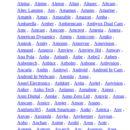
Alpina
,
Alpine
,
Alptop
,
Altan
,
Altasec
,
Altcam
,
Altec Lansing
,
Am
,
Amamax
,
Amano
,
Amarine
,
Amatek
,
Amax
,
Amazable
,
Amazon
,
Amba
,
Ambarella
,
Amber
,
Ambientcam
,
Ambyux Dual Cam
,
Amc
,
Amcast
,
Amcom
,
Amcrest
,
Amegia
,
Amera
,
American Dynamics
,
Ameta
,
Amiccom
,
Amiko
,
Amirok
,
Amity
,
Amopm
,
Amorvue
,
Amovision
,
Ampand
,
Amsecu
,
Amview
,
Amview Hd
,
Amway
,
Ana Pola
,
Anba
,
Anbash
,
Anbe
,
Anbe2
,
Anben
,
Anbentech
,
Anbiux
,
Anbolm
,
Anbong
,
Anbvision
,
Ancarla
,
Andin
,
Andowl
,
Android
,
Android Ip Cam
,
Android Ip Webcam
,
Anenda
,
Anga
,
Angel Electronics
,
Anhkiet
,
Anjia
,
Anjiel
,
Anjvision
,
Anker
,
Anko Tech
,
Anlapus
,
Annahme
,
Annez
,
Anni Digital
,
Annke
,
Anno Zero Ltd
,
Anpviz
,
Anran
,
Anscam
,
Ansice
,
Ansjer
,
Anson
,
Anspo
,
Antifurto365
,
Antik Smartcam
,
Antkr
,
Antrica
,
Anv
,
Anvan
,
Anxinshi
,
Anyka
,
Anykeeper
,
Anysun
,
Aobo
,
Aochan
,
Aomg
,
Aoshi
,
Aosu
,
Aote
,
Aotetek
,
Aottom
,
Ap-tech
,
Apc
,
Apeman
,
Aper
,