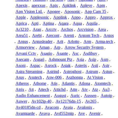
Apexis
,
apexxus
,
Apix
,
Apklink
,
Apleye
,
Apm
,
Apn Vision Ltd.
,
Apogee
,
Aposonic
,
App Cam 35
,
Apple
,
Applesonic
,
Applink
,
Appo
,
Appro
,
Approx
,
Aprica
,
Apti
,
Aptina
,
Aqara
,
Aqua
,
Aquila
,
Ar3210
,
Aran
,
Arcctv
,
Archos
,
Arcvision
,
Area
,
Area51
,
Arebi
,
Arecont
,
Arenti
,
Argom Tech
,
Argos
,
Argus
,
Argusleader
,
Arit
,
Arlotto
,
Arm
,
Arma-tech
,
Armorview
,
Arnan
,
Arp
,
Arrow Security System
,
Arvani Cctv
,
Asagio
,
Asante
,
Asc
,
Asdibuy
,
Asecam
,
Asgari
,
Ashmount Ptz
,
Asia
,
Asip
,
Asm
,
Asoni
,
Aspac
,
Asrock
,
Astak
,
Asterix
,
Asti
,
Astr
,
Astra Streaming
,
Astrind
,
Astroghost
,
Astrum
,
Astun
,
Asus
,
Asutech
,
Asw-006
,
Aszhonga
,
At Vision
,
Atheros
,
Athome
,
Atis
,
Atlantis
,
Atlona
,
Atomtech
,
Atrix
,
Att
,
Attech
,
Attichd
,
Attn
,
Atv
,
Atz
,
Au3
,
Audio Enhancement
,
August
,
Auric
,
Aussen
,
Autoip
,
Auwer
,
Av102ip-40
,
Av12176dn-15
,
Av265
,
Av40185dn-cd
,
Avacom
,
Avaja
,
Avalonix
,
Avantgarde
,
Avaya
,
Avd552mip
,
Ave
,
Avenir
,