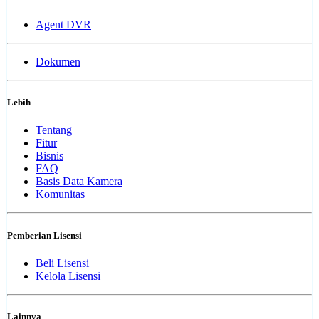
Agent DVR
Dokumen
Lebih
Tentang
Fitur
Bisnis
FAQ
Basis Data Kamera
Komunitas
Pemberian Lisensi
Beli Lisensi
Kelola Lisensi
Lainnya