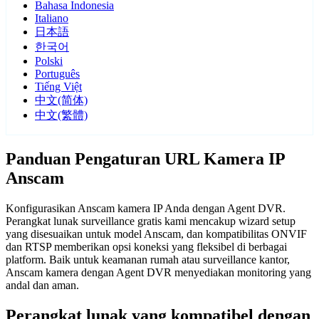
Bahasa Indonesia
Italiano
日本語
한국어
Polski
Português
Tiếng Việt
中文(简体)
中文(繁體)
Panduan Pengaturan URL Kamera IP
Anscam
Konfigurasikan Anscam kamera IP Anda dengan Agent DVR.
Perangkat lunak surveillance gratis kami mencakup wizard setup
yang disesuaikan untuk model Anscam, dan kompatibilitas ONVIF
dan RTSP memberikan opsi koneksi yang fleksibel di berbagai
platform. Baik untuk keamanan rumah atau surveillance kantor,
Anscam kamera dengan Agent DVR menyediakan monitoring yang
andal dan aman.
Perangkat lunak yang kompatibel dengan