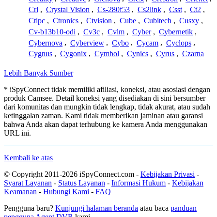
Crl
,
Crystal Vision
,
Cs-280f53
,
Cs2link
,
Csst
,
Ct2
,
Ctipc
,
Ctronics
,
Ctvision
,
Cube
,
Cubitech
,
Cusxy
,
Cv-b13b10-odi
,
Cv3c
,
Cvlm
,
Cyber
,
Cybernetik
,
Cybernova
,
Cyberview
,
Cybo
,
Cycam
,
Cyclops
,
Cygnus
,
Cygonix
,
Cymbol
,
Cynics
,
Cyrus
,
Czarna
Lebih Banyak Sumber
* iSpyConnect tidak memiliki afiliasi, koneksi, atau asosiasi dengan
produk Camsee. Detail koneksi yang disediakan di sini bersumber
dari komunitas dan mungkin tidak lengkap, tidak akurat, atau sudah
ketinggalan zaman. Kami tidak memberikan jaminan atau garansi
bahwa Anda akan dapat terhubung ke kamera Anda menggunakan
URL ini.
Kembali ke atas
© Copyright 2011-2026 iSpyConnect.com -
Kebijakan Privasi
-
Syarat Layanan
-
Status Layanan
-
Informasi Hukum
-
Kebijakan
Keamanan
-
Hubungi Kami
-
FAQ
Pengguna baru?
Kunjungi halaman beranda
atau baca
panduan
pengguna Agent DVR
kami