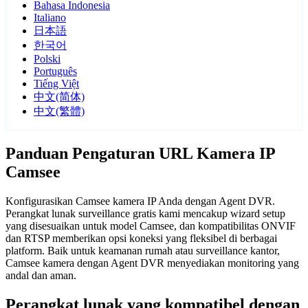
Bahasa Indonesia
Italiano
日本語
한국어
Polski
Português
Tiếng Việt
中文(简体)
中文(繁體)
Panduan Pengaturan URL Kamera IP
Camsee
Konfigurasikan Camsee kamera IP Anda dengan Agent DVR.
Perangkat lunak surveillance gratis kami mencakup wizard setup
yang disesuaikan untuk model Camsee, dan kompatibilitas ONVIF
dan RTSP memberikan opsi koneksi yang fleksibel di berbagai
platform. Baik untuk keamanan rumah atau surveillance kantor,
Camsee kamera dengan Agent DVR menyediakan monitoring yang
andal dan aman.
Perangkat lunak yang kompatibel dengan