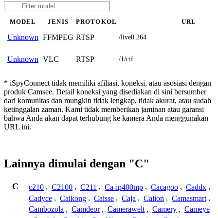
MODEL
JENIS
PROTOKOL
URL
FFMPEG
RTSP
Unknown
/live0.264
VLC
RTSP
Unknown
/1/cif
* iSpyConnect tidak memiliki afiliasi, koneksi, atau asosiasi dengan
produk Camsee. Detail koneksi yang disediakan di sini bersumber
dari komunitas dan mungkin tidak lengkap, tidak akurat, atau sudah
ketinggalan zaman. Kami tidak memberikan jaminan atau garansi
bahwa Anda akan dapat terhubung ke kamera Anda menggunakan
URL ini.
Lainnya dimulai dengan "C"
C
c210
,
C2100
,
C211
,
Ca-ip400mp
,
Cacagoo
,
Caddx
,
Cadyce
,
Caikong
,
Caisse
,
Caja
,
Calion
,
Camasmart
,
Cambozola
,
Camdeor
,
Camerawelt
,
Camery
,
Cameye