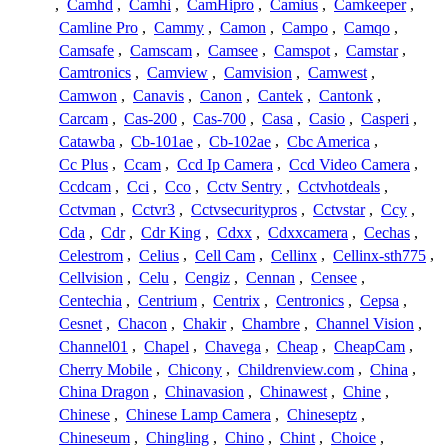
,
Camhd
,
Camhi
,
CamHipro
,
Camius
,
Camkeeper
,
Camline Pro
,
Cammy
,
Camon
,
Campo
,
Camqo
,
Camsafe
,
Camscam
,
Camsee
,
Camspot
,
Camstar
,
Camtronics
,
Camview
,
Camvision
,
Camwest
,
Camwon
,
Canavis
,
Canon
,
Cantek
,
Cantonk
,
Carcam
,
Cas-200
,
Cas-700
,
Casa
,
Casio
,
Casperi
,
Catawba
,
Cb-101ae
,
Cb-102ae
,
Cbc America
,
Cc Plus
,
Ccam
,
Ccd Ip Camera
,
Ccd Video Camera
,
Ccdcam
,
Cci
,
Cco
,
Cctv Sentry
,
Cctvhotdeals
,
Cctvman
,
Cctvr3
,
Cctvsecuritypros
,
Cctvstar
,
Ccy
,
Cda
,
Cdr
,
Cdr King
,
Cdxx
,
Cdxxcamera
,
Cechas
,
Celestrom
,
Celius
,
Cell Cam
,
Cellinx
,
Cellinx-sth775
,
Cellvision
,
Celu
,
Cengiz
,
Cennan
,
Censee
,
Centechia
,
Centrium
,
Centrix
,
Centronics
,
Cepsa
,
Cesnet
,
Chacon
,
Chakir
,
Chambre
,
Channel Vision
,
Channel01
,
Chapel
,
Chavega
,
Cheap
,
CheapCam
,
Cherry Mobile
,
Chicony
,
Childrenview.com
,
China
,
China Dragon
,
Chinavasion
,
Chinawest
,
Chine
,
Chinese
,
Chinese Lamp Camera
,
Chineseptz
,
Chineseum
,
Chingling
,
Chino
,
Chint
,
Choice
,