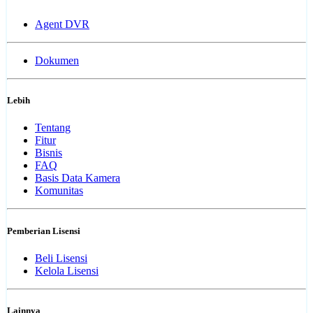
Agent DVR
Dokumen
Lebih
Tentang
Fitur
Bisnis
FAQ
Basis Data Kamera
Komunitas
Pemberian Lisensi
Beli Lisensi
Kelola Lisensi
Lainnya