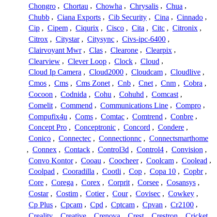
Chongro
,
Chortau
,
Chowha
,
Chrysalis
,
Chua
,
Chubb
,
Ciana Exports
,
Cib Security
,
Cina
,
Cinnado
,
Cip
,
Cipem
,
Ciqurix
,
Cisco
,
Cita
,
Citc
,
Citronix
,
Citrox
,
Citystar
,
Citysync
,
Civs-ipc-6400
,
Clairvoyant Mwr
,
Clas
,
Clearone
,
Clearpix
,
Clearview
,
Clever Loop
,
Clock
,
Cloud
,
Cloud Ip Camera
,
Cloud2000
,
Cloudcam
,
Cloudlive
,
Cmos
,
Cms
,
Cms Zonet
,
Cnb
,
Cnet
,
Cnm
,
Cobra
,
Cocoon
,
Codnida
,
Cohu
,
Cohuhd
,
Comcast
,
Comelit
,
Commend
,
Communications Line
,
Compro
,
Compufix4u
,
Coms
,
Comtac
,
Comtrend
,
Conbre
,
Concept Pro
,
Conceptronic
,
Concord
,
Condere
,
Conico
,
Connectec
,
Connectionnc
,
Connectsmarthome
,
Connex
,
Contack
,
Control3d
,
Control4
,
Convision
,
Convo Kontor
,
Cooau
,
Coocheer
,
Coolcam
,
Coolead
,
Coolpad
,
Cooradilla
,
Cootli
,
Cop
,
Copa 10
,
Copbr
,
Core
,
Corega
,
Corex
,
Corprit
,
Corsee
,
Cosansys
,
Costar
,
Costim
,
Cotier
,
Cour
,
Covisec
,
Cowkey
,
Cp Plus
,
Cpcam
,
Cpd
,
Cptcam
,
Cpvan
,
Cr2100
,
Creality
,
Creative
,
Crenova
,
Crest
,
Crestron
,
Cricket
,