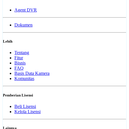
Agent DVR
Dokumen
Lebih
Tentang
Fitur
Bisnis
FAQ
Basis Data Kamera
Komunitas
Pemberian Lisensi
Beli Lisensi
Kelola Lisensi
Lainnya