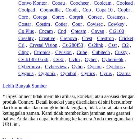
Convo Kontor
,
Cooau
,
Coocheer
,
Coolcam
,
Coolead
,
Coolpad
,
Cooradilla
,
Cootli
,
Cop
,
Copa 10
,
Copbr
,
Core
,
Corega
,
Corex
,
Corprit
,
Corsee
,
Cosansys
,
Costar
,
Costim
,
Cotier
,
Cour
,
Covisec
,
Cowkey
,
Cp Plus
,
Cpcam
,
Cpd
,
Cptcam
,
Cpvan
,
Cr2100
,
Creality
,
Creative
,
Crenova
,
Crest
,
Crestron
,
Cricket
,
Crl
,
Crystal Vision
,
Cs-280f53
,
Cs2link
,
Csst
,
Ct2
,
Ctipc
,
Ctronics
,
Ctvision
,
Cube
,
Cubitech
,
Cusxy
,
Cv-b13b10-odi
,
Cv3c
,
Cvlm
,
Cyber
,
Cybernetik
,
Cybernova
,
Cyberview
,
Cybo
,
Cycam
,
Cyclops
,
Cygnus
,
Cygonix
,
Cymbol
,
Cynics
,
Cyrus
,
Czarna
Lebih Banyak Sumber
* iSpyConnect tidak memiliki afiliasi, koneksi, atau asosiasi dengan
produk Connex. Detail koneksi yang disediakan di sini bersumber
dari komunitas dan mungkin tidak lengkap, tidak akurat, atau sudah
ketinggalan zaman. Kami tidak memberikan jaminan atau garansi
bahwa Anda akan dapat terhubung ke kamera Anda menggunakan
URL ini.