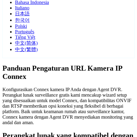
Bahasa Indonesia
Italiano
日本語
한국어
Polski
Português
Tiếng Việt
中文(简体)
中文(繁體)
Panduan Pengaturan URL Kamera IP
Connex
Konfigurasikan Connex kamera IP Anda dengan Agent DVR.
Perangkat lunak surveillance gratis kami mencakup wizard setup
yang disesuaikan untuk model Connex, dan kompatibilitas ONVIF
dan RTSP memberikan opsi koneksi yang fleksibel di berbagai
platform. Baik untuk keamanan rumah atau surveillance kantor,
Connex kamera dengan Agent DVR menyediakan monitoring yang
andal dan aman.
Perangkat lunak yang kompatibel dengan