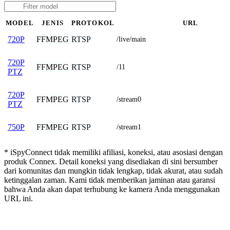
MODEL
JENIS
PROTOKOL
URL
FFMPEG
RTSP
720P
/live/main
720P
FFMPEG
RTSP
/11
PTZ
720P
FFMPEG
RTSP
/stream0
PTZ
FFMPEG
RTSP
750P
/stream1
* iSpyConnect tidak memiliki afiliasi, koneksi, atau asosiasi dengan
produk Connex. Detail koneksi yang disediakan di sini bersumber
dari komunitas dan mungkin tidak lengkap, tidak akurat, atau sudah
ketinggalan zaman. Kami tidak memberikan jaminan atau garansi
bahwa Anda akan dapat terhubung ke kamera Anda menggunakan
URL ini.