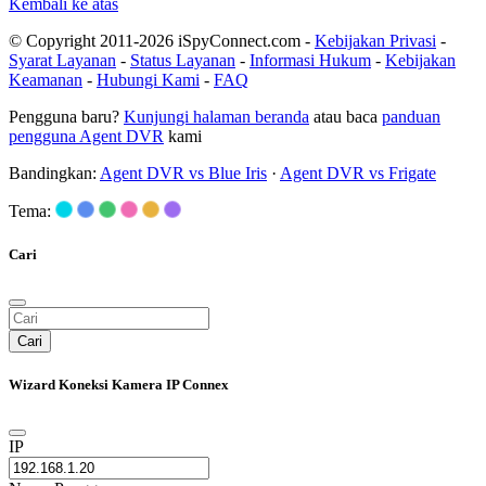
Kembali ke atas
© Copyright 2011-2026 iSpyConnect.com -
Kebijakan Privasi
-
Syarat Layanan
-
Status Layanan
-
Informasi Hukum
-
Kebijakan
Keamanan
-
Hubungi Kami
-
FAQ
Pengguna baru?
Kunjungi halaman beranda
atau baca
panduan
pengguna Agent DVR
kami
Bandingkan:
Agent DVR vs Blue Iris
·
Agent DVR vs Frigate
Tema:
Cari
Cari
Wizard Koneksi Kamera IP Connex
IP