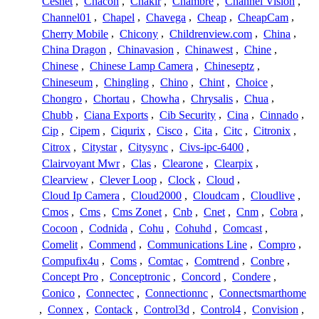
Cesnet
,
Chacon
,
Chakir
,
Chambre
,
Channel Vision
,
Channel01
,
Chapel
,
Chavega
,
Cheap
,
CheapCam
,
Cherry Mobile
,
Chicony
,
Childrenview.com
,
China
,
China Dragon
,
Chinavasion
,
Chinawest
,
Chine
,
Chinese
,
Chinese Lamp Camera
,
Chineseptz
,
Chineseum
,
Chingling
,
Chino
,
Chint
,
Choice
,
Chongro
,
Chortau
,
Chowha
,
Chrysalis
,
Chua
,
Chubb
,
Ciana Exports
,
Cib Security
,
Cina
,
Cinnado
,
Cip
,
Cipem
,
Ciqurix
,
Cisco
,
Cita
,
Citc
,
Citronix
,
Citrox
,
Citystar
,
Citysync
,
Civs-ipc-6400
,
Clairvoyant Mwr
,
Clas
,
Clearone
,
Clearpix
,
Clearview
,
Clever Loop
,
Clock
,
Cloud
,
Cloud Ip Camera
,
Cloud2000
,
Cloudcam
,
Cloudlive
,
Cmos
,
Cms
,
Cms Zonet
,
Cnb
,
Cnet
,
Cnm
,
Cobra
,
Cocoon
,
Codnida
,
Cohu
,
Cohuhd
,
Comcast
,
Comelit
,
Commend
,
Communications Line
,
Compro
,
Compufix4u
,
Coms
,
Comtac
,
Comtrend
,
Conbre
,
Concept Pro
,
Conceptronic
,
Concord
,
Condere
,
Conico
,
Connectec
,
Connectionnc
,
Connectsmarthome
,
Connex
,
Contack
,
Control3d
,
Control4
,
Convision
,