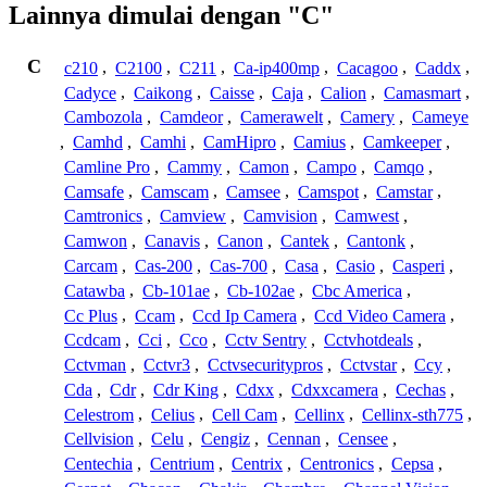
Lainnya dimulai dengan "C"
C
c210
,
C2100
,
C211
,
Ca-ip400mp
,
Cacagoo
,
Caddx
,
Cadyce
,
Caikong
,
Caisse
,
Caja
,
Calion
,
Camasmart
,
Cambozola
,
Camdeor
,
Camerawelt
,
Camery
,
Cameye
,
Camhd
,
Camhi
,
CamHipro
,
Camius
,
Camkeeper
,
Camline Pro
,
Cammy
,
Camon
,
Campo
,
Camqo
,
Camsafe
,
Camscam
,
Camsee
,
Camspot
,
Camstar
,
Camtronics
,
Camview
,
Camvision
,
Camwest
,
Camwon
,
Canavis
,
Canon
,
Cantek
,
Cantonk
,
Carcam
,
Cas-200
,
Cas-700
,
Casa
,
Casio
,
Casperi
,
Catawba
,
Cb-101ae
,
Cb-102ae
,
Cbc America
,
Cc Plus
,
Ccam
,
Ccd Ip Camera
,
Ccd Video Camera
,
Ccdcam
,
Cci
,
Cco
,
Cctv Sentry
,
Cctvhotdeals
,
Cctvman
,
Cctvr3
,
Cctvsecuritypros
,
Cctvstar
,
Ccy
,
Cda
,
Cdr
,
Cdr King
,
Cdxx
,
Cdxxcamera
,
Cechas
,
Celestrom
,
Celius
,
Cell Cam
,
Cellinx
,
Cellinx-sth775
,
Cellvision
,
Celu
,
Cengiz
,
Cennan
,
Censee
,
Centechia
,
Centrium
,
Centrix
,
Centronics
,
Cepsa
,