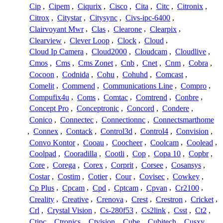
Cip
,
Cipem
,
Ciqurix
,
Cisco
,
Cita
,
Citc
,
Citronix
,
Citrox
,
Citystar
,
Citysync
,
Civs-ipc-6400
,
Clairvoyant Mwr
,
Clas
,
Clearone
,
Clearpix
,
Clearview
,
Clever Loop
,
Clock
,
Cloud
,
Cloud Ip Camera
,
Cloud2000
,
Cloudcam
,
Cloudlive
,
Cmos
,
Cms
,
Cms Zonet
,
Cnb
,
Cnet
,
Cnm
,
Cobra
,
Cocoon
,
Codnida
,
Cohu
,
Cohuhd
,
Comcast
,
Comelit
,
Commend
,
Communications Line
,
Compro
,
Compufix4u
,
Coms
,
Comtac
,
Comtrend
,
Conbre
,
Concept Pro
,
Conceptronic
,
Concord
,
Condere
,
Conico
,
Connectec
,
Connectionnc
,
Connectsmarthome
,
Connex
,
Contack
,
Control3d
,
Control4
,
Convision
,
Convo Kontor
,
Cooau
,
Coocheer
,
Coolcam
,
Coolead
,
Coolpad
,
Cooradilla
,
Cootli
,
Cop
,
Copa 10
,
Copbr
,
Core
,
Corega
,
Corex
,
Corprit
,
Corsee
,
Cosansys
,
Costar
,
Costim
,
Cotier
,
Cour
,
Covisec
,
Cowkey
,
Cp Plus
,
Cpcam
,
Cpd
,
Cptcam
,
Cpvan
,
Cr2100
,
Creality
,
Creative
,
Crenova
,
Crest
,
Crestron
,
Cricket
,
Crl
,
Crystal Vision
,
Cs-280f53
,
Cs2link
,
Csst
,
Ct2
,
Ctipc
,
Ctronics
,
Ctvision
,
Cube
,
Cubitech
,
Cusxy
,