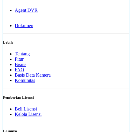
Agent DVR
Dokumen
Lebih
Tentang
Fitur
Bisnis
FAQ
Basis Data Kamera
Komunitas
Pemberian Lisensi
Beli Lisensi
Kelola Lisensi
Lainnya