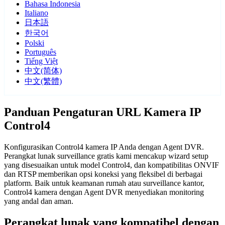
Bahasa Indonesia
Italiano
日本語
한국어
Polski
Português
Tiếng Việt
中文(简体)
中文(繁體)
Panduan Pengaturan URL Kamera IP
Control4
Konfigurasikan Control4 kamera IP Anda dengan Agent DVR.
Perangkat lunak surveillance gratis kami mencakup wizard setup
yang disesuaikan untuk model Control4, dan kompatibilitas ONVIF
dan RTSP memberikan opsi koneksi yang fleksibel di berbagai
platform. Baik untuk keamanan rumah atau surveillance kantor,
Control4 kamera dengan Agent DVR menyediakan monitoring
yang andal dan aman.
Perangkat lunak yang kompatibel dengan