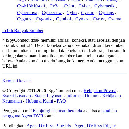
Cv-b13b10-odi
,
Cv3c
,
Cvlm
,
Cyber
,
Cybernetik
,
Cybernova
,
Cyberview
,
Cybo
,
Cycam
,
Cyclops
,
Cygnus
,
Cygonix
,
Cymbol
,
Cynics
,
Cyrus
,
Czarna
Lebih Banyak Sumber
* iSpyConnect tidak memiliki afiliasi, koneksi, atau asosiasi dengan
produk Control4. Detail koneksi yang disediakan di sini bersumber
dari komunitas dan mungkin tidak lengkap, tidak akurat, atau sudah
ketinggalan zaman. Kami tidak memberikan jaminan atau garansi
bahwa Anda akan dapat terhubung ke kamera Anda menggunakan
URL ini.
Kembali ke atas
© Copyright 2011-2026 iSpyConnect.com -
Kebijakan Privasi
-
Syarat Layanan
-
Status Layanan
-
Informasi Hukum
-
Kebijakan
Keamanan
-
Hubungi Kami
-
FAQ
Pengguna baru?
Kunjungi halaman beranda
atau baca
panduan
pengguna Agent DVR
kami
Bandingkan:
Agent DVR vs Blue Iris
·
Agent DVR vs Frigate