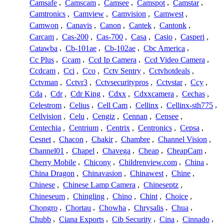
Camsafe
,
Camscam
,
Camsee
,
Camspot
,
Camstar
,
Camtronics
,
Camview
,
Camvision
,
Camwest
,
Camwon
,
Canavis
,
Canon
,
Cantek
,
Cantonk
,
Carcam
,
Cas-200
,
Cas-700
,
Casa
,
Casio
,
Casperi
,
Catawba
,
Cb-101ae
,
Cb-102ae
,
Cbc America
,
Cc Plus
,
Ccam
,
Ccd Ip Camera
,
Ccd Video Camera
,
Ccdcam
,
Cci
,
Cco
,
Cctv Sentry
,
Cctvhotdeals
,
Cctvman
,
Cctvr3
,
Cctvsecuritypros
,
Cctvstar
,
Ccy
,
Cda
,
Cdr
,
Cdr King
,
Cdxx
,
Cdxxcamera
,
Cechas
,
Celestrom
,
Celius
,
Cell Cam
,
Cellinx
,
Cellinx-sth775
,
Cellvision
,
Celu
,
Cengiz
,
Cennan
,
Censee
,
Centechia
,
Centrium
,
Centrix
,
Centronics
,
Cepsa
,
Cesnet
,
Chacon
,
Chakir
,
Chambre
,
Channel Vision
,
Channel01
,
Chapel
,
Chavega
,
Cheap
,
CheapCam
,
Cherry Mobile
,
Chicony
,
Childrenview.com
,
China
,
China Dragon
,
Chinavasion
,
Chinawest
,
Chine
,
Chinese
,
Chinese Lamp Camera
,
Chineseptz
,
Chineseum
,
Chingling
,
Chino
,
Chint
,
Choice
,
Chongro
,
Chortau
,
Chowha
,
Chrysalis
,
Chua
,
Chubb
,
Ciana Exports
,
Cib Security
,
Cina
,
Cinnado
,