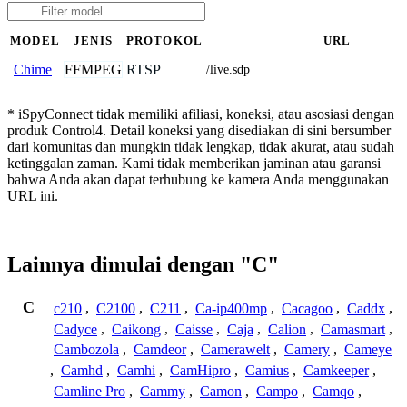
MODEL
JENIS
PROTOKOL
URL
FFMPEG
RTSP
Chime
/live.sdp
* iSpyConnect tidak memiliki afiliasi, koneksi, atau asosiasi dengan
produk Control4. Detail koneksi yang disediakan di sini bersumber
dari komunitas dan mungkin tidak lengkap, tidak akurat, atau sudah
ketinggalan zaman. Kami tidak memberikan jaminan atau garansi
bahwa Anda akan dapat terhubung ke kamera Anda menggunakan
URL ini.
Lainnya dimulai dengan "C"
C
c210
,
C2100
,
C211
,
Ca-ip400mp
,
Cacagoo
,
Caddx
,
Cadyce
,
Caikong
,
Caisse
,
Caja
,
Calion
,
Camasmart
,
Cambozola
,
Camdeor
,
Camerawelt
,
Camery
,
Cameye
,
Camhd
,
Camhi
,
CamHipro
,
Camius
,
Camkeeper
,
Camline Pro
,
Cammy
,
Camon
,
Campo
,
Camqo
,