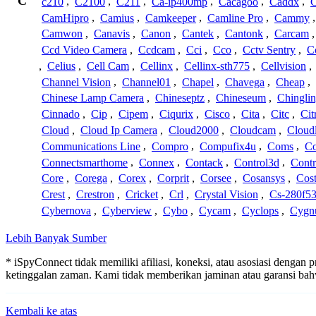
C
c210
,
C2100
,
C211
,
Ca-ip400mp
,
Cacagoo
,
Caddx
,
C
CamHipro
,
Camius
,
Camkeeper
,
Camline Pro
,
Cammy
Camwon
,
Canavis
,
Canon
,
Cantek
,
Cantonk
,
Carcam
Ccd Video Camera
,
Ccdcam
,
Cci
,
Cco
,
Cctv Sentry
,
C
,
Celius
,
Cell Cam
,
Cellinx
,
Cellinx-sth775
,
Cellvision
,
Channel Vision
,
Channel01
,
Chapel
,
Chavega
,
Cheap
,
Chinese Lamp Camera
,
Chineseptz
,
Chineseum
,
Chingli
Cinnado
,
Cip
,
Cipem
,
Ciqurix
,
Cisco
,
Cita
,
Citc
,
Cit
Cloud
,
Cloud Ip Camera
,
Cloud2000
,
Cloudcam
,
Cloud
Communications Line
,
Compro
,
Compufix4u
,
Coms
,
C
Connectsmarthome
,
Connex
,
Contack
,
Control3d
,
Contr
Core
,
Corega
,
Corex
,
Corprit
,
Corsee
,
Cosansys
,
Cost
Crest
,
Crestron
,
Cricket
,
Crl
,
Crystal Vision
,
Cs-280f5
Cybernova
,
Cyberview
,
Cybo
,
Cycam
,
Cyclops
,
Cygn
Lebih Banyak Sumber
* iSpyConnect tidak memiliki afiliasi, koneksi, atau asosiasi dengan
ketinggalan zaman. Kami tidak memberikan jaminan atau garansi b
Kembali ke atas