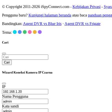
© Copyright 2011-2026 iSpyConnect.com -
Kebijakan Privasi
-
Syar
Pengguna baru?
Kunjungi halaman beranda
atau baca
panduan peng
Bandingkan:
Agent DVR vs Blue Iris
·
Agent DVR vs Frigate
Tema:
Cari
Cari
Wizard Koneksi Kamera IP Czarna
IP
Nama Pengguna
Kata sandi