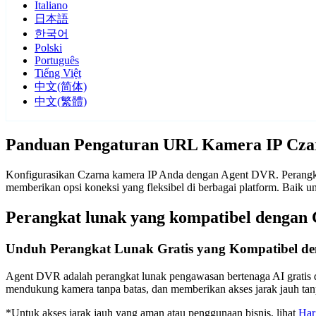
Italiano
日本語
한국어
Polski
Português
Tiếng Việt
中文(简体)
中文(繁體)
Panduan Pengaturan URL Kamera IP Cza
Konfigurasikan Czarna kamera IP Anda dengan Agent DVR. Perangkat
memberikan opsi koneksi yang fleksibel di berbagai platform. Baik
Perangkat lunak yang kompatibel dengan
Unduh Perangkat Lunak Gratis yang Kompatibel d
Agent DVR adalah perangkat lunak pengawasan bertenaga AI gratis d
mendukung kamera tanpa batas, dan memberikan akses jarak jauh t
*Untuk akses jarak jauh yang aman atau penggunaan bisnis, lihat
Har