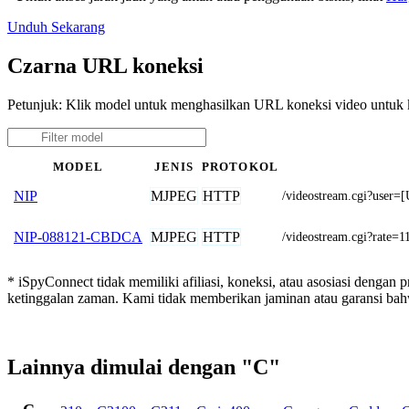
Unduh Sekarang
Czarna URL koneksi
Petunjuk: Klik model untuk menghasilkan URL koneksi video untuk
MODEL
JENIS
PROTOKOL
MJPEG
HTTP
NIP
/videostream.cgi?us
MJPEG
HTTP
NIP-088121-CBDCA
/videostream.cgi?rate=1
* iSpyConnect tidak memiliki afiliasi, koneksi, atau asosiasi dengan
ketinggalan zaman. Kami tidak memberikan jaminan atau garansi b
Lainnya dimulai dengan "C"