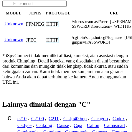
MODEL
JENIS
PROTOKOL
URL
/videostream.asf?user=[USERNA
Unknown
FFMPEG
HTTP
SSWORD]&resolution=[WIDTH]
/cgi-bin/snapshot.cgi?loginuse=
Unknown
JPEG
HTTP
ginpas=[PASSWORD]
* iSpyConnect tidak memiliki afiliasi, koneksi, atau asosiasi dengan
produk Chingling. Detail koneksi yang disediakan di sini bersumber
dari komunitas dan mungkin tidak lengkap, tidak akurat, atau sudah
ketinggalan zaman. Kami tidak memberikan jaminan atau garansi
bahwa Anda akan dapat terhubung ke kamera Anda menggunakan
URL ini.
Lainnya dimulai dengan "C"
C
c210
,
C2100
,
C211
,
Ca-ip400mp
,
Cacagoo
,
Caddx
,
Cadyce
,
Caikong
,
Caisse
,
Caja
,
Calion
,
Camasmart
,
Cambozola
,
Camdeor
,
Camerawelt
,
Camery
,
Cameye