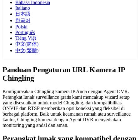
Bahasa Indonesia
Italiano
日本語
한국어
Polski
Português
Tiếng Việt
中文(简体)
中文(繁體)
Panduan Pengaturan URL Kamera IP
Chingling
Konfigurasikan Chingling kamera IP Anda dengan Agent DVR.
Perangkat lunak surveillance gratis kami mencakup wizard setup
yang disesuaikan untuk model Chingling, dan kompatibilitas
ONVIF dan RTSP memberikan opsi koneksi yang fleksibel di
berbagai platform. Baik untuk keamanan rumah atau surveillance
kantor, Chingling kamera dengan Agent DVR menyediakan
monitoring yang andal dan aman.
Perangkat lunak yang kompatibel dengan