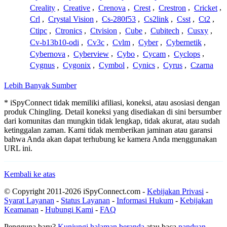
Creality
,
Creative
,
Crenova
,
Crest
,
Crestron
,
Cricket
,
Crl
,
Crystal Vision
,
Cs-280f53
,
Cs2link
,
Csst
,
Ct2
,
Ctipc
,
Ctronics
,
Ctvision
,
Cube
,
Cubitech
,
Cusxy
,
Cv-b13b10-odi
,
Cv3c
,
Cvlm
,
Cyber
,
Cybernetik
,
Cybernova
,
Cyberview
,
Cybo
,
Cycam
,
Cyclops
,
Cygnus
,
Cygonix
,
Cymbol
,
Cynics
,
Cyrus
,
Czarna
Lebih Banyak Sumber
* iSpyConnect tidak memiliki afiliasi, koneksi, atau asosiasi dengan
produk Chingling. Detail koneksi yang disediakan di sini bersumber
dari komunitas dan mungkin tidak lengkap, tidak akurat, atau sudah
ketinggalan zaman. Kami tidak memberikan jaminan atau garansi
bahwa Anda akan dapat terhubung ke kamera Anda menggunakan
URL ini.
Kembali ke atas
© Copyright 2011-2026 iSpyConnect.com -
Kebijakan Privasi
-
Syarat Layanan
-
Status Layanan
-
Informasi Hukum
-
Kebijakan
Keamanan
-
Hubungi Kami
-
FAQ
Pengguna baru?
Kunjungi halaman beranda
atau baca
panduan