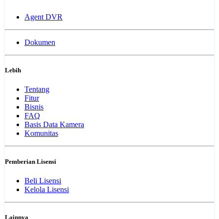
Agent DVR
Dokumen
Lebih
Tentang
Fitur
Bisnis
FAQ
Basis Data Kamera
Komunitas
Pemberian Lisensi
Beli Lisensi
Kelola Lisensi
Lainnya