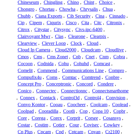
Chineseum
,
Chingling
,
Chino
,
Chint
,
Choice
,
Chongro
,
Chortau
,
Chowha
,
Chrysalis
,
Chua
,
Chubb
,
Ciana Exports
,
Cib Security
,
Cina
,
Cinnado
,
Cip
,
Cipem
,
Ciqurix
,
Cisco
,
Cita
,
Citc
,
Citronix
,
Citrox
,
Citystar
,
Citysync
,
Civs-ipc-6400
,
Clairvoyant Mwr
,
Clas
,
Clearone
,
Clearpix
,
Clearview
,
Clever Loop
,
Clock
,
Cloud
,
Cloud Ip Camera
,
Cloud2000
,
Cloudcam
,
Cloudlive
,
Cmos
,
Cms
,
Cms Zonet
,
Cnb
,
Cnet
,
Cnm
,
Cobra
,
Cocoon
,
Codnida
,
Cohu
,
Cohuhd
,
Comcast
,
Comelit
,
Commend
,
Communications Line
,
Compro
,
Compufix4u
,
Coms
,
Comtac
,
Comtrend
,
Conbre
,
Concept Pro
,
Conceptronic
,
Concord
,
Condere
,
Conico
,
Connectec
,
Connectionnc
,
Connectsmarthome
,
Connex
,
Contack
,
Control3d
,
Control4
,
Convision
,
Convo Kontor
,
Cooau
,
Coocheer
,
Coolcam
,
Coolead
,
Coolpad
,
Cooradilla
,
Cootli
,
Cop
,
Copa 10
,
Copbr
,
Core
,
Corega
,
Corex
,
Corprit
,
Corsee
,
Cosansys
,
Costar
,
Costim
,
Cotier
,
Cour
,
Covisec
,
Cowkey
,
Cp Plus
,
Cpcam
,
Cpd
,
Cptcam
,
Cpvan
,
Cr2100
,