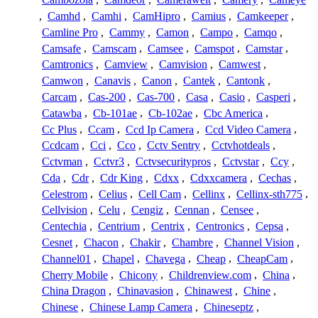
,
Camhd
,
Camhi
,
CamHipro
,
Camius
,
Camkeeper
,
Camline Pro
,
Cammy
,
Camon
,
Campo
,
Camqo
,
Camsafe
,
Camscam
,
Camsee
,
Camspot
,
Camstar
,
Camtronics
,
Camview
,
Camvision
,
Camwest
,
Camwon
,
Canavis
,
Canon
,
Cantek
,
Cantonk
,
Carcam
,
Cas-200
,
Cas-700
,
Casa
,
Casio
,
Casperi
,
Catawba
,
Cb-101ae
,
Cb-102ae
,
Cbc America
,
Cc Plus
,
Ccam
,
Ccd Ip Camera
,
Ccd Video Camera
,
Ccdcam
,
Cci
,
Cco
,
Cctv Sentry
,
Cctvhotdeals
,
Cctvman
,
Cctvr3
,
Cctvsecuritypros
,
Cctvstar
,
Ccy
,
Cda
,
Cdr
,
Cdr King
,
Cdxx
,
Cdxxcamera
,
Cechas
,
Celestrom
,
Celius
,
Cell Cam
,
Cellinx
,
Cellinx-sth775
,
Cellvision
,
Celu
,
Cengiz
,
Cennan
,
Censee
,
Centechia
,
Centrium
,
Centrix
,
Centronics
,
Cepsa
,
Cesnet
,
Chacon
,
Chakir
,
Chambre
,
Channel Vision
,
Channel01
,
Chapel
,
Chavega
,
Cheap
,
CheapCam
,
Cherry Mobile
,
Chicony
,
Childrenview.com
,
China
,
China Dragon
,
Chinavasion
,
Chinawest
,
Chine
,
Chinese
,
Chinese Lamp Camera
,
Chineseptz
,