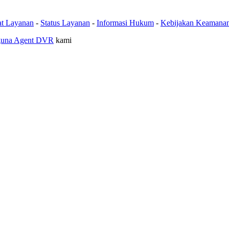
at Layanan
-
Status Layanan
-
Informasi Hukum
-
Kebijakan Keamana
guna Agent DVR
kami