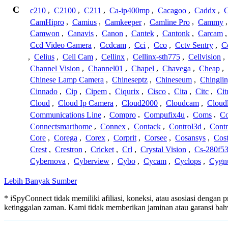
C
c210
,
C2100
,
C211
,
Ca-ip400mp
,
Cacagoo
,
Caddx
,
C
CamHipro
,
Camius
,
Camkeeper
,
Camline Pro
,
Cammy
Camwon
,
Canavis
,
Canon
,
Cantek
,
Cantonk
,
Carcam
Ccd Video Camera
,
Ccdcam
,
Cci
,
Cco
,
Cctv Sentry
,
C
,
Celius
,
Cell Cam
,
Cellinx
,
Cellinx-sth775
,
Cellvision
,
Channel Vision
,
Channel01
,
Chapel
,
Chavega
,
Cheap
,
Chinese Lamp Camera
,
Chineseptz
,
Chineseum
,
Chingli
Cinnado
,
Cip
,
Cipem
,
Ciqurix
,
Cisco
,
Cita
,
Citc
,
Cit
Cloud
,
Cloud Ip Camera
,
Cloud2000
,
Cloudcam
,
Cloud
Communications Line
,
Compro
,
Compufix4u
,
Coms
,
C
Connectsmarthome
,
Connex
,
Contack
,
Control3d
,
Contr
Core
,
Corega
,
Corex
,
Corprit
,
Corsee
,
Cosansys
,
Cost
Crest
,
Crestron
,
Cricket
,
Crl
,
Crystal Vision
,
Cs-280f5
Cybernova
,
Cyberview
,
Cybo
,
Cycam
,
Cyclops
,
Cygn
Lebih Banyak Sumber
* iSpyConnect tidak memiliki afiliasi, koneksi, atau asosiasi dengan
ketinggalan zaman. Kami tidak memberikan jaminan atau garansi b