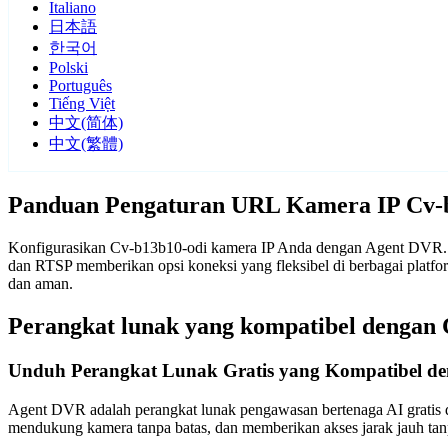
Italiano
日本語
한국어
Polski
Português
Tiếng Việt
中文(简体)
中文(繁體)
Panduan Pengaturan URL Kamera IP Cv-
Konfigurasikan Cv-b13b10-odi kamera IP Anda dengan Agent DVR. Pe
dan RTSP memberikan opsi koneksi yang fleksibel di berbagai plat
dan aman.
Perangkat lunak yang kompatibel dengan 
Unduh Perangkat Lunak Gratis yang Kompatibel d
Agent DVR adalah perangkat lunak pengawasan bertenaga AI gratis d
mendukung kamera tanpa batas, dan memberikan akses jarak jauh t