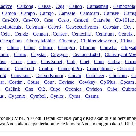
adyce
,
Caikong
,
Caisse
,
Caja
,
Calion
,
Camasmart
,
Cambozola
,
Camon
,
Campo
,
Camqo
,
Camsafe
,
Camscam
,
Camsee
,
Camsp
,
Cas-200
,
Cas-700
,
Casa
,
Casio
,
Casperi
,
Catawba
,
Cb-101ae
ctvhotdeals
,
Cctvman
,
Cctvr3
,
Cctvsecuritypros
,
Cctvstar
,
Ccy
,
Celu
,
Cengiz
,
Cennan
,
Censee
,
Centechia
,
Centrium
,
Centrix
CheapCam
,
Cherry Mobile
,
Chicony
,
Childrenview.com
,
China
,
ng
,
Chino
,
Chint
,
Choice
,
Chongro
,
Chortau
,
Chowha
,
Chrysal
ronix
,
Citrox
,
Citystar
,
Citysync
,
Civs-ipc-6400
,
Clairvoyant Mw
live
,
Cmos
,
Cms
,
Cms Zonet
,
Cnb
,
Cnet
,
Cnm
,
Cobra
,
Coco
omtac
,
Comtrend
,
Conbre
,
Concept Pro
,
Conceptronic
,
Concord
ol4
,
Convision
,
Convo Kontor
,
Cooau
,
Coocheer
,
Coolcam
,
C
ar
,
Costim
,
Cotier
,
Cour
,
Covisec
,
Cowkey
,
Cp Plus
,
Cpcam
3
,
Cs2link
,
Csst
,
Ct2
,
Ctipc
,
Ctronics
,
Ctvision
,
Cube
,
Cubite
us
,
Cygonix
,
Cymbol
,
Cynics
,
Cyrus
,
Czarna
 produk Cv-b13b10-odi. Detail koneksi yang disediakan di sini bersumbe
ahwa Anda akan dapat terhubung ke kamera Anda menggunakan URL in