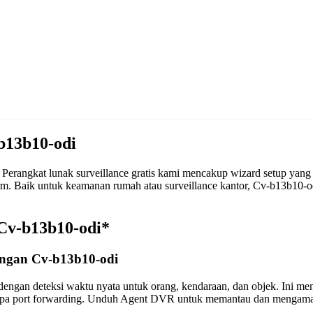
b13b10-odi
rangkat lunak surveillance gratis kami mencakup wizard setup yang
form. Baik untuk keamanan rumah atau surveillance kantor, Cv-b13b1
Cv-b13b10-odi*
engan Cv-b13b10-odi
engan deteksi waktu nyata untuk orang, kendaraan, dan objek. Ini m
anpa port forwarding. Unduh Agent DVR untuk memantau dan mengama