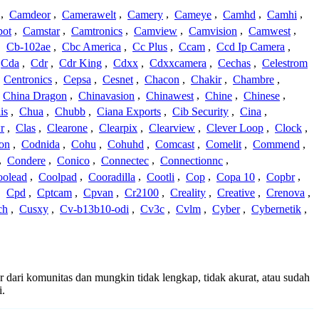
,
Camdeor
,
Camerawelt
,
Camery
,
Cameye
,
Camhd
,
Camhi
,
ot
,
Camstar
,
Camtronics
,
Camview
,
Camvision
,
Camwest
,
,
Cb-102ae
,
Cbc America
,
Cc Plus
,
Ccam
,
Ccd Ip Camera
,
Cda
,
Cdr
,
Cdr King
,
Cdxx
,
Cdxxcamera
,
Cechas
,
Celestrom
,
Centronics
,
Cepsa
,
Cesnet
,
Chacon
,
Chakir
,
Chambre
,
China Dragon
,
Chinavasion
,
Chinawest
,
Chine
,
Chinese
,
is
,
Chua
,
Chubb
,
Ciana Exports
,
Cib Security
,
Cina
,
r
,
Clas
,
Clearone
,
Clearpix
,
Clearview
,
Clever Loop
,
Clock
,
on
,
Codnida
,
Cohu
,
Cohuhd
,
Comcast
,
Comelit
,
Commend
,
,
Condere
,
Conico
,
Connectec
,
Connectionnc
,
oolead
,
Coolpad
,
Cooradilla
,
Cootli
,
Cop
,
Copa 10
,
Copbr
,
,
Cpd
,
Cptcam
,
Cpvan
,
Cr2100
,
Creality
,
Creative
,
Crenova
,
ch
,
Cusxy
,
Cv-b13b10-odi
,
Cv3c
,
Cvlm
,
Cyber
,
Cybernetik
,
r dari komunitas dan mungkin tidak lengkap, tidak akurat, atau sudah
i.