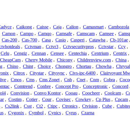
adyce
,
Caikong
,
Caisse
,
Caja
,
Calion
,
Camasmart
,
Cambozola
,
Camon
,
Campo
,
Camqo
,
Camsafe
,
Camscam
,
Camsee
,
Camsp
,
Cas-200
,
Cas-700
,
Casa
,
Casio
,
Casperi
,
Catawba
,
Cb-101ae
ctvhotdeals
,
Cctvman
,
Cctvr3
,
Cctvsecuritypros
,
Cctvstar
,
Ccy
,
Celu
,
Cengiz
,
Cennan
,
Censee
,
Centechia
,
Centrium
,
Centrix
CheapCam
,
Cherry Mobile
,
Chicony
,
Childrenview.com
,
China
,
ng
,
Chino
,
Chint
,
Choice
,
Chongro
,
Chortau
,
Chowha
,
Chrysal
ronix
,
Citrox
,
Citystar
,
Citysync
,
Civs-ipc-6400
,
Clairvoyant Mw
live
,
Cmos
,
Cms
,
Cms Zonet
,
Cnb
,
Cnet
,
Cnm
,
Cobra
,
Coco
omtac
,
Comtrend
,
Conbre
,
Concept Pro
,
Conceptronic
,
Concord
ol4
,
Convision
,
Convo Kontor
,
Cooau
,
Coocheer
,
Coolcam
,
C
ar
,
Costim
,
Cotier
,
Cour
,
Covisec
,
Cowkey
,
Cp Plus
,
Cpcam
3
,
Cs2link
,
Csst
,
Ct2
,
Ctipc
,
Ctronics
,
Ctvision
,
Cube
,
Cubite
us
,
Cygonix
,
Cymbol
,
Cynics
,
Cyrus
,
Czarna