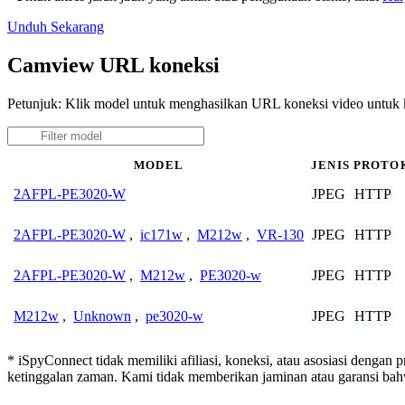
Unduh Sekarang
Camview URL koneksi
Petunjuk: Klik model untuk menghasilkan URL koneksi video untu
MODEL
JENIS
PROTO
JPEG
HTTP
2AFPL-PE3020-W
JPEG
HTTP
2AFPL-PE3020-W
,
ic171w
,
M212w
,
VR-130
JPEG
HTTP
2AFPL-PE3020-W
,
M212w
,
PE3020-w
JPEG
HTTP
M212w
,
Unknown
,
pe3020-w
* iSpyConnect tidak memiliki afiliasi, koneksi, atau asosiasi dengan
ketinggalan zaman. Kami tidak memberikan jaminan atau garansi b