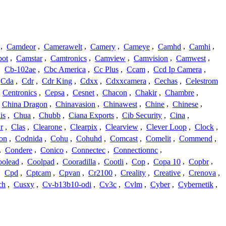
,
Camdeor
,
Camerawelt
,
Camery
,
Cameye
,
Camhd
,
Camhi
,
ot
,
Camstar
,
Camtronics
,
Camview
,
Camvision
,
Camwest
,
,
Cb-102ae
,
Cbc America
,
Cc Plus
,
Ccam
,
Ccd Ip Camera
,
Cda
,
Cdr
,
Cdr King
,
Cdxx
,
Cdxxcamera
,
Cechas
,
Celestrom
,
Centronics
,
Cepsa
,
Cesnet
,
Chacon
,
Chakir
,
Chambre
,
China Dragon
,
Chinavasion
,
Chinawest
,
Chine
,
Chinese
,
is
,
Chua
,
Chubb
,
Ciana Exports
,
Cib Security
,
Cina
,
r
,
Clas
,
Clearone
,
Clearpix
,
Clearview
,
Clever Loop
,
Clock
,
on
,
Codnida
,
Cohu
,
Cohuhd
,
Comcast
,
Comelit
,
Commend
,
,
Condere
,
Conico
,
Connectec
,
Connectionnc
,
oolead
,
Coolpad
,
Cooradilla
,
Cootli
,
Cop
,
Copa 10
,
Copbr
,
,
Cpd
,
Cptcam
,
Cpvan
,
Cr2100
,
Creality
,
Creative
,
Crenova
,
ch
,
Cusxy
,
Cv-b13b10-odi
,
Cv3c
,
Cvlm
,
Cyber
,
Cybernetik
,