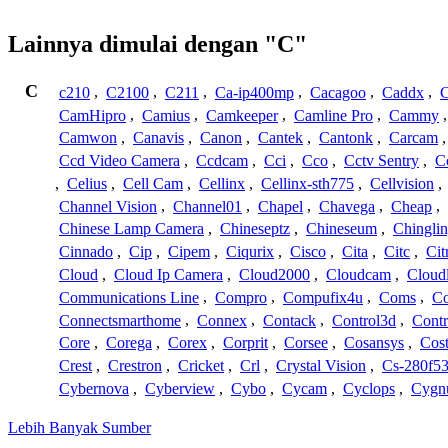
Lainnya dimulai dengan "C"
C
c210
,
C2100
,
C211
,
Ca-ip400mp
,
Cacagoo
,
Caddx
,
C
CamHipro
,
Camius
,
Camkeeper
,
Camline Pro
,
Cammy
Camwon
,
Canavis
,
Canon
,
Cantek
,
Cantonk
,
Carcam
Ccd Video Camera
,
Ccdcam
,
Cci
,
Cco
,
Cctv Sentry
,
C
,
Celius
,
Cell Cam
,
Cellinx
,
Cellinx-sth775
,
Cellvision
,
Channel Vision
,
Channel01
,
Chapel
,
Chavega
,
Cheap
,
Chinese Lamp Camera
,
Chineseptz
,
Chineseum
,
Chingli
Cinnado
,
Cip
,
Cipem
,
Ciqurix
,
Cisco
,
Cita
,
Citc
,
Cit
Cloud
,
Cloud Ip Camera
,
Cloud2000
,
Cloudcam
,
Cloud
Communications Line
,
Compro
,
Compufix4u
,
Coms
,
C
Connectsmarthome
,
Connex
,
Contack
,
Control3d
,
Contr
Core
,
Corega
,
Corex
,
Corprit
,
Corsee
,
Cosansys
,
Cost
Crest
,
Crestron
,
Cricket
,
Crl
,
Crystal Vision
,
Cs-280f5
Cybernova
,
Cyberview
,
Cybo
,
Cycam
,
Cyclops
,
Cygn
Lebih Banyak Sumber