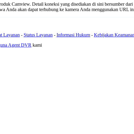
 produk Camview. Detail koneksi yang disediakan di sini bersumber dari
ahwa Anda akan dapat terhubung ke kamera Anda menggunakan URL in
at Layanan
-
Status Layanan
-
Informasi Hukum
-
Kebijakan Keamana
guna Agent DVR
kami