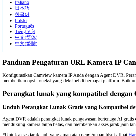
Italiano
日本語
한국어
Polski
Português
Tiếng Việt
中文(简体)
中文(繁體)
Panduan Pengaturan URL Kamera IP Ca
Konfigurasikan Camview kamera IP Anda dengan Agent DVR. Perangk
memberikan opsi koneksi yang fleksibel di berbagai platform. Bai
Perangkat lunak yang kompatibel dengan
Unduh Perangkat Lunak Gratis yang Kompatibel d
Agent DVR adalah perangkat lunak pengawasan bertenaga AI gratis d
mendukung kamera tanpa batas, dan memberikan akses jarak jauh t
*Untuk akses jarak jauh yang aman atau penggunaan bisnis, lihat
Har