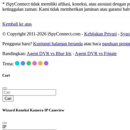
* iSpyConnect tidak memiliki afiliasi, koneksi, atau asosiasi dengan
ketinggalan zaman. Kami tidak memberikan jaminan atau garansi b
Kembali ke atas
© Copyright 2011-2026 iSpyConnect.com -
Kebijakan Privasi
-
Syar
Pengguna baru?
Kunjungi halaman beranda
atau baca
panduan peng
Bandingkan:
Agent DVR vs Blue Iris
·
Agent DVR vs Frigate
Tema:
Cari
Cari
Wizard Koneksi Kamera IP Camview
IP