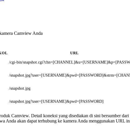
k kamera Camview Anda
KOL
URL
/cgi-bin/snapshot.cgi?chn=[CHANNEL]&u=[USERNAME]&p=[PASS
/snapshot.jpg?user=[USERNAME]&pwd=[PASSWORD]&strm=[CHAN
/snapshot.jpg
/snapshot.jpg?user=[USERNAME]&pwd=[PASSWORD]
 produk Camview. Detail koneksi yang disediakan di sini bersumber dari
ahwa Anda akan dapat terhubung ke kamera Anda menggunakan URL in