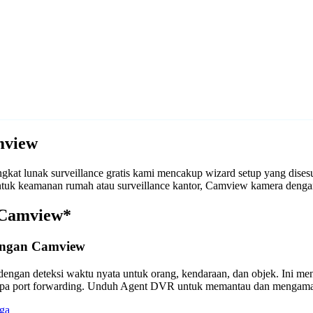
mview
at lunak surveillance gratis kami mencakup wizard setup yang dise
k untuk keamanan rumah atau surveillance kantor, Camview kamera de
 Camview*
engan Camview
engan deteksi waktu nyata untuk orang, kendaraan, dan objek. Ini m
anpa port forwarding. Unduh Agent DVR untuk memantau dan mengama
ga