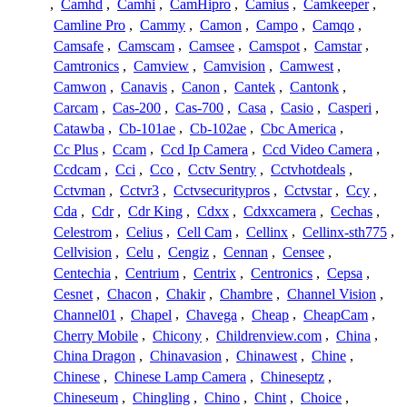
,
Camhd
,
Camhi
,
CamHipro
,
Camius
,
Camkeeper
,
Camline Pro
,
Cammy
,
Camon
,
Campo
,
Camqo
,
Camsafe
,
Camscam
,
Camsee
,
Camspot
,
Camstar
,
Camtronics
,
Camview
,
Camvision
,
Camwest
,
Camwon
,
Canavis
,
Canon
,
Cantek
,
Cantonk
,
Carcam
,
Cas-200
,
Cas-700
,
Casa
,
Casio
,
Casperi
,
Catawba
,
Cb-101ae
,
Cb-102ae
,
Cbc America
,
Cc Plus
,
Ccam
,
Ccd Ip Camera
,
Ccd Video Camera
,
Ccdcam
,
Cci
,
Cco
,
Cctv Sentry
,
Cctvhotdeals
,
Cctvman
,
Cctvr3
,
Cctvsecuritypros
,
Cctvstar
,
Ccy
,
Cda
,
Cdr
,
Cdr King
,
Cdxx
,
Cdxxcamera
,
Cechas
,
Celestrom
,
Celius
,
Cell Cam
,
Cellinx
,
Cellinx-sth775
,
Cellvision
,
Celu
,
Cengiz
,
Cennan
,
Censee
,
Centechia
,
Centrium
,
Centrix
,
Centronics
,
Cepsa
,
Cesnet
,
Chacon
,
Chakir
,
Chambre
,
Channel Vision
,
Channel01
,
Chapel
,
Chavega
,
Cheap
,
CheapCam
,
Cherry Mobile
,
Chicony
,
Childrenview.com
,
China
,
China Dragon
,
Chinavasion
,
Chinawest
,
Chine
,
Chinese
,
Chinese Lamp Camera
,
Chineseptz
,
Chineseum
,
Chingling
,
Chino
,
Chint
,
Choice
,