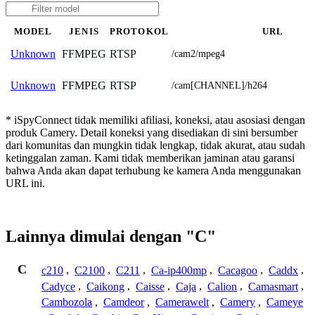
MODEL
JENIS
PROTOKOL
URL
FFMPEG
RTSP
Unknown
/cam2/mpeg4
FFMPEG
RTSP
Unknown
/cam[CHANNEL]/h264
* iSpyConnect tidak memiliki afiliasi, koneksi, atau asosiasi dengan
produk Camery. Detail koneksi yang disediakan di sini bersumber
dari komunitas dan mungkin tidak lengkap, tidak akurat, atau sudah
ketinggalan zaman. Kami tidak memberikan jaminan atau garansi
bahwa Anda akan dapat terhubung ke kamera Anda menggunakan
URL ini.
Lainnya dimulai dengan "C"
C
c210
,
C2100
,
C211
,
Ca-ip400mp
,
Cacagoo
,
Caddx
,
Cadyce
,
Caikong
,
Caisse
,
Caja
,
Calion
,
Camasmart
,
Cambozola
,
Camdeor
,
Camerawelt
,
Camery
,
Cameye