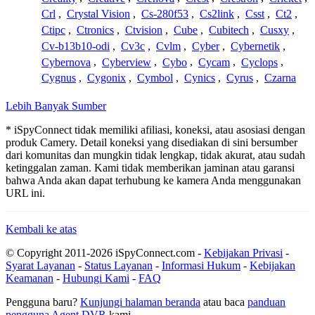
Crl
,
Crystal Vision
,
Cs-280f53
,
Cs2link
,
Csst
,
Ct2
,
Ctipc
,
Ctronics
,
Ctvision
,
Cube
,
Cubitech
,
Cusxy
,
Cv-b13b10-odi
,
Cv3c
,
Cvlm
,
Cyber
,
Cybernetik
,
Cybernova
,
Cyberview
,
Cybo
,
Cycam
,
Cyclops
,
Cygnus
,
Cygonix
,
Cymbol
,
Cynics
,
Cyrus
,
Czarna
Lebih Banyak Sumber
* iSpyConnect tidak memiliki afiliasi, koneksi, atau asosiasi dengan
produk Camery. Detail koneksi yang disediakan di sini bersumber
dari komunitas dan mungkin tidak lengkap, tidak akurat, atau sudah
ketinggalan zaman. Kami tidak memberikan jaminan atau garansi
bahwa Anda akan dapat terhubung ke kamera Anda menggunakan
URL ini.
Kembali ke atas
© Copyright 2011-2026 iSpyConnect.com -
Kebijakan Privasi
-
Syarat Layanan
-
Status Layanan
-
Informasi Hukum
-
Kebijakan
Keamanan
-
Hubungi Kami
-
FAQ
Pengguna baru?
Kunjungi halaman beranda
atau baca
panduan
pengguna Agent DVR
kami