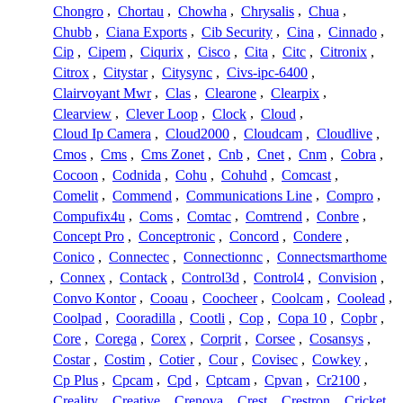
Chongro
,
Chortau
,
Chowha
,
Chrysalis
,
Chua
,
Chubb
,
Ciana Exports
,
Cib Security
,
Cina
,
Cinnado
,
Cip
,
Cipem
,
Ciqurix
,
Cisco
,
Cita
,
Citc
,
Citronix
,
Citrox
,
Citystar
,
Citysync
,
Civs-ipc-6400
,
Clairvoyant Mwr
,
Clas
,
Clearone
,
Clearpix
,
Clearview
,
Clever Loop
,
Clock
,
Cloud
,
Cloud Ip Camera
,
Cloud2000
,
Cloudcam
,
Cloudlive
,
Cmos
,
Cms
,
Cms Zonet
,
Cnb
,
Cnet
,
Cnm
,
Cobra
,
Cocoon
,
Codnida
,
Cohu
,
Cohuhd
,
Comcast
,
Comelit
,
Commend
,
Communications Line
,
Compro
,
Compufix4u
,
Coms
,
Comtac
,
Comtrend
,
Conbre
,
Concept Pro
,
Conceptronic
,
Concord
,
Condere
,
Conico
,
Connectec
,
Connectionnc
,
Connectsmarthome
,
Connex
,
Contack
,
Control3d
,
Control4
,
Convision
,
Convo Kontor
,
Cooau
,
Coocheer
,
Coolcam
,
Coolead
,
Coolpad
,
Cooradilla
,
Cootli
,
Cop
,
Copa 10
,
Copbr
,
Core
,
Corega
,
Corex
,
Corprit
,
Corsee
,
Cosansys
,
Costar
,
Costim
,
Cotier
,
Cour
,
Covisec
,
Cowkey
,
Cp Plus
,
Cpcam
,
Cpd
,
Cptcam
,
Cpvan
,
Cr2100
,
Creality
,
Creative
,
Crenova
,
Crest
,
Crestron
,
Cricket
,