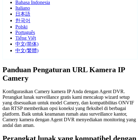
Bahasa Indonesia
Italiano
日本語
한국어
Polski
Português
Tiếng Việt
中文(简体)
中文(繁體)
Panduan Pengaturan URL Kamera IP
Camery
Konfigurasikan Camery kamera IP Anda dengan Agent DVR.
Perangkat lunak surveillance gratis kami mencakup wizard setup
yang disesuaikan untuk model Camery, dan kompatibilitas ONVIF
dan RTSP memberikan opsi koneksi yang fleksibel di berbagai
platform. Baik untuk keamanan rumah atau surveillance kantor,
Camery kamera dengan Agent DVR menyediakan monitoring yang
andal dan aman.
Perangkat lunak yang kompatibel dengan