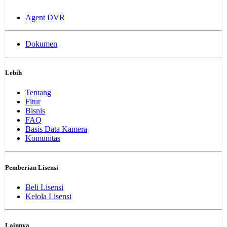
Agent DVR
Dokumen
Lebih
Tentang
Fitur
Bisnis
FAQ
Basis Data Kamera
Komunitas
Pemberian Lisensi
Beli Lisensi
Kelola Lisensi
Lainnya