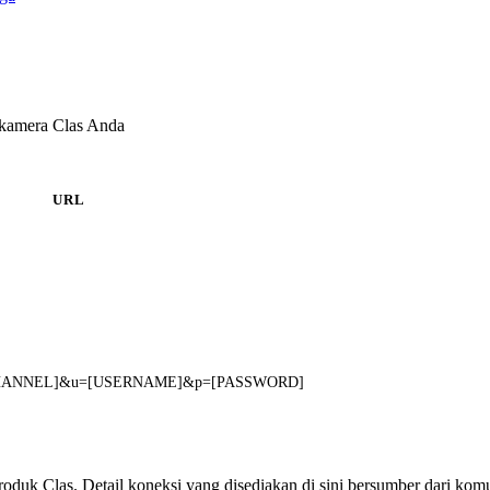
 kamera Clas Anda
URL
n=[CHANNEL]&u=[USERNAME]&p=[PASSWORD]
produk Clas. Detail koneksi yang disediakan di sini bersumber dari kom