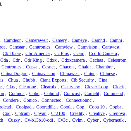
i.
,
Camdeor
,
Camerawelt
,
Camery
,
Cameye
,
Camhd
,
Camhi
,
ot
,
Camstar
,
Camtronics
,
Camview
,
Camvision
,
Camwest
,
,
Cb-102ae
,
Cbc America
,
Cc Plus
,
Ccam
,
Ccd Ip Camera
,
Cda
,
Cdr
,
Cdr King
,
Cdxx
,
Cdxxcamera
,
Cechas
,
Celestrom
,
Centronics
,
Cepsa
,
Cesnet
,
Chacon
,
Chakir
,
Chambre
,
China Dragon
,
Chinavasion
,
Chinawest
,
Chine
,
Chinese
,
is
,
Chua
,
Chubb
,
Ciana Exports
,
Cib Security
,
Cina
,
r
,
Clas
,
Clearone
,
Clearpix
,
Clearview
,
Clever Loop
,
Clock
,
on
,
Codnida
,
Cohu
,
Cohuhd
,
Comcast
,
Comelit
,
Commend
,
,
Condere
,
Conico
,
Connectec
,
Connectionnc
,
oolead
,
Coolpad
,
Cooradilla
,
Cootli
,
Cop
,
Copa 10
,
Copbr
,
,
Cpd
,
Cptcam
,
Cpvan
,
Cr2100
,
Creality
,
Creative
,
Crenova
,
ch
,
Cusxy
,
Cv-b13b10-odi
,
Cv3c
,
Cvlm
,
Cyber
,
Cybernetik
,