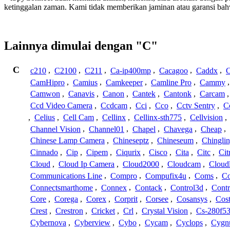
ketinggalan zaman. Kami tidak memberikan jaminan atau garansi b
Lainnya dimulai dengan "C"
C
c210
,
C2100
,
C211
,
Ca-ip400mp
,
Cacagoo
,
Caddx
,
C
CamHipro
,
Camius
,
Camkeeper
,
Camline Pro
,
Cammy
Camwon
,
Canavis
,
Canon
,
Cantek
,
Cantonk
,
Carcam
Ccd Video Camera
,
Ccdcam
,
Cci
,
Cco
,
Cctv Sentry
,
C
,
Celius
,
Cell Cam
,
Cellinx
,
Cellinx-sth775
,
Cellvision
,
Channel Vision
,
Channel01
,
Chapel
,
Chavega
,
Cheap
,
Chinese Lamp Camera
,
Chineseptz
,
Chineseum
,
Chingli
Cinnado
,
Cip
,
Cipem
,
Ciqurix
,
Cisco
,
Cita
,
Citc
,
Cit
Cloud
,
Cloud Ip Camera
,
Cloud2000
,
Cloudcam
,
Cloud
Communications Line
,
Compro
,
Compufix4u
,
Coms
,
C
Connectsmarthome
,
Connex
,
Contack
,
Control3d
,
Contr
Core
,
Corega
,
Corex
,
Corprit
,
Corsee
,
Cosansys
,
Cost
Crest
,
Crestron
,
Cricket
,
Crl
,
Crystal Vision
,
Cs-280f5
Cybernova
,
Cyberview
,
Cybo
,
Cycam
,
Cyclops
,
Cygn