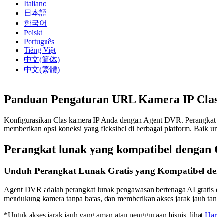
Italiano
日本語
한국어
Polski
Português
Tiếng Việt
中文(简体)
中文(繁體)
Panduan Pengaturan URL Kamera IP Cla
Konfigurasikan Clas kamera IP Anda dengan Agent DVR. Perangkat l
memberikan opsi koneksi yang fleksibel di berbagai platform. Baik
Perangkat lunak yang kompatibel dengan 
Unduh Perangkat Lunak Gratis yang Kompatibel de
Agent DVR adalah perangkat lunak pengawasan bertenaga AI gratis d
mendukung kamera tanpa batas, dan memberikan akses jarak jauh t
*Untuk akses jarak jauh yang aman atau penggunaan bisnis, lihat
Har