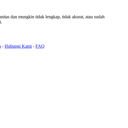
unitas dan mungkin tidak lengkap, tidak akurat, atau sudah
i.
n
-
Hubungi Kami
-
FAQ