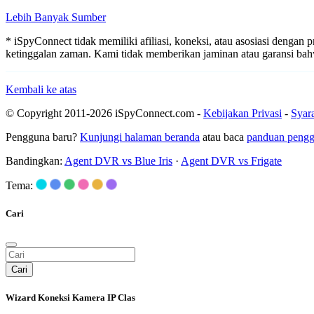
Lebih Banyak Sumber
* iSpyConnect tidak memiliki afiliasi, koneksi, atau asosiasi dengan 
ketinggalan zaman. Kami tidak memberikan jaminan atau garansi b
Kembali ke atas
© Copyright 2011-2026 iSpyConnect.com -
Kebijakan Privasi
-
Syar
Pengguna baru?
Kunjungi halaman beranda
atau baca
panduan peng
Bandingkan:
Agent DVR vs Blue Iris
·
Agent DVR vs Frigate
Tema:
Cari
Cari
Wizard Koneksi Kamera IP Clas