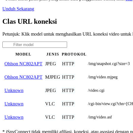
Unduh Sekarang
Clas URL koneksi
Petunjuk: Klik model untuk menghasilkan URL koneksi video untuk
MODEL
JENIS
PROTOKOL
JPEG
HTTP
Ohlson NC802APT
/img/snapshot.cgi?size=3
MJPEG
HTTP
Ohlson NC802APT
/img/video.mjpeg
JPEG
HTTP
Unknown
/video.cgi
VLC
HTTP
Unknown
/cgi-bin/view.cgi?ch
VLC
HTTP
Unknown
/img/video.asf
* iSpyConnect tidak memiliki afiliasi, koneksi, atau asosiasi dengan 