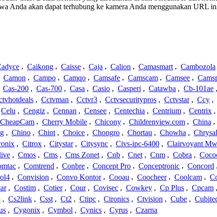
ahwa Anda akan dapat terhubung ke kamera Anda menggunakan URL in
adyce
,
Caikong
,
Caisse
,
Caja
,
Calion
,
Camasmart
,
Cambozola
,
Camon
,
Campo
,
Camqo
,
Camsafe
,
Camscam
,
Camsee
,
Camsp
,
Cas-200
,
Cas-700
,
Casa
,
Casio
,
Casperi
,
Catawba
,
Cb-101ae
ctvhotdeals
,
Cctvman
,
Cctvr3
,
Cctvsecuritypros
,
Cctvstar
,
Ccy
,
Celu
,
Cengiz
,
Cennan
,
Censee
,
Centechia
,
Centrium
,
Centrix
CheapCam
,
Cherry Mobile
,
Chicony
,
Childrenview.com
,
China
,
ng
,
Chino
,
Chint
,
Choice
,
Chongro
,
Chortau
,
Chowha
,
Chrysal
ronix
,
Citrox
,
Citystar
,
Citysync
,
Civs-ipc-6400
,
Clairvoyant Mw
live
,
Cmos
,
Cms
,
Cms Zonet
,
Cnb
,
Cnet
,
Cnm
,
Cobra
,
Coco
omtac
,
Comtrend
,
Conbre
,
Concept Pro
,
Conceptronic
,
Concord
ol4
,
Convision
,
Convo Kontor
,
Cooau
,
Coocheer
,
Coolcam
,
C
ar
,
Costim
,
Cotier
,
Cour
,
Covisec
,
Cowkey
,
Cp Plus
,
Cpcam
3
,
Cs2link
,
Csst
,
Ct2
,
Ctipc
,
Ctronics
,
Ctvision
,
Cube
,
Cubite
us
,
Cygonix
,
Cymbol
,
Cynics
,
Cyrus
,
Czarna