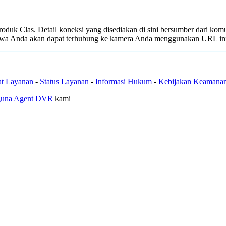
produk Clas. Detail koneksi yang disediakan di sini bersumber dari kom
ahwa Anda akan dapat terhubung ke kamera Anda menggunakan URL in
at Layanan
-
Status Layanan
-
Informasi Hukum
-
Kebijakan Keamana
guna Agent DVR
kami