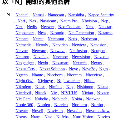
以「N」開頭的其他品牌
N
Nadatel
,
Namai
,
Nanocam
,
Nanshiba
,
Napco Security
,
Nari
,
Nas
,
Nassicam
,
Naum Pro
,
Nbvision
,
Ncp
,
Ncx
,
Nedis
,
Neewer
,
Neo Coolcam
,
Neos
,
Neostar
,
Neposmart
,
Ness
,
Nesuniq
,
Net Generation
,
Netatmo
,
Netcam
,
Netcat
,
Netcomm
,
Netis
,
Netiscom
,
Netmedia
,
Nettoly
,
Netvideo
,
Netview
,
Netvision
,
Netvue
,
Netware
,
Netwave
,
Neufusion
,
Neugent
,
Neutron
,
Nevalley
,
Nevenoe
,
Newvision
,
Nexcom
,
Nexgadget
,
Nexht
,
Nexsmart
,
Nextech
,
Nexus
,
Nexus Cctv
,
Nexxt Solution
,
Neye
,
Neye3c
,
Ngm
,
Ngteco
,
Niante
,
Niceborn
,
Nicecam
,
Niceview
,
Night Owl
,
Nighteye
,
Nightwatcher
,
Nihon
,
Nikodem
,
Nilox
,
Nimbus
,
Nip
,
Nishimon
,
Nisuta
,
Nitedevil
,
Niutek
,
Niv
,
NIVHUS
,
Nivian
,
Nixzen
,
Nlc Cam
,
Nobelic
,
Nobitech
,
Nokia
,
Nonwee
,
Nooie 360
,
Norden
,
Norelco
,
Northern
,
Northq
,
Novate
,
Novell
,
Novicam
,
Novodio
,
Novomoskow
,
Novus
,
Nram
,
Ntse
,
Nufebs
,
Nutri Vision
,
Nuvico
,