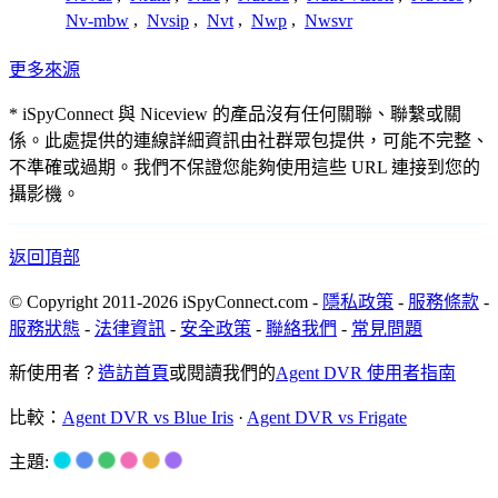
Nv-mbw
,
Nvsip
,
Nvt
,
Nwp
,
Nwsvr
更多來源
* iSpyConnect 與 Niceview 的產品沒有任何關聯、聯繫或關
係。此處提供的連線詳細資訊由社群眾包提供，可能不完整、
不準確或過期。我們不保證您能夠使用這些 URL 連接到您的
攝影機。
返回頂部
© Copyright 2011-2026 iSpyConnect.com -
隱私政策
-
服務條款
-
服務狀態
-
法律資訊
-
安全政策
-
聯絡我們
-
常見問題
新使用者？
造訪首頁
或閱讀我們的
Agent DVR 使用者指南
比較：
Agent DVR vs Blue Iris
·
Agent DVR vs Frigate
主題: