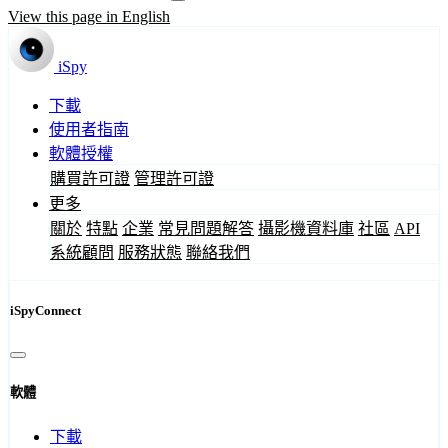
View this page in English
iSpy
下載
使用者指南
軟體授權
購買許可證
管理許可證
更多
關於
特點
企業
常見問題解答
攝影機資料庫
社區
API
系統顧問
服務狀態
聯絡我們
iSpyConnect
軟體
下載