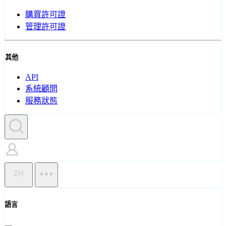
購買許可證
管理許可證
其他
API
系統顧問
服務狀態
ZH
語言