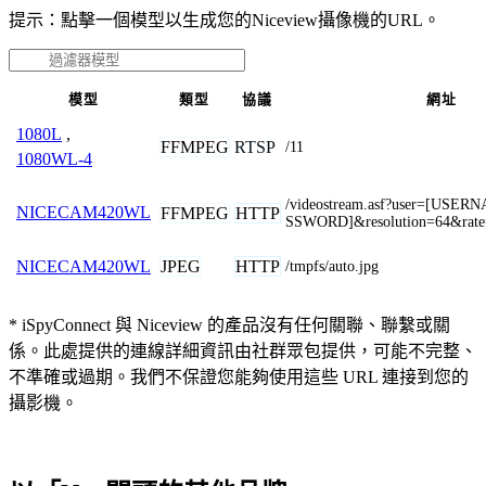
提示：點擊一個模型以生成您的Niceview攝像機的URL。
模型
類型
協議
網址
1080L
,
FFMPEG
RTSP
/11
1080WL-4
/videostream.asf?user=[USE
NICECAM420WL
FFMPEG
HTTP
SSWORD]&resolution=64&rate
JPEG
HTTP
NICECAM420WL
/tmpfs/auto.jpg
* iSpyConnect 與 Niceview 的產品沒有任何關聯、聯繫或關
係。此處提供的連線詳細資訊由社群眾包提供，可能不完整、
不準確或過期。我們不保證您能夠使用這些 URL 連接到您的
攝影機。