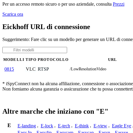
Per un accesso remoto sicuro o per uso aziendale, consulta
Prezzi
Scarica ora
Eickhoff URL di connessione
Suggerimento: Fare clic su un modello per generare un URL di connes
MODELLI
TIPO
PROTOCOLLO
URL
VLC
RTSP
0815
/LowResolutionVideo
* iSpyConnect non ha alcuna affiliazione, connessione o associazione co
Non forniamo alcuna garanzia o assicurazione che tu possa connetterti
Altre marche che iniziano con "E"
E
E-landing
,
E-lock
,
E-tech
,
E-think
,
E-view
,
Eagle Eye
Easy Ip
,
Easy4ip
,
Easycam
,
Easycap
,
Easyn
,
Easyse
,