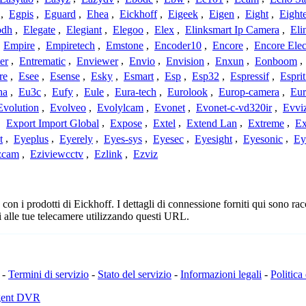
,
Egpis
,
Eguard
,
Ehea
,
Eickhoff
,
Eigeek
,
Eigen
,
Eight
,
Eight
odh
,
Elegate
,
Elegiant
,
Elegoo
,
Elex
,
Elinksmart Ip Camera
,
Eli
,
Empire
,
Empiretech
,
Emstone
,
Encoder10
,
Encore
,
Encore Elec
er
,
Entrematic
,
Enviewer
,
Envio
,
Envision
,
Enxun
,
Eonboom
,
re
,
Esee
,
Esense
,
Esky
,
Esmart
,
Esp
,
Esp32
,
Espressif
,
Espri
ha
,
Eu3c
,
Eufy
,
Eule
,
Eura-tech
,
Eurolook
,
Europ-camera
,
Eur
Evolution
,
Evolveo
,
Evolylcam
,
Evonet
,
Evonet-c-vd320ir
,
Evvi
,
Export Import Global
,
Expose
,
Extel
,
Extend Lan
,
Extreme
,
Ex
t
,
Eyeplus
,
Eyerely
,
Eyes-sys
,
Eyesec
,
Eyesight
,
Eyesonic
,
Ey
zcam
,
Eziviewcctv
,
Ezlink
,
Ezviz
n i prodotti di Eickhoff. I dettagli di connessione forniti qui sono racc
 alle tue telecamere utilizzando questi URL.
-
Termini di servizio
-
Stato del servizio
-
Informazioni legali
-
Politica
Agent DVR