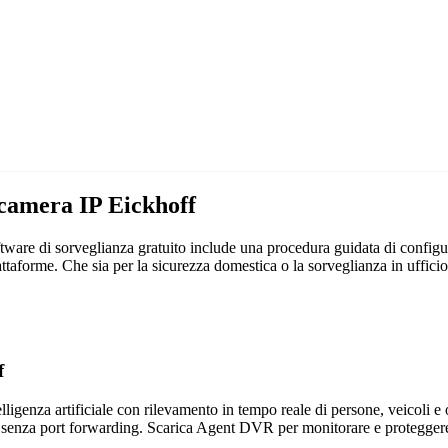
ecamera IP Eickhoff
ware di sorveglianza gratuito include una procedura guidata di configura
attaforme. Che sia per la sicurezza domestica o la sorveglianza in uff
f
genza artificiale con rilevamento in tempo reale di persone, veicoli e og
 senza port forwarding. Scarica Agent DVR per monitorare e proteggere 