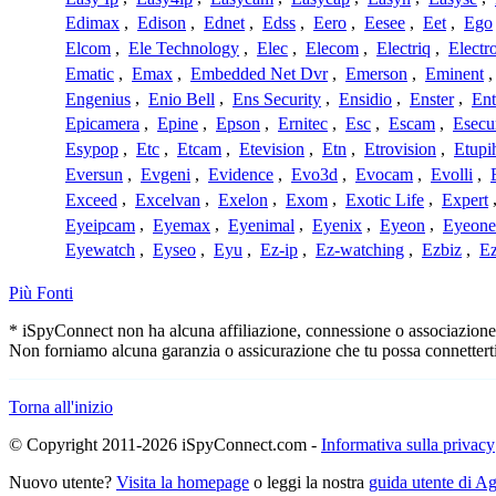
Edimax
,
Edison
,
Ednet
,
Edss
,
Eero
,
Eesee
,
Eet
,
Ego
Elcom
,
Ele Technology
,
Elec
,
Elecom
,
Electriq
,
Electr
Ematic
,
Emax
,
Embedded Net Dvr
,
Emerson
,
Eminent
Engenius
,
Enio Bell
,
Ens Security
,
Ensidio
,
Enster
,
Ent
Epicamera
,
Epine
,
Epson
,
Ernitec
,
Esc
,
Escam
,
Esecu
Esypop
,
Etc
,
Etcam
,
Etevision
,
Etn
,
Etrovision
,
Etupi
Eversun
,
Evgeni
,
Evidence
,
Evo3d
,
Evocam
,
Evolli
,
Exceed
,
Excelvan
,
Exelon
,
Exom
,
Exotic Life
,
Expert
Eyeipcam
,
Eyemax
,
Eyenimal
,
Eyenix
,
Eyeon
,
Eyeone
Eyewatch
,
Eyseo
,
Eyu
,
Ez-ip
,
Ez-watching
,
Ezbiz
,
E
Più Fonti
* iSpyConnect non ha alcuna affiliazione, connessione o associazione co
Non forniamo alcuna garanzia o assicurazione che tu possa connetterti
Torna all'inizio
© Copyright 2011-2026 iSpyConnect.com -
Informativa sulla privacy
Nuovo utente?
Visita la homepage
o leggi la nostra
guida utente di 