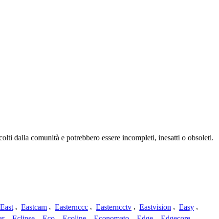
olti dalla comunità e potrebbero essere incompleti, inesatti o obsoleti.
East
,
Eastcam
,
Easternccc
,
Easterncctv
,
Eastvision
,
Easy
,
ar
,
Eclipse
,
Eco
,
Ecoline
,
Economato
,
Edge
,
Edgecore
,