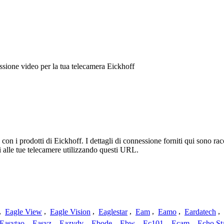
sione video per la tua telecamera Eickhoff
n i prodotti di Eickhoff. I dettagli di connessione forniti qui sono racc
 alle tue telecamere utilizzando questi URL.
,
Eagle View
,
Eagle Vision
,
Eaglestar
,
Eam
,
Eamo
,
Eardatech
,
Easytao
,
Easyz
,
Eazydv
,
Ebode
,
Ebw
,
Ec101
,
Ecam
,
Echo St