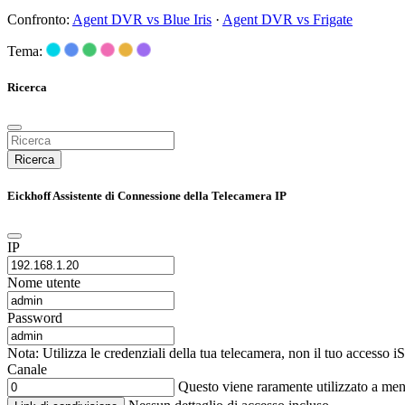
Confronto:
Agent DVR vs Blue Iris
·
Agent DVR vs Frigate
Tema:
Ricerca
Ricerca
Eickhoff Assistente di Connessione della Telecamera IP
IP
Nome utente
Password
Nota: Utilizza le credenziali della tua telecamera, non il tuo accesso 
Canale
Questo viene raramente utilizzato a me