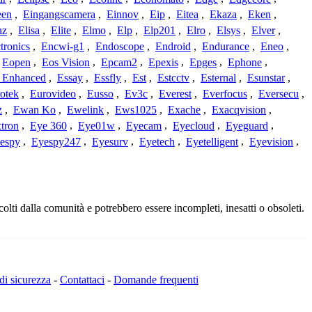
een
,
Eingangscamera
,
Einnov
,
Eip
,
Eitea
,
Ekaza
,
Eken
,
nz
,
Elisa
,
Elite
,
Elmo
,
Elp
,
Elp201
,
Elro
,
Elsys
,
Elver
,
tronics
,
Encwi-g1
,
Endoscope
,
Endroid
,
Endurance
,
Eneo
,
Eopen
,
Eos Vision
,
Epcam2
,
Epexis
,
Epges
,
Ephone
,
t Enhanced
,
Essay
,
Essfly
,
Est
,
Estcctv
,
Esternal
,
Esunstar
,
otek
,
Eurovideo
,
Eusso
,
Ev3c
,
Everest
,
Everfocus
,
Eversecu
,
z
,
Ewan Ko
,
Ewelink
,
Ews1025
,
Exache
,
Exacqvision
,
tron
,
Eye 360
,
Eye01w
,
Eyecam
,
Eyecloud
,
Eyeguard
,
espy
,
Eyespy247
,
Eyesurv
,
Eyetech
,
Eyetelligent
,
Eyevision
,
olti dalla comunità e potrebbero essere incompleti, inesatti o obsoleti.
 di sicurezza
-
Contattaci
-
Domande frequenti