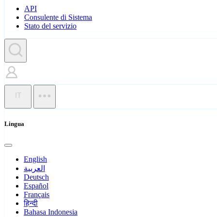
API
Consulente di Sistema
Stato del servizio
IT
Lingua
English
العربية
Deutsch
Español
Français
हिन्दी
Bahasa Indonesia