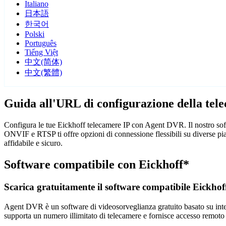
Italiano
日本語
한국어
Polski
Português
Tiếng Việt
中文(简体)
中文(繁體)
Guida all'URL di configurazione della tel
Configura le tue Eickhoff telecamere IP con Agent DVR. Il nostro soft
ONVIF e RTSP ti offre opzioni di connessione flessibili su diverse pi
affidabile e sicuro.
Software compatibile con Eickhoff*
Scarica gratuitamente il software compatibile Eickhof
Agent DVR è un software di videosorveglianza gratuito basato su intelli
supporta un numero illimitato di telecamere e fornisce accesso remoto