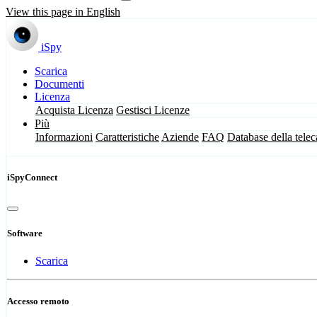
View this page in English
iSpy
Scarica
Documenti
Licenza
Acquista Licenza
Gestisci Licenze
Più
Informazioni
Caratteristiche
Aziende
FAQ
Database della tele
iSpyConnect
Software
Scarica
Accesso remoto