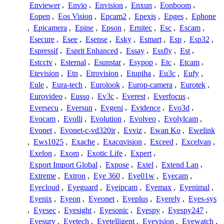
Enviewer
,
Envio
,
Envision
,
Enxun
,
Eonboom
,
Eopen
,
Eos Vision
,
Epcam2
,
Epexis
,
Epges
,
Ephone
,
Epicamera
,
Epine
,
Epson
,
Ernitec
,
Esc
,
Escam
,
Esecure
,
Esee
,
Esense
,
Esky
,
Esmart
,
Esp
,
Esp32
,
Espressif
,
Esprit Enhanced
,
Essay
,
Essfly
,
Est
,
Estcctv
,
Esternal
,
Esunstar
,
Esypop
,
Etc
,
Etcam
,
Etevision
,
Etn
,
Etrovision
,
Etupiha
,
Eu3c
,
Eufy
,
Eule
,
Eura-tech
,
Eurolook
,
Europ-camera
,
Eurotek
,
Eurovideo
,
Eusso
,
Ev3c
,
Everest
,
Everfocus
,
Eversecu
,
Eversun
,
Evgeni
,
Evidence
,
Evo3d
,
Evocam
,
Evolli
,
Evolution
,
Evolveo
,
Evolylcam
,
Evonet
,
Evonet-c-vd320ir
,
Evviz
,
Ewan Ko
,
Ewelink
,
Ews1025
,
Exache
,
Exacqvision
,
Exceed
,
Excelvan
,
Exelon
,
Exom
,
Exotic Life
,
Expert
,
Export Import Global
,
Expose
,
Extel
,
Extend Lan
,
Extreme
,
Extron
,
Eye 360
,
Eye01w
,
Eyecam
,
Eyecloud
,
Eyeguard
,
Eyeipcam
,
Eyemax
,
Eyenimal
,
Eyenix
,
Eyeon
,
Eyeonet
,
Eyeplus
,
Eyerely
,
Eyes-sys
,
Eyesec
,
Eyesight
,
Eyesonic
,
Eyespy
,
Eyespy247
,
Eyesurv
,
Eyetech
,
Eyetelligent
,
Eyevision
,
Eyewatch
,