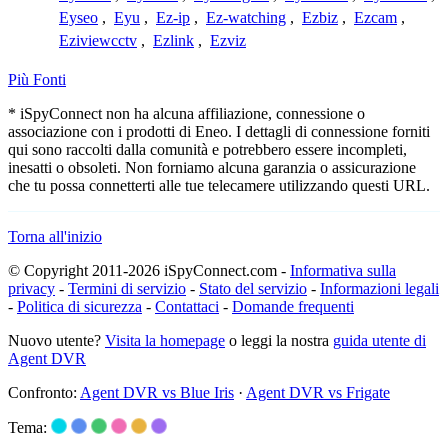
Eyseo
,
Eyu
,
Ez-ip
,
Ez-watching
,
Ezbiz
,
Ezcam
,
Eziviewcctv
,
Ezlink
,
Ezviz
Più Fonti
* iSpyConnect non ha alcuna affiliazione, connessione o
associazione con i prodotti di Eneo. I dettagli di connessione forniti
qui sono raccolti dalla comunità e potrebbero essere incompleti,
inesatti o obsoleti. Non forniamo alcuna garanzia o assicurazione
che tu possa connetterti alle tue telecamere utilizzando questi URL.
Torna all'inizio
© Copyright 2011-2026 iSpyConnect.com -
Informativa sulla
privacy
-
Termini di servizio
-
Stato del servizio
-
Informazioni legali
-
Politica di sicurezza
-
Contattaci
-
Domande frequenti
Nuovo utente?
Visita la homepage
o leggi la nostra
guida utente di
Agent DVR
Confronto:
Agent DVR vs Blue Iris
·
Agent DVR vs Frigate
Tema: