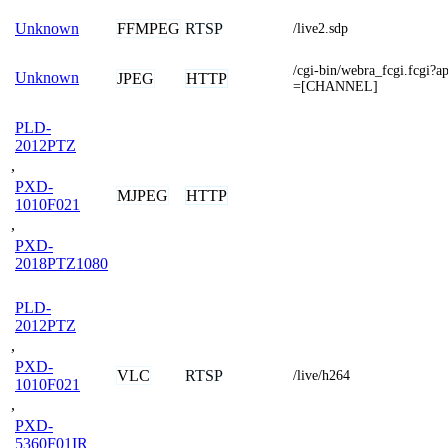
FFMPEG
RTSP
Unknown
/live2.sdp
/cgi-bin/webra_fcgi.fcgi?
Unknown
JPEG
HTTP
=[CHANNEL]
PLD-
2012PTZ
,
PXD-
MJPEG
HTTP
1010F021
,
PXD-
2018PTZ1080
PLD-
2012PTZ
,
PXD-
VLC
RTSP
/live/h264
1010F021
,
PXD-
5360F01IR