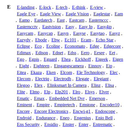
E
E-landing
,
E-lock
,
E-tech
,
E-think
,
E-view
,
Eagle Eye
,
Eagle View
,
Eagle Vision
,
Eaglestar
,
Eam
,
Eamo
,
Eardatech
,
East
,
Eastcam
,
Easternccc
,
Easterncctv
,
Eastvision
,
Easy
,
Easy Ip
,
Easy4ip
,
Easycam
,
Easycap
,
Easyn
,
Easyse
,
Easytao
,
Easyz
,
Eazydv
,
Ebode
,
Ebw
,
Ec101
,
Ecam
,
Echo Star
,
Eclipse
,
Eco
,
Ecoline
,
Economato
,
Edge
,
Edgecore
,
Edimax
,
Edison
,
Ednet
,
Edss
,
Eero
,
Eesee
,
Eet
,
Ego
,
Egpis
,
Eguard
,
Ehea
,
Eickhoff
,
Eigeek
,
Eigen
,
Eight
,
Eighteen
,
Eingangscamera
,
Einnov
,
Eip
,
Eitea
,
Ekaza
,
Eken
,
Elcom
,
Ele Technology
,
Elec
,
Elecom
,
Electriq
,
Electrodh
,
Elegate
,
Elegiant
,
Elegoo
,
Elex
,
Elinksmart Ip Camera
,
Elinz
,
Elisa
,
Elite
,
Elmo
,
Elp
,
Elp201
,
Elro
,
Elsys
,
Elver
,
Ematic
,
Emax
,
Embedded Net Dvr
,
Emerson
,
Eminent
,
Empire
,
Empiretech
,
Emstone
,
Encoder10
,
Encore
,
Encore Electronics
,
Encwi-g1
,
Endoscope
,
Endroid
,
Endurance
,
Eneo
,
Engenius
,
Enio Bell
,
Ens Security
,
Ensidio
,
Enster
,
Enter
,
Entrematic
,