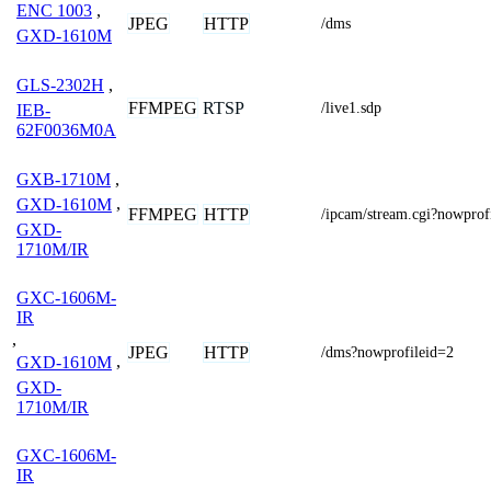
ENC 1003
,
JPEG
HTTP
/dms
GXD-1610M
GLS-2302H
,
FFMPEG
RTSP
/live1.sdp
IEB-
62F0036M0A
GXB-1710M
,
GXD-1610M
,
FFMPEG
HTTP
/ipcam/stream.cgi?nowprof
GXD-
1710M/IR
GXC-1606M-
IR
,
JPEG
HTTP
/dms?nowprofileid=2
GXD-1610M
,
GXD-
1710M/IR
GXC-1606M-
IR