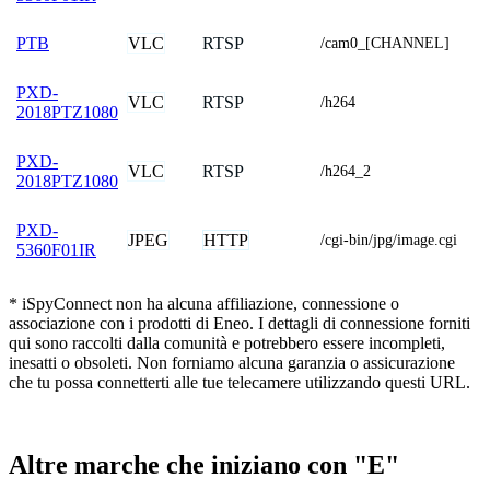
VLC
RTSP
PTB
/cam0_[CHANNEL]
PXD-
VLC
RTSP
/h264
2018PTZ1080
PXD-
VLC
RTSP
/h264_2
2018PTZ1080
PXD-
JPEG
HTTP
/cgi-bin/jpg/image.cgi
5360F01IR
* iSpyConnect non ha alcuna affiliazione, connessione o
associazione con i prodotti di Eneo. I dettagli di connessione forniti
qui sono raccolti dalla comunità e potrebbero essere incompleti,
inesatti o obsoleti. Non forniamo alcuna garanzia o assicurazione
che tu possa connetterti alle tue telecamere utilizzando questi URL.
Altre marche che iniziano con "E"