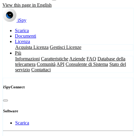
View this page in English
iSpy
Scarica
Documenti
Licenza
Acquista Licenza
Gestisci Licenze
Più
Informazioni
Caratteristiche
Aziende
FAQ
Database della
telecamera
Comunità
API
Consulente di Sistema
Stato del
servizio
Contattaci
iSpyConnect
Software
Scarica