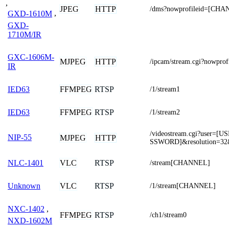
,
JPEG
HTTP
/dms?nowprofileid=[CH
GXD-1610M
,
GXD-
1710M/IR
GXC-1606M-
MJPEG
HTTP
/ipcam/stream.cgi?nowpr
IR
FFMPEG
RTSP
IED63
/1/stream1
FFMPEG
RTSP
IED63
/1/stream2
/videostream.cgi?user
NIP-55
MJPEG
HTTP
SSWORD]&resolution=32
VLC
RTSP
NLC-1401
/stream[CHANNEL]
VLC
RTSP
Unknown
/1/stream[CHANNEL]
NXC-1402
,
FFMPEG
RTSP
/ch1/stream0
NXD-1602M