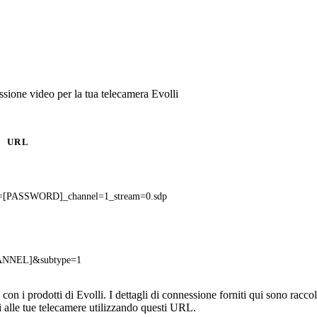
ione video per la tua telecamera Evolli
URL
=[PASSWORD]_channel=1_stream=0.sdp
HANNEL]&subtype=1
n i prodotti di Evolli. I dettagli di connessione forniti qui sono raccolt
 alle tue telecamere utilizzando questi URL.