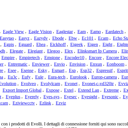
,
Eagle View
,
Eagle Vision
,
Eaglestar
,
Eam
,
Eamo
,
Eardatech
,
Easytao
,
Easyz
,
Eazydv
,
Ebode
,
Ebw
,
Ec101
,
Ecam
,
Echo St
,
Egpis
,
Eguard
,
Ehea
,
Eickhoff
,
Eigeek
,
Eigen
,
Eight
,
Eight
odh
,
Elegate
,
Elegiant
,
Elegoo
,
Elex
,
Elinksmart Ip Camera
,
Eli
,
Empire
,
Empiretech
,
Emstone
,
Encoder10
,
Encore
,
Encore Elec
er
,
Entrematic
,
Enviewer
,
Envio
,
Envision
,
Enxun
,
Eonboom
,
re
,
Esee
,
Esense
,
Esky
,
Esmart
,
Esp
,
Esp32
,
Espressif
,
Espri
ha
,
Eu3c
,
Eufy
,
Eule
,
Eura-tech
,
Eurolook
,
Europ-camera
,
Eur
Evolution
,
Evolveo
,
Evolylcam
,
Evonet
,
Evonet-c-vd320ir
,
Evvi
,
Export Import Global
,
Expose
,
Extel
,
Extend Lan
,
Extreme
,
Ex
t
,
Eyeplus
,
Eyerely
,
Eyes-sys
,
Eyesec
,
Eyesight
,
Eyesonic
,
Ey
zcam
,
Eziviewcctv
,
Ezlink
,
Ezviz
n i prodotti di Evolli. I dettagli di connessione forniti qui sono raccolt