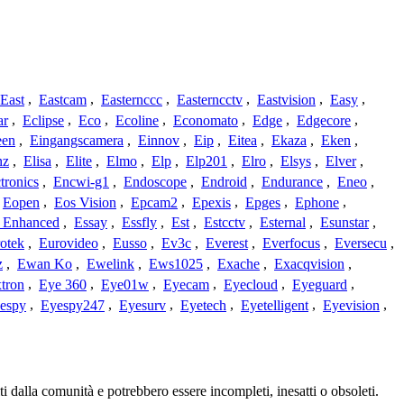
East
,
Eastcam
,
Easternccc
,
Easterncctv
,
Eastvision
,
Easy
,
ar
,
Eclipse
,
Eco
,
Ecoline
,
Economato
,
Edge
,
Edgecore
,
een
,
Eingangscamera
,
Einnov
,
Eip
,
Eitea
,
Ekaza
,
Eken
,
nz
,
Elisa
,
Elite
,
Elmo
,
Elp
,
Elp201
,
Elro
,
Elsys
,
Elver
,
tronics
,
Encwi-g1
,
Endoscope
,
Endroid
,
Endurance
,
Eneo
,
Eopen
,
Eos Vision
,
Epcam2
,
Epexis
,
Epges
,
Ephone
,
t Enhanced
,
Essay
,
Essfly
,
Est
,
Estcctv
,
Esternal
,
Esunstar
,
otek
,
Eurovideo
,
Eusso
,
Ev3c
,
Everest
,
Everfocus
,
Eversecu
,
z
,
Ewan Ko
,
Ewelink
,
Ews1025
,
Exache
,
Exacqvision
,
tron
,
Eye 360
,
Eye01w
,
Eyecam
,
Eyecloud
,
Eyeguard
,
espy
,
Eyespy247
,
Eyesurv
,
Eyetech
,
Eyetelligent
,
Eyevision
,
i dalla comunità e potrebbero essere incompleti, inesatti o obsoleti.