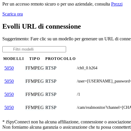
Per un accesso remoto sicuro o per uso aziendale, consulta
Prezzi
Scarica ora
Evolli URL di connessione
Suggerimento: Fare clic su un modello per generare un URL di conness
MODELLI
TIPO
PROTOCOLLO
FFMPEG
RTSP
5050
/ch0_0.h264
FFMPEG
RTSP
5050
/user=[USERNAME]_password
FFMPEG
RTSP
5050
/1
FFMPEG
RTSP
5050
/cam/realmonitor?channel=[C
* iSpyConnect non ha alcuna affiliazione, connessione o associazione co
Non forniamo alcuna garanzia o assicurazione che tu possa connetterti