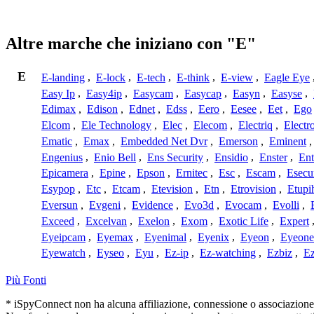
Altre marche che iniziano con "E"
E
E-landing
,
E-lock
,
E-tech
,
E-think
,
E-view
,
Eagle Eye
Easy Ip
,
Easy4ip
,
Easycam
,
Easycap
,
Easyn
,
Easyse
,
Edimax
,
Edison
,
Ednet
,
Edss
,
Eero
,
Eesee
,
Eet
,
Ego
Elcom
,
Ele Technology
,
Elec
,
Elecom
,
Electriq
,
Electr
Ematic
,
Emax
,
Embedded Net Dvr
,
Emerson
,
Eminent
Engenius
,
Enio Bell
,
Ens Security
,
Ensidio
,
Enster
,
Ent
Epicamera
,
Epine
,
Epson
,
Ernitec
,
Esc
,
Escam
,
Esecu
Esypop
,
Etc
,
Etcam
,
Etevision
,
Etn
,
Etrovision
,
Etupi
Eversun
,
Evgeni
,
Evidence
,
Evo3d
,
Evocam
,
Evolli
,
Exceed
,
Excelvan
,
Exelon
,
Exom
,
Exotic Life
,
Expert
Eyeipcam
,
Eyemax
,
Eyenimal
,
Eyenix
,
Eyeon
,
Eyeone
Eyewatch
,
Eyseo
,
Eyu
,
Ez-ip
,
Ez-watching
,
Ezbiz
,
E
Più Fonti
* iSpyConnect non ha alcuna affiliazione, connessione o associazione co