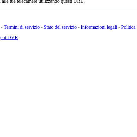
 alle tue telecamere utilizzando questi URL.
-
Termini di servizio
-
Stato del servizio
-
Informazioni legali
-
Politica
Agent DVR