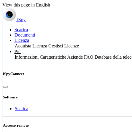
View this page in English
iSpy
Scarica
Documenti
Licenza
Acquista Licenza
Gestisci Licenze
Più
Informazioni
Caratteristiche
Aziende
FAQ
Database della tele
iSpyConnect
Software
Scarica
Accesso remoto