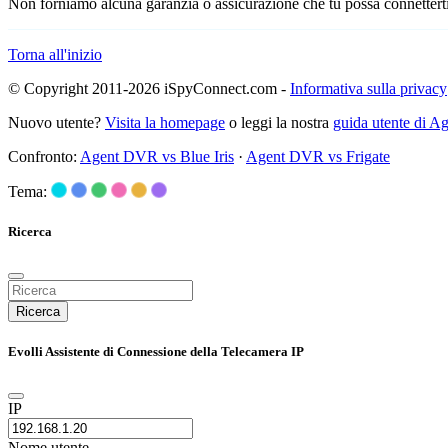
Non forniamo alcuna garanzia o assicurazione che tu possa connetterti
Torna all'inizio
© Copyright 2011-2026 iSpyConnect.com -
Informativa sulla privacy
Nuovo utente?
Visita la homepage
o leggi la nostra
guida utente di 
Confronto:
Agent DVR vs Blue Iris
·
Agent DVR vs Frigate
Tema:
Ricerca
Ricerca
Evolli Assistente di Connessione della Telecamera IP
IP
Nome utente