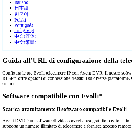
Italiano
日本語
한국어
Polski
Português
Tiếng Việt
中文(简体)
中文(繁體)
Guida all'URL di configurazione della tel
Configura le tue Evolli telecamere IP con Agent DVR. Il nostro softwa
RTSP ti offre opzioni di connessione flessibili su diverse piattaforme
sicuro.
Software compatibile con Evolli*
Scarica gratuitamente il software compatibile Evolli
Agent DVR è un software di videosorveglianza gratuito basato su intelli
supporta un numero illimitato di telecamere e fornisce accesso remoto