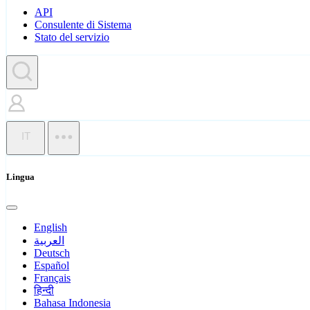
API
Consulente di Sistema
Stato del servizio
IT
Lingua
English
العربية
Deutsch
Español
Français
हिन्दी
Bahasa Indonesia