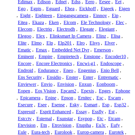
Edimax
,
Edison
,
Ednet
,
Edss
,
Eero
,
Eesee
,
Eet
,
Ego
,
Egpis
,
Eguard
,
Ehea
,
Eickhoff
,
Eigeek
,
Eigen
,
Eight
,
Eighteen
,
Eingangscamera
,
Einnov
,
Eip
,
Eitea
,
Ekaza
,
Eken
,
Elcom
,
Ele Technology
,
Elec
,
Elecom
,
Electriq
,
Electrodh
,
Elegate
,
Elegiant
,
Elegoo
,
Elex
,
Elinksmart Ip Camera
,
Elinz
,
Elisa
,
Elite
,
Elmo
,
Elp
,
Elp201
,
Elro
,
Elsys
,
Elver
,
Ematic
,
Emax
,
Embedded Net Dvr
,
Emerson
,
Eminent
,
Empire
,
Empiretech
,
Emstone
,
Encoder10
,
Encore
,
Encore Electronics
,
Encwi-g1
,
Endoscope
,
Endroid
,
Endurance
,
Eneo
,
Engenius
,
Enio Bell
,
Ens Security
,
Ensidio
,
Enster
,
Enter
,
Entrematic
,
Enviewer
,
Envio
,
Envision
,
Enxun
,
Eonboom
,
Eopen
,
Eos Vision
,
Epcam2
,
Epexis
,
Epges
,
Ephone
,
Epicamera
,
Epine
,
Epson
,
Ernitec
,
Esc
,
Escam
,
Esecure
,
Esee
,
Esense
,
Esky
,
Esmart
,
Esp
,
Esp32
,
Espressif
,
Esprit Enhanced
,
Essay
,
Essfly
,
Est
,
Estcctv
,
Esternal
,
Esunstar
,
Esypop
,
Etc
,
Etcam
,
Etevision
,
Etn
,
Etrovision
,
Etupiha
,
Eu3c
,
Eufy
,
Eule
,
Eura-tech
,
Eurolook
,
Europ-camera
,
Eurotek
,