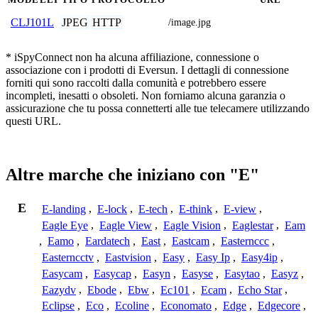
JPEG
HTTP
CLJ101L
/image.jpg
* iSpyConnect non ha alcuna affiliazione, connessione o
associazione con i prodotti di Eversun. I dettagli di connessione
forniti qui sono raccolti dalla comunità e potrebbero essere
incompleti, inesatti o obsoleti. Non forniamo alcuna garanzia o
assicurazione che tu possa connetterti alle tue telecamere utilizzando
questi URL.
Altre marche che iniziano con "E"
E
E-landing
,
E-lock
,
E-tech
,
E-think
,
E-view
,
Eagle Eye
,
Eagle View
,
Eagle Vision
,
Eaglestar
,
Eam
,
Eamo
,
Eardatech
,
East
,
Eastcam
,
Easternccc
,
Easterncctv
,
Eastvision
,
Easy
,
Easy Ip
,
Easy4ip
,
Easycam
,
Easycap
,
Easyn
,
Easyse
,
Easytao
,
Easyz
,
Eazydv
,
Ebode
,
Ebw
,
Ec101
,
Ecam
,
Echo Star
,
Eclipse
,
Eco
,
Ecoline
,
Economato
,
Edge
,
Edgecore
,