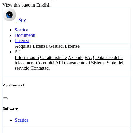
View this page in English
iSpy
Scarica
Documenti
Licenza
Acquista Licenza
Gestisci Licenze
Più
Informazioni
Caratteristiche
Aziende
FAQ
Database della
telecamera
Comunità
API
Consulente di Sistema
Stato del
servizio
Contattaci
iSpyConnect
Software
Scarica