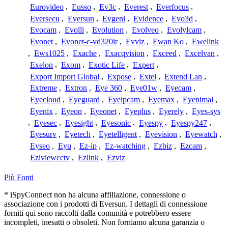
Eurovideo
,
Eusso
,
Ev3c
,
Everest
,
Everfocus
,
Eversecu
,
Eversun
,
Evgeni
,
Evidence
,
Evo3d
,
Evocam
,
Evolli
,
Evolution
,
Evolveo
,
Evolylcam
,
Evonet
,
Evonet-c-vd320ir
,
Evviz
,
Ewan Ko
,
Ewelink
,
Ews1025
,
Exache
,
Exacqvision
,
Exceed
,
Excelvan
,
Exelon
,
Exom
,
Exotic Life
,
Expert
,
Export Import Global
,
Expose
,
Extel
,
Extend Lan
,
Extreme
,
Extron
,
Eye 360
,
Eye01w
,
Eyecam
,
Eyecloud
,
Eyeguard
,
Eyeipcam
,
Eyemax
,
Eyenimal
,
Eyenix
,
Eyeon
,
Eyeonet
,
Eyeplus
,
Eyerely
,
Eyes-sys
,
Eyesec
,
Eyesight
,
Eyesonic
,
Eyespy
,
Eyespy247
,
Eyesurv
,
Eyetech
,
Eyetelligent
,
Eyevision
,
Eyewatch
,
Eyseo
,
Eyu
,
Ez-ip
,
Ez-watching
,
Ezbiz
,
Ezcam
,
Eziviewcctv
,
Ezlink
,
Ezviz
Più Fonti
* iSpyConnect non ha alcuna affiliazione, connessione o
associazione con i prodotti di Eversun. I dettagli di connessione
forniti qui sono raccolti dalla comunità e potrebbero essere
incompleti, inesatti o obsoleti. Non forniamo alcuna garanzia o