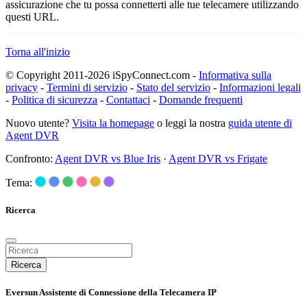
assicurazione che tu possa connetterti alle tue telecamere utilizzando
questi URL.
Torna all'inizio
© Copyright 2011-2026 iSpyConnect.com -
Informativa sulla
privacy
-
Termini di servizio
-
Stato del servizio
-
Informazioni legali
-
Politica di sicurezza
-
Contattaci
-
Domande frequenti
Nuovo utente?
Visita la homepage
o leggi la nostra
guida utente di
Agent DVR
Confronto:
Agent DVR vs Blue Iris
·
Agent DVR vs Frigate
Tema:
Ricerca
Ricerca
Eversun Assistente di Connessione della Telecamera IP