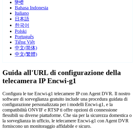
हिन्दी
Bahasa Indonesia
Italiano
日本語
한국어
Polski
Português
Tiếng Việt
中文(简体)
中文(繁體)
Guida all'URL di configurazione della
telecamera IP Encwi-g1
Configura le tue Encwi-g1 telecamere IP con Agent DVR. Il nostro
software di sorveglianza gratuito include una procedura guidata di
configurazione personalizzata per i modelli Encwi-g1, e la
compatibilità ONVIF e RTSP ti offre opzioni di connessione
flessibili su diverse piattaforme. Che sia per la sicurezza domestica o
la sorveglianza in ufficio, le telecamere Encwi-g1 con Agent DVR
forniscono un monitoraggio affidabile e sicuro.