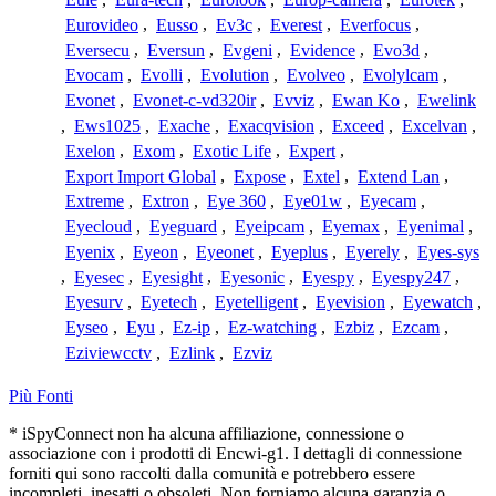
Eurovideo
,
Eusso
,
Ev3c
,
Everest
,
Everfocus
,
Eversecu
,
Eversun
,
Evgeni
,
Evidence
,
Evo3d
,
Evocam
,
Evolli
,
Evolution
,
Evolveo
,
Evolylcam
,
Evonet
,
Evonet-c-vd320ir
,
Evviz
,
Ewan Ko
,
Ewelink
,
Ews1025
,
Exache
,
Exacqvision
,
Exceed
,
Excelvan
,
Exelon
,
Exom
,
Exotic Life
,
Expert
,
Export Import Global
,
Expose
,
Extel
,
Extend Lan
,
Extreme
,
Extron
,
Eye 360
,
Eye01w
,
Eyecam
,
Eyecloud
,
Eyeguard
,
Eyeipcam
,
Eyemax
,
Eyenimal
,
Eyenix
,
Eyeon
,
Eyeonet
,
Eyeplus
,
Eyerely
,
Eyes-sys
,
Eyesec
,
Eyesight
,
Eyesonic
,
Eyespy
,
Eyespy247
,
Eyesurv
,
Eyetech
,
Eyetelligent
,
Eyevision
,
Eyewatch
,
Eyseo
,
Eyu
,
Ez-ip
,
Ez-watching
,
Ezbiz
,
Ezcam
,
Eziviewcctv
,
Ezlink
,
Ezviz
Più Fonti
* iSpyConnect non ha alcuna affiliazione, connessione o
associazione con i prodotti di Encwi-g1. I dettagli di connessione
forniti qui sono raccolti dalla comunità e potrebbero essere
incompleti, inesatti o obsoleti. Non forniamo alcuna garanzia o