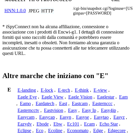
/cgi-bin/snapshot.cgi?loginuse
HNN:1.0.0
JPEG
HTTP
ginpas=[PASSWORD]
* iSpyConnect non ha alcuna affiliazione, connessione o
associazione con i prodotti di Encwi-g1. I dettagli di connessione
forniti qui sono raccolti dalla comunità e potrebbero essere
incompleti, inesatti o obsoleti. Non forniamo alcuna garanzia o
assicurazione che tu possa connetterti alle tue telecamere utilizzando
questi URL.
Altre marche che iniziano con "E"
E
E-landing
,
E-lock
,
E-tech
,
E-think
,
E-view
,
Eagle Eye
,
Eagle View
,
Eagle Vision
,
Eaglestar
,
Eam
,
Eamo
,
Eardatech
,
East
,
Eastcam
,
Easternccc
,
Easterncctv
,
Eastvision
,
Easy
,
Easy Ip
,
Easy4ip
,
Easycam
,
Easycap
,
Easyn
,
Easyse
,
Easytao
,
Easyz
,
Eazydv
,
Ebode
,
Ebw
,
Ec101
,
Ecam
,
Echo Star
,
Eclipse
,
Eco
,
Ecoline
,
Economato
,
Edge
,
Edgecore
,