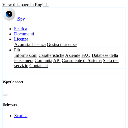
View this page in English
iSpy
Scarica
Documenti
Licenza
Acquista Licenza
Gestisci Licenze
Più
Informazioni
Caratteristiche
Aziende
FAQ
Database della
telecamera
Comunità
API
Consulente di Sistema
Stato del
servizio
Contattaci
iSpyConnect
Software
Scarica