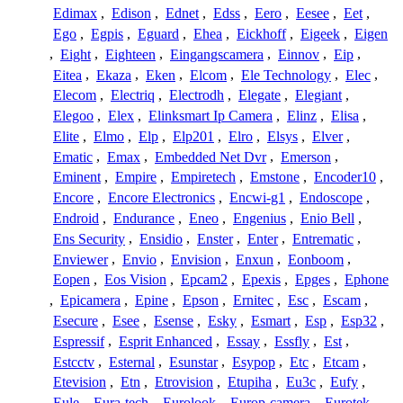
Edimax
,
Edison
,
Ednet
,
Edss
,
Eero
,
Eesee
,
Eet
,
Ego
,
Egpis
,
Eguard
,
Ehea
,
Eickhoff
,
Eigeek
,
Eigen
,
Eight
,
Eighteen
,
Eingangscamera
,
Einnov
,
Eip
,
Eitea
,
Ekaza
,
Eken
,
Elcom
,
Ele Technology
,
Elec
,
Elecom
,
Electriq
,
Electrodh
,
Elegate
,
Elegiant
,
Elegoo
,
Elex
,
Elinksmart Ip Camera
,
Elinz
,
Elisa
,
Elite
,
Elmo
,
Elp
,
Elp201
,
Elro
,
Elsys
,
Elver
,
Ematic
,
Emax
,
Embedded Net Dvr
,
Emerson
,
Eminent
,
Empire
,
Empiretech
,
Emstone
,
Encoder10
,
Encore
,
Encore Electronics
,
Encwi-g1
,
Endoscope
,
Endroid
,
Endurance
,
Eneo
,
Engenius
,
Enio Bell
,
Ens Security
,
Ensidio
,
Enster
,
Enter
,
Entrematic
,
Enviewer
,
Envio
,
Envision
,
Enxun
,
Eonboom
,
Eopen
,
Eos Vision
,
Epcam2
,
Epexis
,
Epges
,
Ephone
,
Epicamera
,
Epine
,
Epson
,
Ernitec
,
Esc
,
Escam
,
Esecure
,
Esee
,
Esense
,
Esky
,
Esmart
,
Esp
,
Esp32
,
Espressif
,
Esprit Enhanced
,
Essay
,
Essfly
,
Est
,
Estcctv
,
Esternal
,
Esunstar
,
Esypop
,
Etc
,
Etcam
,
Etevision
,
Etn
,
Etrovision
,
Etupiha
,
Eu3c
,
Eufy
,
Eule
,
Eura-tech
,
Eurolook
,
Europ-camera
,
Eurotek
,