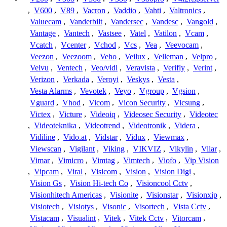
,
V600
,
V89
,
Vacron
,
Vaddio
,
Vahti
,
Valtronics
,
Valuecam
,
Vanderbilt
,
Vandersec
,
Vandesc
,
Vangold
,
Vantage
,
Vantech
,
Vastsee
,
Vatel
,
Vatilon
,
Vcam
,
Vcatch
,
Vcenter
,
Vchod
,
Vcs
,
Vea
,
Veevocam
,
Veezon
,
Veezoom
,
Veho
,
Veilux
,
Velleman
,
Velpro
,
Velvu
,
Ventech
,
Veo/vidi
,
Veravista
,
Verifly
,
Verint
,
Verizon
,
Verkada
,
Veroyi
,
Veskys
,
Vesta
,
Vesta Alarms
,
Vevotek
,
Veyo
,
Vgroup
,
Vgsion
,
Vguard
,
Vhod
,
Vicom
,
Vicon Security
,
Vicsung
,
Victex
,
Victure
,
Videoiq
,
Videosec Security
,
Videotec
,
Videoteknika
,
Videotrend
,
Videotronik
,
Videra
,
Vidiline
,
Vido.at
,
Vidstar
,
Vidux
,
Viewmax
,
Viewscan
,
Vigilant
,
Viking
,
VIKVIZ
,
Vikylin
,
Vilar
,
Vimar
,
Vimicro
,
Vimtag
,
Vimtech
,
Viofo
,
Vip Vision
,
Vipcam
,
Viral
,
Visicom
,
Vision
,
Vision Digi
,
Vision Gs
,
Vision Hi-tech Co
,
Visioncool Cctv
,
Visionhitech Americas
,
Visionite
,
Visionstar
,
Visionxip
,
Visiotech
,
Visiotys
,
Visonic
,
Visortech
,
Vista Cctv
,
Vistacam
,
Visualint
,
Vitek
,
Vitek Cctv
,
Vitorcam
,