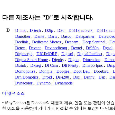
다른 제조사는 "D"로 시작합니다.
D
D-link
,
D-tech
,
D2ip
,
D3d
,
D5118-acfsvt7
,
D5118-acn
Danother
,
Dante
,
Darts
,
Dasco
,
Datapartner
,
Datavide
Declink
,
Dedicated Micros
,
Deecam
,
Deep Sentinel
,
De
Detec
,
Devant
,
Deviceclientq
,
Dextel
,
Df960p
,
Dgsol
Digimerge
,
DIGIMORE
,
Digisol
,
Digital Intellect
,
Digit
Digma Smart Home
,
Dignity
,
Digoo
,
Dimension
,
Dimo
Dizink
,
Dkseg
,
Dl Cam
,
Dlt Plenty
,
Dm365 Ipnc
,
Dm
Domogonza
,
Dongjia
,
Doogee
,
Door Bell
,
Doorbird
,
D
Drh Domotics
,
Droid
,
Ds-i200
,
Dsc
,
Dsnny
,
Dsp
,
Ds
Dynacolor
,
Dynamo
,
Dynamode
더 많은 소스
* iSpyConnect은 Diopoint의 제품과 제휴, 연결 또
한 URL을 사용하여 카메라에 연결할 수 있다는 보장이나 담보