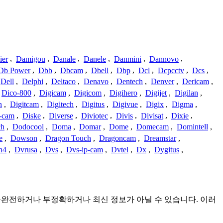
ier
,
Damigou
,
Danale
,
Danele
,
Danmini
,
Dannovo
,
Db Power
,
Dbb
,
Dbcam
,
Dbell
,
Dbp
,
Dcl
,
Dcpcctv
,
Dcs
,
Dell
,
Delphi
,
Deltaco
,
Denavo
,
Dentech
,
Denver
,
Dericam
,
Dico-800
,
Digicam
,
Digicom
,
Digihero
,
Digijet
,
Digilan
,
n
,
Digitcam
,
Digitech
,
Digitus
,
Digivue
,
Digix
,
Digma
,
-cam
,
Diske
,
Diverse
,
Diviotec
,
Divis
,
Divisat
,
Dixie
,
ch
,
Dodocool
,
Doma
,
Domar
,
Dome
,
Domecam
,
Domintell
,
e
,
Dowson
,
Dragon Touch
,
Dragoncam
,
Dreamstar
,
n4
,
Dvrusa
,
Dvs
,
Dvs-ip-cam
,
Dvtel
,
Dx
,
Dygitus
,
것이며 불완전하거나 부정확하거나 최신 정보가 아닐 수 있습니다. 이러