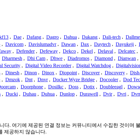
kf13
,
Dae
,
Dafang
,
Dagro
,
Dahua
,
Dakang
,
Dali-tech
,
Dallme
o
,
Davicom
,
Davislumadvr
,
Dawan
,
Dax
,
Daytech
,
Dayukeji
,
faway
,
Defender
,
Defeway
,
Dekco
,
Dekel
,
Delaval
,
Delcatec
,
,
Dharmesh
,
Dhi Cam
,
Dhwe
,
Diadromos
,
Diamond
,
Dianwan
,
al Security
,
Digital Video Recorder
,
Digital Watchdog
,
Digitalvisio
s
,
Dinesh
,
Dinon
,
Dinox
,
Diopoint
,
Discover
,
Discovery
,
Dish
p
,
Dmzok
,
Dnt
,
Dnvr
,
Docker Wyze Bridge
,
Docooler
,
Dod Te
oorcam
,
Doorphone
,
Dosilkc
,
Doss
,
Dotix
,
Doubleeagl
,
Dows
s
,
Ducki
,
Duhau
,
Duhua
,
Dunlop
,
Durawell
,
Dvir
,
Dvri
,
Dvr
는 관련이 없습니다. 여기에 제공된 연결 정보는 커뮤니티에서 수집한 
를 제공하지 않습니다.