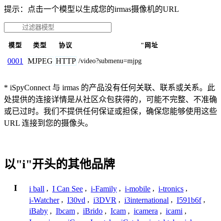
提示：点击一个模型以生成您的irmas摄像机的URL
模型
类型
协议
"网址
MJPEG
HTTP
0001
/video?submenu=mjpg
* iSpyConnect 与 irmas 的产品没有任何关联、联系或关系。此
处提供的连接详情是从社区众包获得的，可能不完整、不准确
或已过时。我们不提供任何保证或担保，确保您能够使用这些
URL 连接到您的摄像头。
以"i"开头的其他品牌
I
i ball
,
I Can See
,
i-Family
,
i-mobile
,
i-tronics
,
i-Watcher
,
I30vd
,
i3DVR
,
i3international
,
I591b6f
,
iBaby
,
Ibcam
,
iBrido
,
Icam
,
icamera
,
icami
,