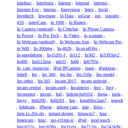
Intellsec
,
Interlogix
,
Interna
,
Internal
,
internec
,
Internet Eye
,
Interno
,
Intervision
,
Intex
,
Invid
,
Invidtech
,
Inwerang
,
Io Data
,
ioGear
,
ion
,
ionodes
,
iOS
,
ioteoCam
,
ip 1000
,
Ip Buiten
,
Ip Camera (android)
,
Ip Chitchat
,
Ip Phone Camera
,
Ip Power
,
Ip Pro Tech
,
Ip Video
,
ip wamato
,
Ip Webcam (android)
,
Ip Webcam App
,
Ip Webcam Pro
,
ip Wifi
,
Ip-300ptw
,
Ip-402b
,
Ip-m-p836v
,
Ip-speeddome
,
Ip-t5201-f
,
Ip112
,
Ip302
,
Ip3393pv2
,
Ip400
,
Ip4112poe
,
ip633
,
Ip66
,
Ip6795p
,
Ip_cam_inspector
,
iPad IPCamera
,
ipam
,
iParkings
,
Ipbell
,
Ipc
,
ipc 360
,
Ipc-bo
,
Ipc-f10p
,
Ipc-model
,
Ipc-other
,
Ipc365
,
Ipcam 2015
,
ipcam android
,
ipcam central
,
ipcam-oprit
,
Ipcameros
,
Ipcc
,
Ipce
,
Ipcmontor
,
ipcom
,
Ipd
,
Ipdom-hz0102
,
Ipega
,
ipela
,
Ipeye
,
Ipfd200
,
Ipfd201
,
Ipg
,
Ipgah9oc2am7
,
ipgeek
,
Iphdcam
,
iPhone
,
iphone cam
,
ipip
,
Ipixo
,
Ipm-1z-20x-dn
,
ipmart-design
,
Ipnawin7
,
Ipnc
,
Ipnetcam
,
Ipnz
,
ipo-vf1mp-ir
,
iPod
,
ipod touch
,
Ipq1652x
,
Ipq1658x
,
Ipr31esx
,
Ipr712m
,
Ipr7424/8e
,