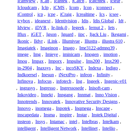
Icamview
,
iCan
,
Icantek
,
iCatch
,
icatchtek
,
iclear
,
Icloudcam
,
Iclp
,
iCMS
,
Icom
,
Icon
,
iconnect
,
iControl
,
icp
,
icpe
,
iCraig
,
Icrealtime
,
Ics
,
icsee
,
icybox
,
ideanext
,
Identivision
,
Idis
,
Idis Global
,
Idt
,
Idview
,
iDVR
,
Ie-link-0
,
Iegeek
,
Iernut 2
,
Iets
,
Iflux
,
iGET
,
Igson
,
Iguard
,
iipc
,
Ijack Liu
,
Ikegami
,
Ikonic
,
Ildvr
,
iLink
,
Illumivue
,
Illustra
,
illustra 610
,
Imagiatek
,
Imaginon
,
Imago
,
Ime3122-admnq39
,
imege
,
Img
,
Imieye
,
iminicam
,
Imogen
,
imotion
,
Imou
,
Impax
,
Imporx
,
Impulse
,
Ims200
,
Imx290
,
in-2904
,
Inaxsys
,
Inc
,
incoSKY
,
Indexa
,
Indigo
,
Indkoersel
,
Inesun
,
iNextPro
,
infeon
,
Infinity
,
Infinova
,
Infocus
,
infotech
,
Ing
,
Ingeek
,
Ingenic-v01
,
ingrasys
,
Ingresso
,
Ingressosede
,
Inisoft-cam
,
Inkovideo
,
Innekt
,
Inngang
,
Innmat
,
Inno Vision
,
Innotrends
,
Innovatek
,
Innovative Security Designs
,
Innovo
,
inomega
,
Inpotek
,
Inqmega
,
Inscape
,
inscapedata
,
Insma
,
inspire
,
Instar
,
Instek Digital
,
insteon
,
Insys
,
Intamac
,
intel
,
Intelbras
,
Intelkam
,
intelligent
,
Intelligent Network
,
Intellinet
,
Intellio
,