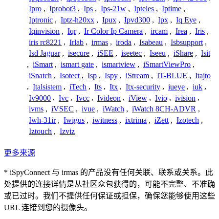
Ipro
,
Iprobot3
,
Ips
,
Ips-21w
,
Ipteles
,
Iptime
,
Iptronic
,
Iptz-h20xx
,
Ipux
,
Ipvd300
,
Ipx
,
Iq Eye
,
Iqinvision
,
Iqr
,
Ir Color Ip Camera
,
ircam
,
Irea
,
Iris
,
iris rc8221
,
Irlab
,
irmas
,
iroda
,
Isabeau
,
Isbsupport
,
Isd Jaguar
,
isecure
,
iSEE
,
iseetec
,
Iseeu
,
iShare
,
Isit
,
iSmart
,
ismart gate
,
ismartview
,
iSmartViewPro
,
iSnatch
,
Isotect
,
Isp
,
Ispy
,
iStream
,
IT-BLUE
,
Itajto
,
Italsistem
,
iTech
,
Its
,
Itx
,
Itx-security
,
iueye
,
iuk
,
Iv9000
,
Ivc
,
Ivcc
,
Ivideon
,
iView
,
Ivio
,
ivision
,
ivms
,
iVSEC
,
ivue
,
iWatch
,
iWatch 8CH-ADVR
,
Iwh-31ir
,
Iwigus
,
iwitness
,
ixtrima
,
iZett
,
Izotech
,
Iztouch
,
Izviz
更多来源
* iSpyConnect 与 irmas 的产品没有任何关联、联系或关系。此
处提供的连接详情是从社区众包获得的，可能不完整、不准确
或已过时。我们不提供任何保证或担保，确保您能够使用这些
URL 连接到您的摄像头。