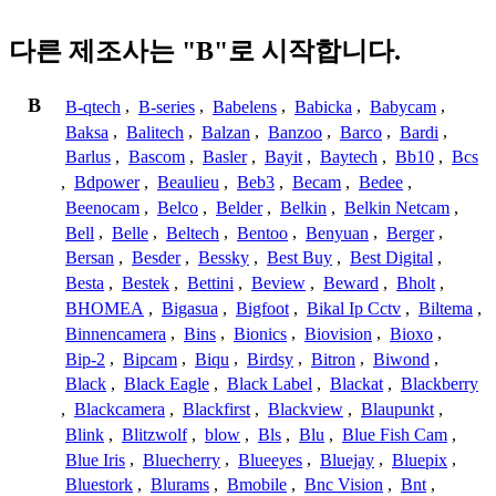
다른 제조사는 "B"로 시작합니다.
B
B-qtech
,
B-series
,
Babelens
,
Babicka
,
Babycam
,
Baksa
,
Balitech
,
Balzan
,
Banzoo
,
Barco
,
Bardi
,
Barlus
,
Bascom
,
Basler
,
Bayit
,
Baytech
,
Bb10
,
Bcs
,
Bdpower
,
Beaulieu
,
Beb3
,
Becam
,
Bedee
,
Beenocam
,
Belco
,
Belder
,
Belkin
,
Belkin Netcam
,
Bell
,
Belle
,
Beltech
,
Bentoo
,
Benyuan
,
Berger
,
Bersan
,
Besder
,
Bessky
,
Best Buy
,
Best Digital
,
Besta
,
Bestek
,
Bettini
,
Beview
,
Beward
,
Bholt
,
BHOMEA
,
Bigasua
,
Bigfoot
,
Bikal Ip Cctv
,
Biltema
,
Binnencamera
,
Bins
,
Bionics
,
Biovision
,
Bioxo
,
Bip-2
,
Bipcam
,
Biqu
,
Birdsy
,
Bitron
,
Biwond
,
Black
,
Black Eagle
,
Black Label
,
Blackat
,
Blackberry
,
Blackcamera
,
Blackfirst
,
Blackview
,
Blaupunkt
,
Blink
,
Blitzwolf
,
blow
,
Bls
,
Blu
,
Blue Fish Cam
,
Blue Iris
,
Bluecherry
,
Blueeyes
,
Bluejay
,
Bluepix
,
Bluestork
,
Blurams
,
Bmobile
,
Bnc Vision
,
Bnt
,