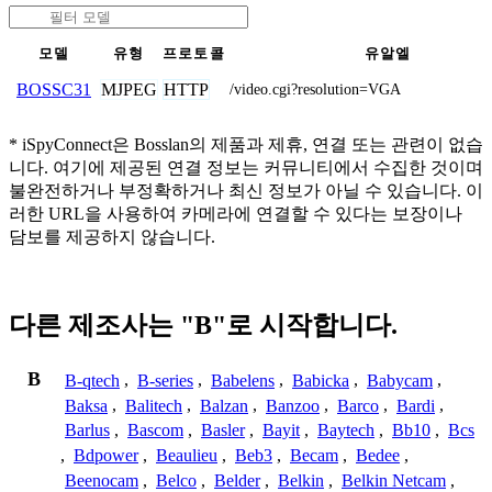
모델
유형
프로토콜
유알엘
MJPEG
HTTP
BOSSC31
/video.cgi?resolution=VGA
* iSpyConnect은 Bosslan의 제품과 제휴, 연결 또는 관련이 없습
니다. 여기에 제공된 연결 정보는 커뮤니티에서 수집한 것이며
불완전하거나 부정확하거나 최신 정보가 아닐 수 있습니다. 이
러한 URL을 사용하여 카메라에 연결할 수 있다는 보장이나
담보를 제공하지 않습니다.
다른 제조사는 "B"로 시작합니다.
B
B-qtech
,
B-series
,
Babelens
,
Babicka
,
Babycam
,
Baksa
,
Balitech
,
Balzan
,
Banzoo
,
Barco
,
Bardi
,
Barlus
,
Bascom
,
Basler
,
Bayit
,
Baytech
,
Bb10
,
Bcs
,
Bdpower
,
Beaulieu
,
Beb3
,
Becam
,
Bedee
,
Beenocam
,
Belco
,
Belder
,
Belkin
,
Belkin Netcam
,