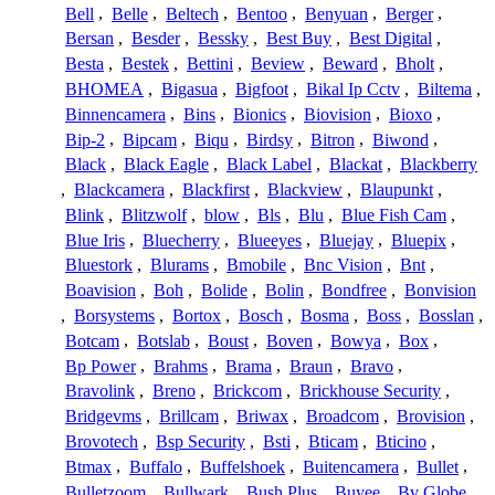
Bell
,
Belle
,
Beltech
,
Bentoo
,
Benyuan
,
Berger
,
Bersan
,
Besder
,
Bessky
,
Best Buy
,
Best Digital
,
Besta
,
Bestek
,
Bettini
,
Beview
,
Beward
,
Bholt
,
BHOMEA
,
Bigasua
,
Bigfoot
,
Bikal Ip Cctv
,
Biltema
,
Binnencamera
,
Bins
,
Bionics
,
Biovision
,
Bioxo
,
Bip-2
,
Bipcam
,
Biqu
,
Birdsy
,
Bitron
,
Biwond
,
Black
,
Black Eagle
,
Black Label
,
Blackat
,
Blackberry
,
Blackcamera
,
Blackfirst
,
Blackview
,
Blaupunkt
,
Blink
,
Blitzwolf
,
blow
,
Bls
,
Blu
,
Blue Fish Cam
,
Blue Iris
,
Bluecherry
,
Blueeyes
,
Bluejay
,
Bluepix
,
Bluestork
,
Blurams
,
Bmobile
,
Bnc Vision
,
Bnt
,
Boavision
,
Boh
,
Bolide
,
Bolin
,
Bondfree
,
Bonvision
,
Borsystems
,
Bortox
,
Bosch
,
Bosma
,
Boss
,
Bosslan
,
Botcam
,
Botslab
,
Boust
,
Boven
,
Bowya
,
Box
,
Bp Power
,
Brahms
,
Brama
,
Braun
,
Bravo
,
Bravolink
,
Breno
,
Brickcom
,
Brickhouse Security
,
Bridgevms
,
Brillcam
,
Briwax
,
Broadcom
,
Brovision
,
Brovotech
,
Bsp Security
,
Bsti
,
Bticam
,
Bticino
,
Btmax
,
Buffalo
,
Buffelshoek
,
Buitencamera
,
Bullet
,
Bulletzoom
,
Bullwark
,
Bush Plus
,
Buyee
,
Bv Globe
,