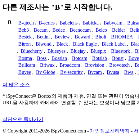
다른 제조사는 "B"로 시작합니다.
B
B-qtech
,
B-series
,
Babelens
,
Babicka
,
Babycam
,
Baks
Beb3
,
Becam
,
Bedee
,
Beenocam
,
Belco
,
Belder
,
Belk
Bestek
,
Bettini
,
Beview
,
Beward
,
Bholt
,
BHOMEA
,
Bitron
,
Biwond
,
Black
,
Black Eagle
,
Black Label
,
Bla
,
Bluecherry
,
Blueeyes
,
Bluejay
,
Bluepix
,
Bluestork
,
B
Bosma
,
Boss
,
Bosslan
,
Botcam
,
Botslab
,
Boust
,
Bove
Brillcam
,
Briwax
,
Broadcom
,
Brovision
,
Brovotech
,
Bs
Buyee
,
Bv Globe
,
Bv-security
,
Bvcam
,
Bvusa
,
Bwa
,
더 많은 소스
* iSpyConnect은 Bortox의 제품과 제휴, 연결 또는 
URL을 사용하여 카메라에 연결할 수 있다는 보장이나 담보를 
상단으로 돌아가기
© Copyright 2011-2026 iSpyConnect.com -
개인정보처리방침
-
서