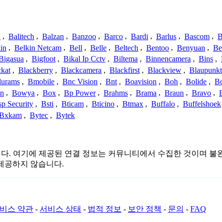
a
,
Balitech
,
Balzan
,
Banzoo
,
Barco
,
Bardi
,
Barlus
,
Bascom
,
B
in
,
Belkin Netcam
,
Bell
,
Belle
,
Beltech
,
Bentoo
,
Benyuan
,
Be
Bigasua
,
Bigfoot
,
Bikal Ip Cctv
,
Biltema
,
Binnencamera
,
Bins
,
ckat
,
Blackberry
,
Blackcamera
,
Blackfirst
,
Blackview
,
Blaupunkt
lurams
,
Bmobile
,
Bnc Vision
,
Bnt
,
Boavision
,
Boh
,
Bolide
,
Bo
n
,
Bowya
,
Box
,
Bp Power
,
Brahms
,
Brama
,
Braun
,
Bravo
,
p Security
,
Bsti
,
Bticam
,
Bticino
,
Btmax
,
Buffalo
,
Buffelshoek
Bxkam
,
Bytec
,
Bytek
관련이 없습니다. 여기에 제공된 연결 정보는 커뮤니티에서 수집한 것이
제공하지 않습니다.
비스 약관
-
서비스 상태
-
법적 정보
-
보안 정책
-
문의
-
FAQ