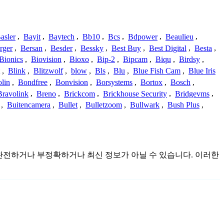
asler
,
Bayit
,
Baytech
,
Bb10
,
Bcs
,
Bdpower
,
Beaulieu
,
rger
,
Bersan
,
Besder
,
Bessky
,
Best Buy
,
Best Digital
,
Besta
,
Bionics
,
Biovision
,
Bioxo
,
Bip-2
,
Bipcam
,
Biqu
,
Birdsy
,
,
Blink
,
Blitzwolf
,
blow
,
Bls
,
Blu
,
Blue Fish Cam
,
Blue Iris
lin
,
Bondfree
,
Bonvision
,
Borsystems
,
Bortox
,
Bosch
,
Bravolink
,
Breno
,
Brickcom
,
Brickhouse Security
,
Bridgevms
,
,
Buitencamera
,
Bullet
,
Bulletzoom
,
Bullwark
,
Bush Plus
,
며 불완전하거나 부정확하거나 최신 정보가 아닐 수 있습니다. 이러한