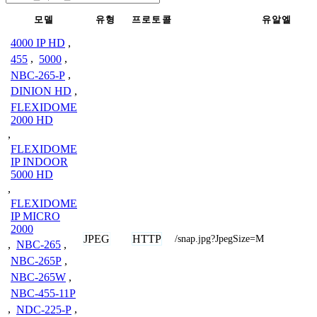
모델
유형
프로토콜
유알엘
4000 IP HD
,
455
,
5000
,
NBC-265-P
,
DINION HD
,
FLEXIDOME
2000 HD
,
FLEXIDOME
IP INDOOR
5000 HD
,
FLEXIDOME
IP MICRO
2000
JPEG
HTTP
/snap.jpg?JpegSize=M
,
NBC-265
,
NBC-265P
,
NBC-265W
,
NBC-455-11P
,
NDC-225-P
,