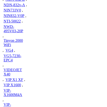
NDN-832v-A
,
NIN733V0
,
NIN832-V0P
,
NTI-50022
,
NWD-
495V03-20P
,
Tinyon 2000
WiFi
,
VG4
,
VG5-7230-
EPC4
,
VIDEOJET
X40
,
VIP X1 XF
,
VIP X1600
,
VIP-
X1600M4A
,
VIP-