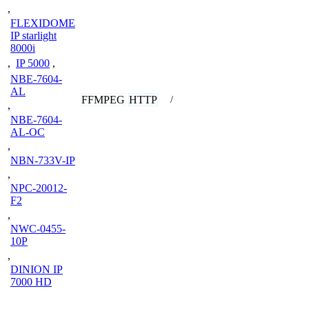
,
FLEXIDOME
IP starlight
8000i
,
IP 5000
,
NBE-7604-
AL
FFMPEG
HTTP
/
,
NBE-7604-
AL-OC
,
NBN-733V-IP
,
NPC-20012-
F2
,
NWC-0455-
10P
,
DINION IP
7000 HD