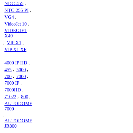
NDC-455
,
NTC-255-PI
,
VG4
,
VideoJet 10
,
VIDEOJET
X40
,
VIP X1
,
VIP X1 XF
4000 IP HD
,
455
,
5000
,
700
,
7000
,
7000 IP
,
7000HD
,
71022
,
800
,
AUTODOME
7000
,
AUTODOME
JR800
,