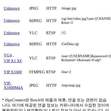
JPEG
HTTP
Unknown
/image.jpg
/cgi-bin/video.jpg?cam=[CHANNE
Unknown
MJPEG
HTTP
&size=2
VLC
RTSP
Unknown
/12
MJPEG
HTTP
Unknown
/GetData.cgi
VG4
,
/user=[USERNAME]&password=
VLC
RTSP
&channel=1&stream=0.sdp?
VIP X1 XF
FFMPEG
RTSP
VIP X1600
/line=2
VIP-
JPEG
HTTP
/tmp/snap.jpg
X1600M4A
* iSpyConnect은 Bosch의 제품과 제휴, 연결 또는 관련이 없습
니다. 여기에 제공된 연결 정보는 커뮤니티에서 수집한 것이며
불완전하거나 부정확하거나 최신 정보가 아닐 수 있습니다. 이