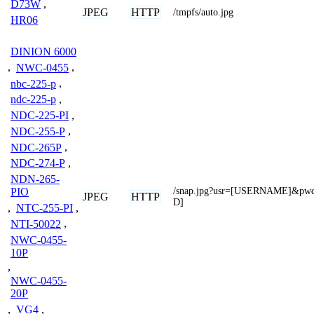
D73W
,
JPEG
HTTP
/tmpfs/auto.jpg
HR06
DINION 6000
,
NWC-0455
,
nbc-225-p
,
ndc-225-p
,
NDC-225-PI
,
NDC-255-P
,
NDC-265P
,
NDC-274-P
,
NDN-265-
/snap.jpg?usr=[USERNAME]&p
PIO
JPEG
HTTP
D]
,
NTC-255-PI
,
NTI-50022
,
NWC-0455-
10P
,
NWC-0455-
20P
,
VG4
,