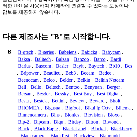
러한 URL을 사용하여 카메라에 연결할 수 있다는 보장이나
담보를 제공하지 않습니다.
다른 제조사는 "B"로 시작합니다.
B
B-qtech
,
B-series
,
Babelens
,
Babicka
,
Babycam
,
Baksa
,
Balitech
,
Balzan
,
Banzoo
,
Barco
,
Bardi
,
Barlus
,
Bascom
,
Basler
,
Bayit
,
Baytech
,
Bb10
,
Bcs
,
Bdpower
,
Beaulieu
,
Beb3
,
Becam
,
Bedee
,
Beenocam
,
Belco
,
Belder
,
Belkin
,
Belkin Netcam
,
Bell
,
Belle
,
Beltech
,
Bentoo
,
Benyuan
,
Berger
,
Bersan
,
Besder
,
Bessky
,
Best Buy
,
Best Digital
,
Besta
,
Bestek
,
Bettini
,
Beview
,
Beward
,
Bholt
,
BHOMEA
,
Bigasua
,
Bigfoot
,
Bikal Ip Cctv
,
Biltema
,
Binnencamera
,
Bins
,
Bionics
,
Biovision
,
Bioxo
,
Bip-2
,
Bipcam
,
Biqu
,
Birdsy
,
Bitron
,
Biwond
,
Black
,
Black Eagle
,
Black Label
,
Blackat
,
Blackberry
,
Blackcamera
,
Blackfirst
,
Blackview
,
Blaupunkt
,