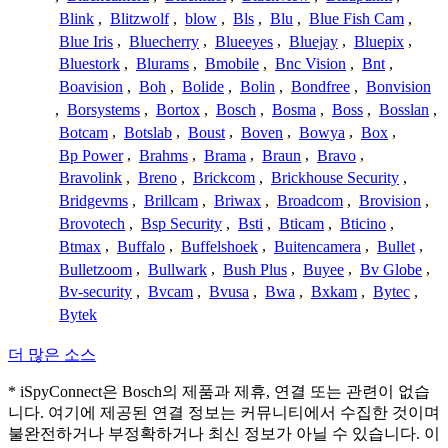
Blink
,
Blitzwolf
,
blow
,
Bls
,
Blu
,
Blue Fish Cam
,
Blue Iris
,
Bluecherry
,
Blueeyes
,
Bluejay
,
Bluepix
,
Bluestork
,
Blurams
,
Bmobile
,
Bnc Vision
,
Bnt
,
Boavision
,
Boh
,
Bolide
,
Bolin
,
Bondfree
,
Bonvision
,
Borsystems
,
Bortox
,
Bosch
,
Bosma
,
Boss
,
Bosslan
,
Botcam
,
Botslab
,
Boust
,
Boven
,
Bowya
,
Box
,
Bp Power
,
Brahms
,
Brama
,
Braun
,
Bravo
,
Bravolink
,
Breno
,
Brickcom
,
Brickhouse Security
,
Bridgevms
,
Brillcam
,
Briwax
,
Broadcom
,
Brovision
,
Brovotech
,
Bsp Security
,
Bsti
,
Bticam
,
Bticino
,
Btmax
,
Buffalo
,
Buffelshoek
,
Buitencamera
,
Bullet
,
Bulletzoom
,
Bullwark
,
Bush Plus
,
Buyee
,
Bv Globe
,
Bv-security
,
Bvcam
,
Bvusa
,
Bwa
,
Bxkam
,
Bytec
,
Bytek
더 많은 소스
* iSpyConnect은 Bosch의 제품과 제휴, 연결 또는 관련이 없습
니다. 여기에 제공된 연결 정보는 커뮤니티에서 수집한 것이며
불완전하거나 부정확하거나 최신 정보가 아닐 수 있습니다. 이