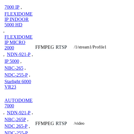
7000 IP
,
FLEXIDOME
IP INDOOR
5000 HD
,
FLEXIDOME
IP MICRO
FFMPEG
RTSP
/1/stream1/Profile1
2000
,
NDN-921-P
,
IP 5000
,
NBC-265
,
NDC-255-P
,
Starlight 6000
VR23
AUTODOME
7000
,
NDN-921-P
,
NBC-265P
,
FFMPEG
RTSP
/video
NDC 265-P
,
NDC-255-P
,