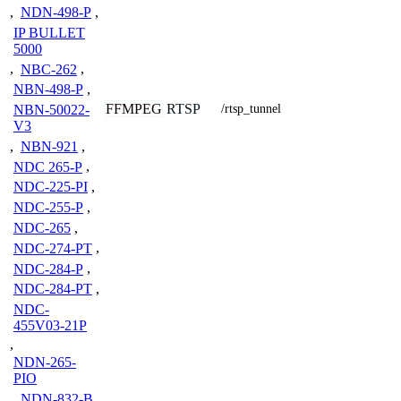
,
NDN-498-P
,
IP BULLET
5000
,
NBC-262
,
NBN-498-P
,
FFMPEG
RTSP
/rtsp_tunnel
NBN-50022-
V3
,
NBN-921
,
NDC 265-P
,
NDC-225-PI
,
NDC-255-P
,
NDC-265
,
NDC-274-PT
,
NDC-284-P
,
NDC-284-PT
,
NDC-
455V03-21P
,
NDN-265-
PIO
,
NDN-832-B
,