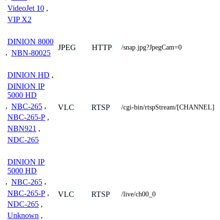
VideoJet 10
,
VIP X2
DINION 8000
JPEG
HTTP
/snap.jpg?JpegCam=0
,
NBN-80025
DINION HD
,
DINION IP
5000 HD
,
NBC-265
,
VLC
RTSP
/cgi-bin/rtspStream/[CHANNEL]
NBC-265-P
,
NBN921
,
NDC-265
DINION IP
5000 HD
,
NBC-265
,
NBC-265-P
,
VLC
RTSP
/live/ch00_0
NDC-265
,
Unknown
,