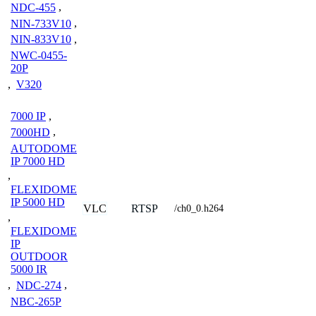
NDC-455
,
NIN-733V10
,
NIN-833V10
,
NWC-0455-
20P
,
V320
7000 IP
,
7000HD
,
AUTODOME
IP 7000 HD
,
FLEXIDOME
IP 5000 HD
VLC
RTSP
/ch0_0.h264
,
FLEXIDOME
IP
OUTDOOR
5000 IR
,
NDC-274
,
NBC-265P