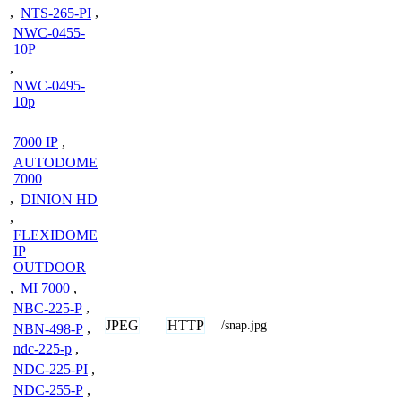
,
NTS-265-PI
,
NWC-0455-
10P
,
NWC-0495-
10p
7000 IP
,
AUTODOME
7000
,
DINION HD
,
FLEXIDOME
IP
OUTDOOR
,
MI 7000
,
NBC-225-P
,
JPEG
HTTP
/snap.jpg
NBN-498-P
,
ndc-225-p
,
NDC-225-PI
,
NDC-255-P
,