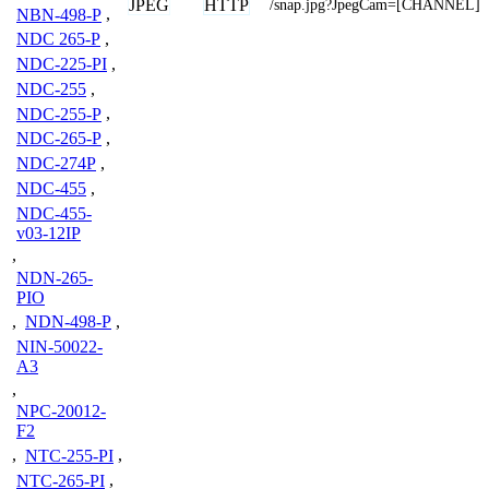
JPEG
HTTP
/snap.jpg?JpegCam=[CHANNEL]
NBN-498-P
,
NDC 265-P
,
NDC-225-PI
,
NDC-255
,
NDC-255-P
,
NDC-265-P
,
NDC-274P
,
NDC-455
,
NDC-455-
v03-12IP
,
NDN-265-
PIO
,
NDN-498-P
,
NIN-50022-
A3
,
NPC-20012-
F2
,
NTC-255-PI
,
NTC-265-PI
,