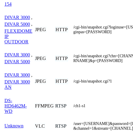
154
DIVAR 3000
,
DIVAR 5000
,
/cgi-bin/snapshot.cgi?loginuse
JPEG
HTTP
FLEXIDOME
ginpas=[PASSWORD]
IP
OUTDOOR
DIVAR 3000
,
/cgi-bin/snapshot.cgi?chn=[CH
JPEG
HTTP
RNAME]&p=[PASSWORD]
DIVAR 5000
DIVAR 3000
,
JPEG
HTTP
/cgi-bin/snapshot.cgi?1
DIVAR 3000
AN
DS-
FFMPEG
RTSP
HD6462M-
/ch1-s1
WD
/user=[USERNAME]&password=
Unknown
VLC
RTSP
&channel=1&stream=[CHANNEL]