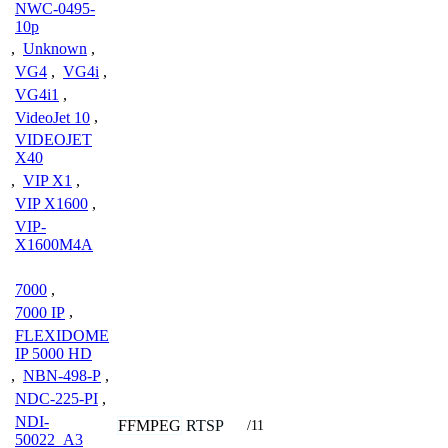
NWC-0495-
10p
,
Unknown
,
VG4
,
VG4i
,
VG4i1
,
VideoJet 10
,
VIDEOJET
X40
,
VIP X1
,
VIP X1600
,
VIP-
X1600M4A
7000
,
7000 IP
,
FLEXIDOME
IP 5000 HD
,
NBN-498-P
,
NDC-225-PI
,
NDI-
FFMPEG
RTSP
/11
50022_A3