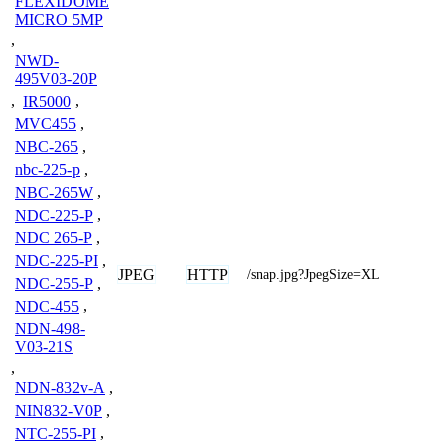
FLEXIDOME
MICRO 5MP
,
NWD-
495V03-20P
,
IR5000
,
MVC455
,
NBC-265
,
nbc-225-p
,
NBC-265W
,
NDC-225-P
,
NDC 265-P
,
NDC-225-PI
,
JPEG
HTTP
/snap.jpg?JpegSize=XL
NDC-255-P
,
NDC-455
,
NDN-498-
V03-21S
,
NDN-832v-A
,
NIN832-V0P
,
NTC-255-PI
,