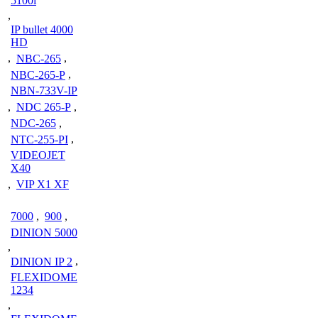
5100i
,
IP bullet 4000
HD
,
NBC-265
,
NBC-265-P
,
NBN-733V-IP
,
NDC 265-P
,
NDC-265
,
NTC-255-PI
,
VIDEOJET
X40
,
VIP X1 XF
7000
,
900
,
DINION 5000
,
DINION IP 2
,
FLEXIDOME
1234
,