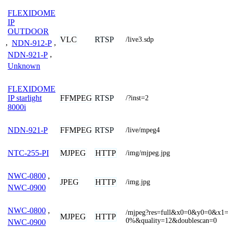
FLEXIDOME
IP
OUTDOOR
VLC
RTSP
/live3.sdp
,
NDN-912-P
,
NDN-921-P
,
Unknown
FLEXIDOME
FFMPEG
RTSP
IP starlight
/?inst=2
8000i
FFMPEG
RTSP
NDN-921-P
/live/mpeg4
MJPEG
HTTP
NTC-255-PI
/img/mjpeg.jpg
NWC-0800
,
JPEG
HTTP
/img.jpg
NWC-0900
NWC-0800
,
/mjpeg?res=full&x0=0&y0=0&x
MJPEG
HTTP
0%&quality=12&doublescan=0
NWC-0900