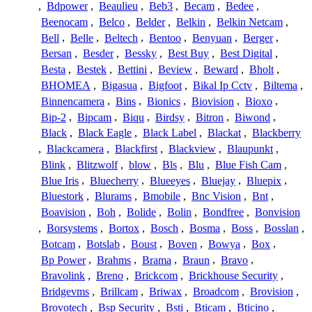
,
Bdpower
,
Beaulieu
,
Beb3
,
Becam
,
Bedee
,
Beenocam
,
Belco
,
Belder
,
Belkin
,
Belkin Netcam
,
Bell
,
Belle
,
Beltech
,
Bentoo
,
Benyuan
,
Berger
,
Bersan
,
Besder
,
Bessky
,
Best Buy
,
Best Digital
,
Besta
,
Bestek
,
Bettini
,
Beview
,
Beward
,
Bholt
,
BHOMEA
,
Bigasua
,
Bigfoot
,
Bikal Ip Cctv
,
Biltema
,
Binnencamera
,
Bins
,
Bionics
,
Biovision
,
Bioxo
,
Bip-2
,
Bipcam
,
Biqu
,
Birdsy
,
Bitron
,
Biwond
,
Black
,
Black Eagle
,
Black Label
,
Blackat
,
Blackberry
,
Blackcamera
,
Blackfirst
,
Blackview
,
Blaupunkt
,
Blink
,
Blitzwolf
,
blow
,
Bls
,
Blu
,
Blue Fish Cam
,
Blue Iris
,
Bluecherry
,
Blueeyes
,
Bluejay
,
Bluepix
,
Bluestork
,
Blurams
,
Bmobile
,
Bnc Vision
,
Bnt
,
Boavision
,
Boh
,
Bolide
,
Bolin
,
Bondfree
,
Bonvision
,
Borsystems
,
Bortox
,
Bosch
,
Bosma
,
Boss
,
Bosslan
,
Botcam
,
Botslab
,
Boust
,
Boven
,
Bowya
,
Box
,
Bp Power
,
Brahms
,
Brama
,
Braun
,
Bravo
,
Bravolink
,
Breno
,
Brickcom
,
Brickhouse Security
,
Bridgevms
,
Brillcam
,
Briwax
,
Broadcom
,
Brovision
,
Brovotech
,
Bsp Security
,
Bsti
,
Bticam
,
Bticino
,