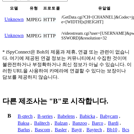
모델
유형
프로토콜
유알엘
/GetData.cgi?CH=[CHANNEL]&Codec=j
Unknown
MJPEG
HTTP
e=[WIDTH]x[HEIGHT]
/videostream.cgi?user=[USERNAME]&p
Unknown
MJPEG
HTTP
SSWORD]&resolution=32
* iSpyConnect은 Boh의 제품과 제휴, 연결 또는 관련이 없습니
다. 여기에 제공된 연결 정보는 커뮤니티에서 수집한 것이며
불완전하거나 부정확하거나 최신 정보가 아닐 수 있습니다. 이
러한 URL을 사용하여 카메라에 연결할 수 있다는 보장이나
담보를 제공하지 않습니다.
다른 제조사는 "B"로 시작합니다.
B
B-qtech
,
B-series
,
Babelens
,
Babicka
,
Babycam
,
Baksa
,
Balitech
,
Balzan
,
Banzoo
,
Barco
,
Bardi
,
Barlus
,
Bascom
,
Basler
,
Bayit
,
Baytech
,
Bb10
,
Bcs