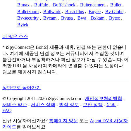
Btmax
,
Buffalo
,
Buffelshoek
,
Buitencamera
,
Bullet
,
Bulletzoom
,
Bullwark
,
Bush Plus
,
Buyee
,
Bv Globe
,
Bv-security
,
Bvcam
,
Bvusa
,
Bwa
,
Bxkam
,
Bytec
,
Bytek
더 많은 소스
* iSpyConnect은 Boh의 제품과 제휴, 연결 또는 관련이 없습니
다. 여기에 제공된 연결 정보는 커뮤니티에서 수집한 것이며
불완전하거나 부정확하거나 최신 정보가 아닐 수 있습니다. 이
러한 URL을 사용하여 카메라에 연결할 수 있다는 보장이나
담보를 제공하지 않습니다.
상단으로 돌아가기
© Copyright 2011-2026 iSpyConnect.com -
개인정보처리방침
-
서비스 약관
-
서비스 상태
-
법적 정보
-
보안 정책
-
문의
-
FAQ
신규 사용자이신가요?
홈페이지 방문
또는
Agent DVR 사용자
가이드
를 읽어보세요