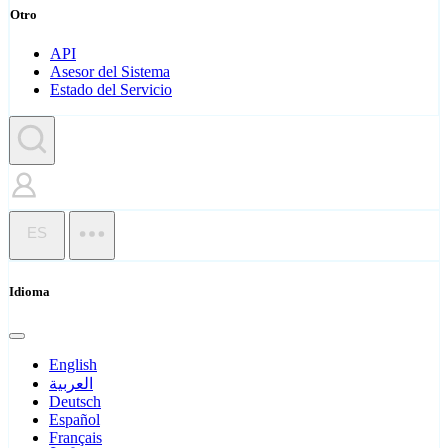
Otro
API
Asesor del Sistema
Estado del Servicio
ES
Idioma
English
العربية
Deutsch
Español
Français