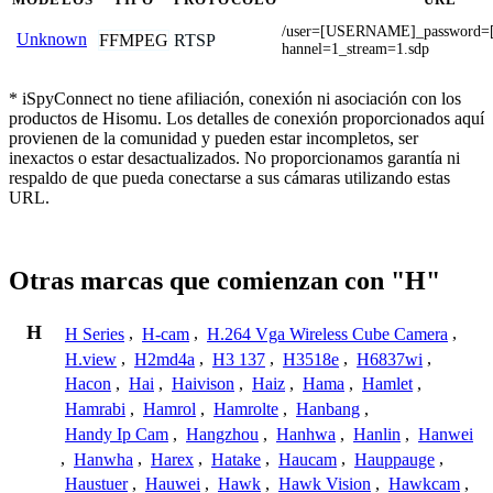
/user=[USERNAME]_password
Unknown
FFMPEG
RTSP
hannel=1_stream=1.sdp
* iSpyConnect no tiene afiliación, conexión ni asociación con los
productos de Hisomu. Los detalles de conexión proporcionados aquí
provienen de la comunidad y pueden estar incompletos, ser
inexactos o estar desactualizados. No proporcionamos garantía ni
respaldo de que pueda conectarse a sus cámaras utilizando estas
URL.
Otras marcas que comienzan con "H"
H
H Series
,
H-cam
,
H.264 Vga Wireless Cube Camera
,
H.view
,
H2md4a
,
H3 137
,
H3518e
,
H6837wi
,
Hacon
,
Hai
,
Haivison
,
Haiz
,
Hama
,
Hamlet
,
Hamrabi
,
Hamrol
,
Hamrolte
,
Hanbang
,
Handy Ip Cam
,
Hangzhou
,
Hanhwa
,
Hanlin
,
Hanwei
,
Hanwha
,
Harex
,
Hatake
,
Haucam
,
Hauppauge
,
Haustuer
,
Hauwei
,
Hawk
,
Hawk Vision
,
Hawkcam
,