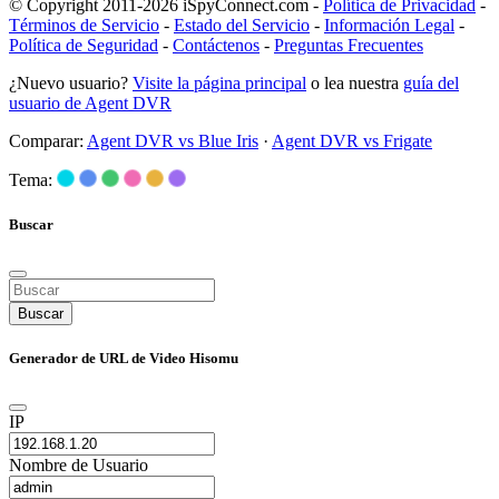
© Copyright 2011-2026 iSpyConnect.com -
Política de Privacidad
-
Términos de Servicio
-
Estado del Servicio
-
Información Legal
-
Política de Seguridad
-
Contáctenos
-
Preguntas Frecuentes
¿Nuevo usuario?
Visite la página principal
o lea nuestra
guía del
usuario de Agent DVR
Comparar:
Agent DVR vs Blue Iris
·
Agent DVR vs Frigate
Tema:
Buscar
Buscar
Generador de URL de Video Hisomu
IP
Nombre de Usuario