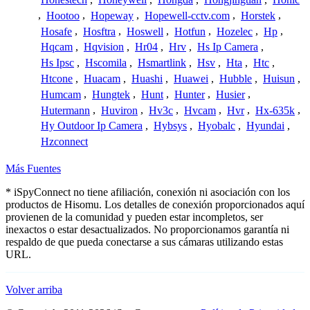
,
Hootoo
,
Hopeway
,
Hopewell-cctv.com
,
Horstek
,
Hosafe
,
Hosftra
,
Hoswell
,
Hotfun
,
Hozelec
,
Hp
,
Hqcam
,
Hqvision
,
Hr04
,
Hrv
,
Hs Ip Camera
,
Hs Ipsc
,
Hscomila
,
Hsmartlink
,
Hsv
,
Hta
,
Htc
,
Htcone
,
Huacam
,
Huashi
,
Huawei
,
Hubble
,
Huisun
,
Humcam
,
Hungtek
,
Hunt
,
Hunter
,
Husier
,
Hutermann
,
Huviron
,
Hv3c
,
Hvcam
,
Hvr
,
Hx-635k
,
Hy Outdoor Ip Camera
,
Hybsys
,
Hyobalc
,
Hyundai
,
Hzconnect
Más Fuentes
* iSpyConnect no tiene afiliación, conexión ni asociación con los
productos de Hisomu. Los detalles de conexión proporcionados aquí
provienen de la comunidad y pueden estar incompletos, ser
inexactos o estar desactualizados. No proporcionamos garantía ni
respaldo de que pueda conectarse a sus cámaras utilizando estas
URL.
Volver arriba