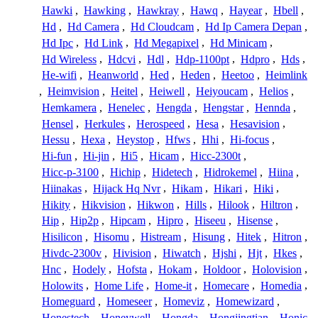
Hawki
,
Hawking
,
Hawkray
,
Hawq
,
Hayear
,
Hbell
,
Hd
,
Hd Camera
,
Hd Cloudcam
,
Hd Ip Camera Depan
,
Hd Ipc
,
Hd Link
,
Hd Megapixel
,
Hd Minicam
,
Hd Wireless
,
Hdcvi
,
Hdl
,
Hdp-1100pt
,
Hdpro
,
Hds
,
He-wifi
,
Heanworld
,
Hed
,
Heden
,
Heetoo
,
Heimlink
,
Heimvision
,
Heitel
,
Heiwell
,
Heiyoucam
,
Helios
,
Hemkamera
,
Henelec
,
Hengda
,
Hengstar
,
Hennda
,
Hensel
,
Herkules
,
Herospeed
,
Hesa
,
Hesavision
,
Hessu
,
Hexa
,
Heystop
,
Hfws
,
Hhi
,
Hi-focus
,
Hi-fun
,
Hi-jin
,
Hi5
,
Hicam
,
Hicc-2300t
,
Hicc-p-3100
,
Hichip
,
Hidetech
,
Hidrokemel
,
Hiina
,
Hiinakas
,
Hijack Hq Nvr
,
Hikam
,
Hikari
,
Hiki
,
Hikity
,
Hikvision
,
Hikwon
,
Hills
,
Hilook
,
Hiltron
,
Hip
,
Hip2p
,
Hipcam
,
Hipro
,
Hiseeu
,
Hisense
,
Hisilicon
,
Hisomu
,
Histream
,
Hisung
,
Hitek
,
Hitron
,
Hivdc-2300v
,
Hivision
,
Hiwatch
,
Hjshi
,
Hjt
,
Hkes
,
Hnc
,
Hodely
,
Hofsta
,
Hokam
,
Holdoor
,
Holovision
,
Holowits
,
Home Life
,
Home-it
,
Homecare
,
Homedia
,
Homeguard
,
Homeseer
,
Homeviz
,
Homewizard
,
Honestech
,
Honeywell
,
Hongda
,
Hongjingtian
,
Honic