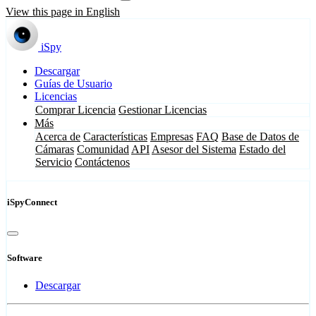
View this page in English
iSpy
Descargar
Guías de Usuario
Licencias
Comprar Licencia
Gestionar Licencias
Más
Acerca de
Características
Empresas
FAQ
Base de Datos de
Cámaras
Comunidad
API
Asesor del Sistema
Estado del
Servicio
Contáctenos
iSpyConnect
Software
Descargar