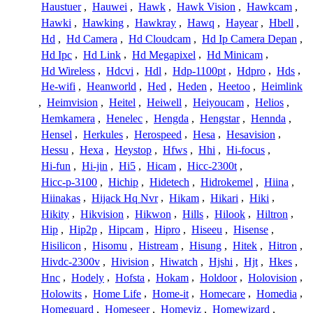
Haustuer
,
Hauwei
,
Hawk
,
Hawk Vision
,
Hawkcam
,
Hawki
,
Hawking
,
Hawkray
,
Hawq
,
Hayear
,
Hbell
,
Hd
,
Hd Camera
,
Hd Cloudcam
,
Hd Ip Camera Depan
,
Hd Ipc
,
Hd Link
,
Hd Megapixel
,
Hd Minicam
,
Hd Wireless
,
Hdcvi
,
Hdl
,
Hdp-1100pt
,
Hdpro
,
Hds
,
He-wifi
,
Heanworld
,
Hed
,
Heden
,
Heetoo
,
Heimlink
,
Heimvision
,
Heitel
,
Heiwell
,
Heiyoucam
,
Helios
,
Hemkamera
,
Henelec
,
Hengda
,
Hengstar
,
Hennda
,
Hensel
,
Herkules
,
Herospeed
,
Hesa
,
Hesavision
,
Hessu
,
Hexa
,
Heystop
,
Hfws
,
Hhi
,
Hi-focus
,
Hi-fun
,
Hi-jin
,
Hi5
,
Hicam
,
Hicc-2300t
,
Hicc-p-3100
,
Hichip
,
Hidetech
,
Hidrokemel
,
Hiina
,
Hiinakas
,
Hijack Hq Nvr
,
Hikam
,
Hikari
,
Hiki
,
Hikity
,
Hikvision
,
Hikwon
,
Hills
,
Hilook
,
Hiltron
,
Hip
,
Hip2p
,
Hipcam
,
Hipro
,
Hiseeu
,
Hisense
,
Hisilicon
,
Hisomu
,
Histream
,
Hisung
,
Hitek
,
Hitron
,
Hivdc-2300v
,
Hivision
,
Hiwatch
,
Hjshi
,
Hjt
,
Hkes
,
Hnc
,
Hodely
,
Hofsta
,
Hokam
,
Holdoor
,
Holovision
,
Holowits
,
Home Life
,
Home-it
,
Homecare
,
Homedia
,
Homeguard
,
Homeseer
,
Homeviz
,
Homewizard
,