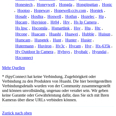
Honestech
,
Honeywell
,
Hongda
,
Hongjingtian
,
Honic
,
Hootoo
,
Hopeway
,
Hopewell-cctv.com
,
Horstek
,
Hosafe
,
Hosftra
,
Hoswell
,
Hotfun
,
Hozelec
,
Hp
,
Hqcam
,
Hqvision
,
Hr04
,
Hrv
,
Hs Ip Camera
,
Hs Ipsc
,
Hscomila
,
Hsmartlink
,
Hsv
,
Hta
,
Htc
,
Htcone
,
Huacam
,
Huashi
,
Huawei
,
Hubble
,
Huisun
,
Humcam
,
Hungtek
,
Hunt
,
Hunter
,
Husier
,
Hutermann
,
Huviron
,
Hv3c
,
Hvcam
,
Hvr
,
Hx-635k
,
Hy Outdoor Ip Camera
,
Hybsys
,
Hyobalc
,
Hyundai
,
Hzconnect
Mehr Quellen
* iSpyConnect hat keine Verbindung, Zugehörigkeit oder
Verbindung zu den Produkten von Huashi. Die hier bereitgestellten
Verbindungsdetails wurden von der Community zusammengestellt
und können unvollständig, ungenau oder veraltet sein. Wir geben
keine Garantie oder Gewährleistung dafür, dass Sie sich mit Ihren
Kameras über diese URLs verbinden können.
Zurück nach oben