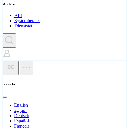
Andere
API
Systemberater
Dienststatus
DE
Sprache
English
العربية
Deutsch
Español
Français