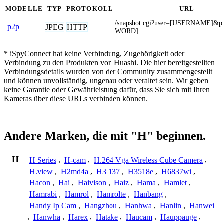
MODELLE
TYP
PROTOKOLL
URL
/snapshot.cgi?user=[USERNAME]&
p2p
JPEG
HTTP
WORD]
* iSpyConnect hat keine Verbindung, Zugehörigkeit oder
Verbindung zu den Produkten von Huashi. Die hier bereitgestellten
Verbindungsdetails wurden von der Community zusammengestellt
und können unvollständig, ungenau oder veraltet sein. Wir geben
keine Garantie oder Gewährleistung dafür, dass Sie sich mit Ihren
Kameras über diese URLs verbinden können.
Andere Marken, die mit "H" beginnen.
H
H Series
,
H-cam
,
H.264 Vga Wireless Cube Camera
,
H.view
,
H2md4a
,
H3 137
,
H3518e
,
H6837wi
,
Hacon
,
Hai
,
Haivison
,
Haiz
,
Hama
,
Hamlet
,
Hamrabi
,
Hamrol
,
Hamrolte
,
Hanbang
,
Handy Ip Cam
,
Hangzhou
,
Hanhwa
,
Hanlin
,
Hanwei
,
Hanwha
,
Harex
,
Hatake
,
Haucam
,
Hauppauge
,