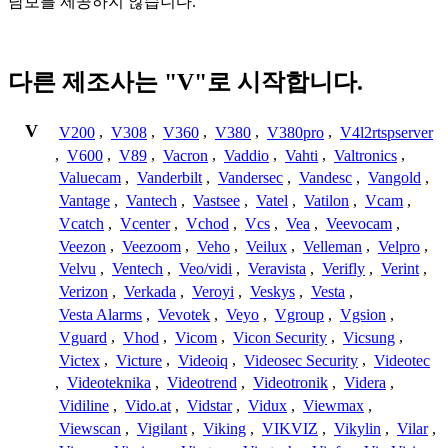
담보를 제공하지 않습니다.
다른 제조사는 "V"로 시작합니다.
V
V200
,
V308
,
V360
,
V380
,
V380pro
,
V4l2rtspserver
,
V600
,
V89
,
Vacron
,
Vaddio
,
Vahti
,
Valtronics
,
Valuecam
,
Vanderbilt
,
Vandersec
,
Vandesc
,
Vangold
,
Vantage
,
Vantech
,
Vastsee
,
Vatel
,
Vatilon
,
Vcam
,
Vcatch
,
Vcenter
,
Vchod
,
Vcs
,
Vea
,
Veevocam
,
Veezon
,
Veezoom
,
Veho
,
Veilux
,
Velleman
,
Velpro
,
Velvu
,
Ventech
,
Veo/vidi
,
Veravista
,
Verifly
,
Verint
,
Verizon
,
Verkada
,
Veroyi
,
Veskys
,
Vesta
,
Vesta Alarms
,
Vevotek
,
Veyo
,
Vgroup
,
Vgsion
,
Vguard
,
Vhod
,
Vicom
,
Vicon Security
,
Vicsung
,
Victex
,
Victure
,
Videoiq
,
Videosec Security
,
Videotec
,
Videoteknika
,
Videotrend
,
Videotronik
,
Videra
,
Vidiline
,
Vido.at
,
Vidstar
,
Vidux
,
Viewmax
,
Viewscan
,
Vigilant
,
Viking
,
VIKVIZ
,
Vikylin
,
Vilar
,