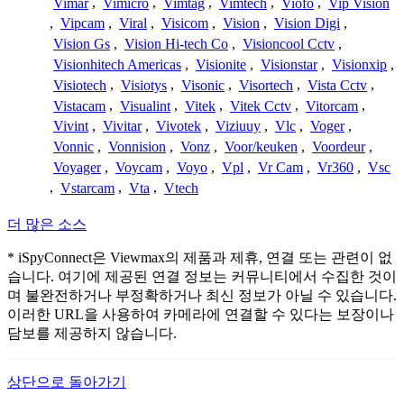
Vimar
,
Vimicro
,
Vimtag
,
Vimtech
,
Viofo
,
Vip Vision
,
Vipcam
,
Viral
,
Visicom
,
Vision
,
Vision Digi
,
Vision Gs
,
Vision Hi-tech Co
,
Visioncool Cctv
,
Visionhitech Americas
,
Visionite
,
Visionstar
,
Visionxip
,
Visiotech
,
Visiotys
,
Visonic
,
Visortech
,
Vista Cctv
,
Vistacam
,
Visualint
,
Vitek
,
Vitek Cctv
,
Vitorcam
,
Vivint
,
Vivitar
,
Vivotek
,
Viziuuy
,
Vlc
,
Voger
,
Vonnic
,
Vonnision
,
Vonz
,
Voor/keuken
,
Voordeur
,
Voyager
,
Voycam
,
Voyo
,
Vpl
,
Vr Cam
,
Vr360
,
Vsc
,
Vstarcam
,
Vta
,
Vtech
더 많은 소스
* iSpyConnect은 Viewmax의 제품과 제휴, 연결 또는 관련이 없
습니다. 여기에 제공된 연결 정보는 커뮤니티에서 수집한 것이
며 불완전하거나 부정확하거나 최신 정보가 아닐 수 있습니다.
이러한 URL을 사용하여 카메라에 연결할 수 있다는 보장이나
담보를 제공하지 않습니다.
상단으로 돌아가기