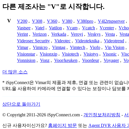
다른 제조사는 "V"로 시작합니다.
V
V200
,
V308
,
V360
,
V380
,
V380pro
,
V4l2rtspserver
,
Vastsee
,
Vatel
,
Vatilon
,
Vcam
,
Vcatch
,
Vcenter
,
Vcho
Verint
,
Verizon
,
Verkada
,
Veroyi
,
Veskys
,
Vesta
,
Vest
Videosec Security
,
Videotec
,
Videoteknika
,
Videotrend
,
Vimar
,
Vimicro
,
Vimtag
,
Vimtech
,
Viofo
,
Vip Vision
,
Visionstar
,
Visionxip
,
Visiotech
,
Visiotys
,
Visonic
,
Viso
Vonnision
,
Vonz
,
Voor/keuken
,
Voordeur
,
Voyager
,
Vo
더 많은 소스
* iSpyConnect은 Vimar의 제품과 제휴, 연결 또는 
URL을 사용하여 카메라에 연결할 수 있다는 보장이나 담보를 
상단으로 돌아가기
© Copyright 2011-2026 iSpyConnect.com -
개인정보처리방침
-
서
신규 사용자이신가요?
홈페이지 방문
또는
Agent DVR 사용자