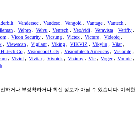
derbilt
,
Vandersec
,
Vandesc
,
Vangold
,
Vantage
,
Vantech
,
lleman
,
Velpro
,
Velvu
,
Ventech
,
Veo/vidi
,
Veravista
,
Verifly
,
com
,
Vicon Security
,
Vicsung
,
Victex
,
Victure
,
Videoiq
,
x
,
Viewscan
,
Vigilant
,
Viking
,
VIKVIZ
,
Vikylin
,
Vilar
,
 Hi-tech Co
,
Visioncool Cctv
,
Visionhitech Americas
,
Visionite
,
cam
,
Vivint
,
Vivitar
,
Vivotek
,
Viziuuy
,
Vlc
,
Voger
,
Vonnic
,
h
며 불완전하거나 부정확하거나 최신 정보가 아닐 수 있습니다. 이러한