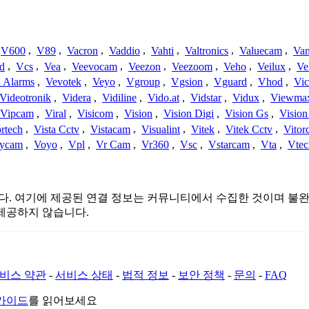
V600
,
V89
,
Vacron
,
Vaddio
,
Vahti
,
Valtronics
,
Valuecam
,
Van
d
,
Vcs
,
Vea
,
Veevocam
,
Veezon
,
Veezoom
,
Veho
,
Veilux
,
Ve
a Alarms
,
Vevotek
,
Veyo
,
Vgroup
,
Vgsion
,
Vguard
,
Vhod
,
Vi
Videotronik
,
Videra
,
Vidiline
,
Vido.at
,
Vidstar
,
Vidux
,
Viewma
Vipcam
,
Viral
,
Visicom
,
Vision
,
Vision Digi
,
Vision Gs
,
Vision
rtech
,
Vista Cctv
,
Vistacam
,
Visualint
,
Vitek
,
Vitek Cctv
,
Vitor
ycam
,
Voyo
,
Vpl
,
Vr Cam
,
Vr360
,
Vsc
,
Vstarcam
,
Vta
,
Vtec
관련이 없습니다. 여기에 제공된 연결 정보는 커뮤니티에서 수집한 것이
제공하지 않습니다.
비스 약관
-
서비스 상태
-
법적 정보
-
보안 정책
-
문의
-
FAQ
 가이드
를 읽어보세요