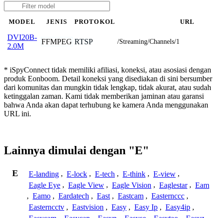
MODEL
JENIS
PROTOKOL
URL
DVI20B-
FFMPEG
RTSP
/Streaming/Channels/1
2.0M
* iSpyConnect tidak memiliki afiliasi, koneksi, atau asosiasi dengan
produk Eonboom. Detail koneksi yang disediakan di sini bersumber
dari komunitas dan mungkin tidak lengkap, tidak akurat, atau sudah
ketinggalan zaman. Kami tidak memberikan jaminan atau garansi
bahwa Anda akan dapat terhubung ke kamera Anda menggunakan
URL ini.
Lainnya dimulai dengan "E"
E
E-landing
,
E-lock
,
E-tech
,
E-think
,
E-view
,
Eagle Eye
,
Eagle View
,
Eagle Vision
,
Eaglestar
,
Eam
,
Eamo
,
Eardatech
,
East
,
Eastcam
,
Easternccc
,
Easterncctv
,
Eastvision
,
Easy
,
Easy Ip
,
Easy4ip
,