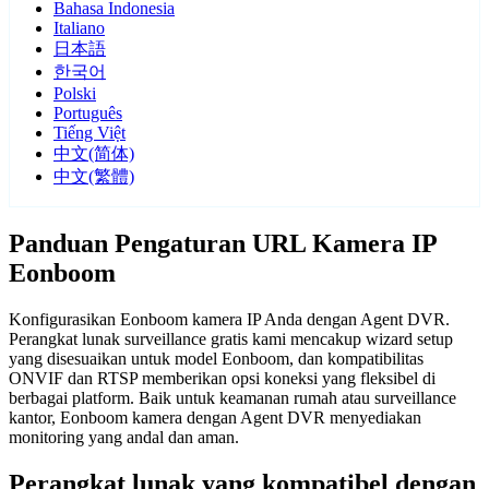
Bahasa Indonesia
Italiano
日本語
한국어
Polski
Português
Tiếng Việt
中文(简体)
中文(繁體)
Panduan Pengaturan URL Kamera IP
Eonboom
Konfigurasikan Eonboom kamera IP Anda dengan Agent DVR.
Perangkat lunak surveillance gratis kami mencakup wizard setup
yang disesuaikan untuk model Eonboom, dan kompatibilitas
ONVIF dan RTSP memberikan opsi koneksi yang fleksibel di
berbagai platform. Baik untuk keamanan rumah atau surveillance
kantor, Eonboom kamera dengan Agent DVR menyediakan
monitoring yang andal dan aman.
Perangkat lunak yang kompatibel dengan