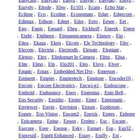
Easycam
,
Easycap
,
Easyn
,
Easyse
,
Easytao
,
Easyz
,
Eazydv
,
Ebode
,
Ebw
,
Ec101
,
Ecam
,
Echo Star
,
Eclipse
,
Eco
,
Ecoline
,
Economato
,
Edge
,
Edgecore
,
Edimax
,
Edison
,
Ednet
,
Edss
,
Eero
,
Eesee
,
Eet
,
Ego
,
Egpis
,
Eguard
,
Ehea
,
Eickhoff
,
Eigeek
,
Eigen
,
Eight
,
Eighteen
,
Eingangscamera
,
Einnov
,
Eip
,
Eitea
,
Ekaza
,
Eken
,
Elcom
,
Ele Technology
,
Elec
,
Elecom
,
Electriq
,
Electrodh
,
Elegate
,
Elegiant
,
Elegoo
,
Elex
,
Elinksmart Ip Camera
,
Elinz
,
Elisa
,
Elite
,
Elmo
,
Elp
,
Elp201
,
Elro
,
Elsys
,
Elver
,
Ematic
,
Emax
,
Embedded Net Dvr
,
Emerson
,
Eminent
,
Empire
,
Empiretech
,
Emstone
,
Encoder10
,
Encore
,
Encore Electronics
,
Encwi-g1
,
Endoscope
,
Endroid
,
Endurance
,
Eneo
,
Engenius
,
Enio Bell
,
Ens Security
,
Ensidio
,
Enster
,
Enter
,
Entrematic
,
Enviewer
,
Envio
,
Envision
,
Enxun
,
Eonboom
,
Eopen
,
Eos Vision
,
Epcam2
,
Epexis
,
Epges
,
Ephone
,
Epicamera
,
Epine
,
Epson
,
Ernitec
,
Esc
,
Escam
,
Esecure
,
Esee
,
Esense
,
Esky
,
Esmart
,
Esp
,
Esp32
,
Espressif
,
Esprit Enhanced
,
Essay
,
Essfly
,
Est
,