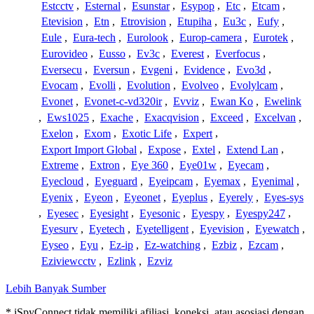
Estcctv
,
Esternal
,
Esunstar
,
Esypop
,
Etc
,
Etcam
,
Etevision
,
Etn
,
Etrovision
,
Etupiha
,
Eu3c
,
Eufy
,
Eule
,
Eura-tech
,
Eurolook
,
Europ-camera
,
Eurotek
,
Eurovideo
,
Eusso
,
Ev3c
,
Everest
,
Everfocus
,
Eversecu
,
Eversun
,
Evgeni
,
Evidence
,
Evo3d
,
Evocam
,
Evolli
,
Evolution
,
Evolveo
,
Evolylcam
,
Evonet
,
Evonet-c-vd320ir
,
Evviz
,
Ewan Ko
,
Ewelink
,
Ews1025
,
Exache
,
Exacqvision
,
Exceed
,
Excelvan
,
Exelon
,
Exom
,
Exotic Life
,
Expert
,
Export Import Global
,
Expose
,
Extel
,
Extend Lan
,
Extreme
,
Extron
,
Eye 360
,
Eye01w
,
Eyecam
,
Eyecloud
,
Eyeguard
,
Eyeipcam
,
Eyemax
,
Eyenimal
,
Eyenix
,
Eyeon
,
Eyeonet
,
Eyeplus
,
Eyerely
,
Eyes-sys
,
Eyesec
,
Eyesight
,
Eyesonic
,
Eyespy
,
Eyespy247
,
Eyesurv
,
Eyetech
,
Eyetelligent
,
Eyevision
,
Eyewatch
,
Eyseo
,
Eyu
,
Ez-ip
,
Ez-watching
,
Ezbiz
,
Ezcam
,
Eziviewcctv
,
Ezlink
,
Ezviz
Lebih Banyak Sumber
* iSpyConnect tidak memiliki afiliasi, koneksi, atau asosiasi dengan