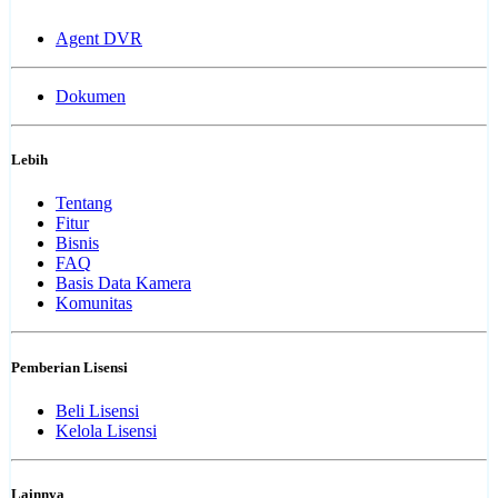
Agent DVR
Dokumen
Lebih
Tentang
Fitur
Bisnis
FAQ
Basis Data Kamera
Komunitas
Pemberian Lisensi
Beli Lisensi
Kelola Lisensi
Lainnya