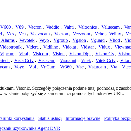
V600
,
V89
,
Vacron
,
Vaddio
,
Vahti
,
Valtronics
,
Valuecam
,
Van
d
,
Vcs
,
Vea
,
Veevocam
,
Veezon
,
Veezoom
,
Veho
,
Veilux
,
Ve
a Alarms
,
Vevotek
,
Veyo
,
Vgroup
,
Vgsion
,
Vguard
,
Vhod
,
Vi
Videotronik
,
Videra
,
Vidiline
,
Vido.at
,
Vidstar
,
Vidux
,
Viewma
Vipcam
,
Viral
,
Visicom
,
Vision
,
Vision Digi
,
Vision Gs
,
Vision
rtech
,
Vista Cctv
,
Vistacam
,
Visualint
,
Vitek
,
Vitek Cctv
,
Vitor
ycam
,
Voyo
,
Vpl
,
Vr Cam
,
Vr360
,
Vsc
,
Vstarcam
,
Vta
,
Vtec
duktami Visonic. Szczegóły połączenia podane tutaj pochodzą z zasob
esz w stanie połączyć się z kamerami za pomocą tych adresów URL.
arunki korzystania
-
Status usługi
-
Informacje prawne
-
Polityka bezp
ęcznik użytkownika Agent DVR