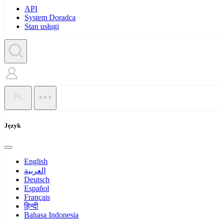
API
System Doradca
Stan usługi
PL
Język
English
العربية
Deutsch
Español
Français
हिन्दी
Bahasa Indonesia