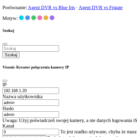
Porównanie:
Agent DVR vs Blue Iris
·
Agent DVR vs Frigate
Motyw:
Szukaj
Szukaj
Visonic Kreator połączenia kamery IP
IP
Nazwa użytkownika
Hasło
Uwaga: Użyj poświadczeń swojej kamery, a nie danych logowania iS
Kanał
To jest rzadko używane, chyba że mas