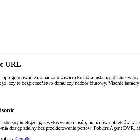
ic URL
 oprogramowanie do nadzoru zawiera kreatora instalacji dostosowany
d tego, czy to bezpieczeństwo domu czy nadzór biurowy, Visonic kame
isonic
tuczną inteligencją z wykrywaniem osób, pojazdów i obiektów w czas
wnia dostęp zdalny bez przekierowania portów. Pobierz Agent DVR, a
o zobacz
Cennik