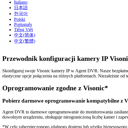
Italiano
日本語
한국어
Polski
Português
Tiếng Việt
中文(简体)
中文(繁體)
Przewodnik konfiguracji kamery IP Vison
Skonfiguruj swoje Visonic kamery IP w Agent DVR. Nasze bezpłatne
elastyczne opcje połączenia na różnych platformach. Niezależnie o
Oprogramowanie zgodne z Visonic*
Pobierz darmowe oprogramowanie kompatybilne z V
Agent DVR to darmowe oprogramowanie do monitorowania zasilane sz
dowolnym urządzeniu, obsługuje nieograniczoną liczbę kamer i zape
*W celu zabezpieczonego zdalnego dostępu lub użytku biznesoweg