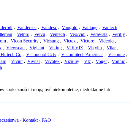
derbilt
,
Vandersec
,
Vandesc
,
Vangold
,
Vantage
,
Vantech
,
lleman
,
Velpro
,
Velvu
,
Ventech
,
Veo/vidi
,
Veravista
,
Verifly
,
com
,
Vicon Security
,
Vicsung
,
Victex
,
Victure
,
Videoiq
,
x
,
Viewscan
,
Vigilant
,
Viking
,
VIKVIZ
,
Vikylin
,
Vilar
,
 Hi-tech Co
,
Visioncool Cctv
,
Visionhitech Americas
,
Visionite
,
cam
,
Vivint
,
Vivitar
,
Vivotek
,
Viziuuy
,
Vlc
,
Voger
,
Vonnic
,
h
ów społeczności i mogą być niekompletne, niedokładne lub
ieczeństwa
-
Kontakt
-
FAQ