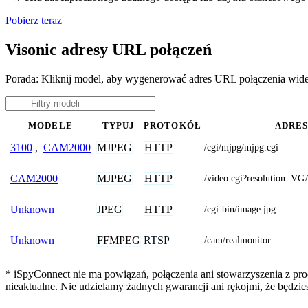
Pobierz teraz
Visonic adresy URL połączeń
Porada: Kliknij model, aby wygenerować adres URL połączenia wide
MODELE
TYPUJ
PROTOKÓŁ
ADRES
MJPEG
HTTP
3100
,
CAM2000
/cgi/mjpg/mjpg.cgi
MJPEG
HTTP
CAM2000
/video.cgi?resolution=VG
JPEG
HTTP
Unknown
/cgi-bin/image.jpg
FFMPEG
RTSP
Unknown
/cam/realmonitor
* iSpyConnect nie ma powiązań, połączenia ani stowarzyszenia z pro
nieaktualne. Nie udzielamy żadnych gwarancji ani rękojmi, że będzi