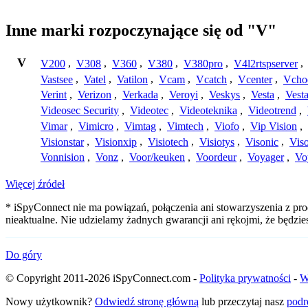
Inne marki rozpoczynające się od "V"
V
V200
,
V308
,
V360
,
V380
,
V380pro
,
V4l2rtspserver
,
Vastsee
,
Vatel
,
Vatilon
,
Vcam
,
Vcatch
,
Vcenter
,
Vcho
Verint
,
Verizon
,
Verkada
,
Veroyi
,
Veskys
,
Vesta
,
Vest
Videosec Security
,
Videotec
,
Videoteknika
,
Videotrend
,
Vimar
,
Vimicro
,
Vimtag
,
Vimtech
,
Viofo
,
Vip Vision
,
Visionstar
,
Visionxip
,
Visiotech
,
Visiotys
,
Visonic
,
Viso
Vonnision
,
Vonz
,
Voor/keuken
,
Voordeur
,
Voyager
,
Vo
Więcej źródeł
* iSpyConnect nie ma powiązań, połączenia ani stowarzyszenia z pro
nieaktualne. Nie udzielamy żadnych gwarancji ani rękojmi, że będzi
Do góry
© Copyright 2011-2026 iSpyConnect.com -
Polityka prywatności
-
W
Nowy użytkownik?
Odwiedź stronę główną
lub przeczytaj nasz
podr