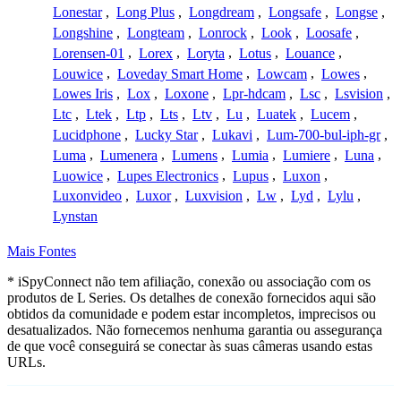
Lonestar
,
Long Plus
,
Longdream
,
Longsafe
,
Longse
,
Longshine
,
Longteam
,
Lonrock
,
Look
,
Loosafe
,
Lorensen-01
,
Lorex
,
Loryta
,
Lotus
,
Louance
,
Louwice
,
Loveday Smart Home
,
Lowcam
,
Lowes
,
Lowes Iris
,
Lox
,
Loxone
,
Lpr-hdcam
,
Lsc
,
Lsvision
,
Ltc
,
Ltek
,
Ltp
,
Lts
,
Ltv
,
Lu
,
Luatek
,
Lucem
,
Lucidphone
,
Lucky Star
,
Lukavi
,
Lum-700-bul-iph-gr
,
Luma
,
Lumenera
,
Lumens
,
Lumia
,
Lumiere
,
Luna
,
Luowice
,
Lupes Electronics
,
Lupus
,
Luxon
,
Luxonvideo
,
Luxor
,
Luxvision
,
Lw
,
Lyd
,
Lylu
,
Lynstan
Mais Fontes
* iSpyConnect não tem afiliação, conexão ou associação com os
produtos de L Series. Os detalhes de conexão fornecidos aqui são
obtidos da comunidade e podem estar incompletos, imprecisos ou
desatualizados. Não fornecemos nenhuma garantia ou assegurança
de que você conseguirá se conectar às suas câmeras usando estas
URLs.