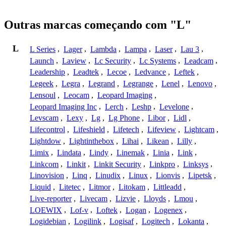
Outras marcas começando com "L"
L
L Series
,
Lager
,
Lambda
,
Lampa
,
Laser
,
Lau 3
,
Launch
,
Laview
,
Lc Security
,
Lc Systems
,
Leadcam
,
Leadership
,
Leadtek
,
Lecoe
,
Ledvance
,
Leftek
,
Legeek
,
Legra
,
Legrand
,
Legrange
,
Lenel
,
Lenovo
,
Lensoul
,
Leocam
,
Leopard Imaging
,
Leopard Imaging Inc
,
Lerch
,
Leshp
,
Levelone
,
Levscam
,
Lexy
,
Lg
,
Lg Phone
,
Libor
,
Lidl
,
Lifecontrol
,
Lifeshield
,
Lifetech
,
Lifeview
,
Lightcam
,
Lightdow
,
Lightinthebox
,
Lihai
,
Likean
,
Lilly
,
Limix
,
Lindata
,
Lindy
,
Linemak
,
Linia
,
Link
,
Linkcom
,
Linkit
,
Linkit Security
,
Linkpro
,
Linksys
,
Linovision
,
Linq
,
Linudix
,
Linux
,
Lionvis
,
Lipetsk
,
Liquid
,
Litetec
,
Litmor
,
Litokam
,
Littleadd
,
Live-reporter
,
Livecam
,
Lizvie
,
Lloyds
,
Lmou
,
LOEWIX
,
Lof-v
,
Loftek
,
Logan
,
Logenex
,
Logidebian
,
Logilink
,
Logisaf
,
Logitech
,
Lokanta
,