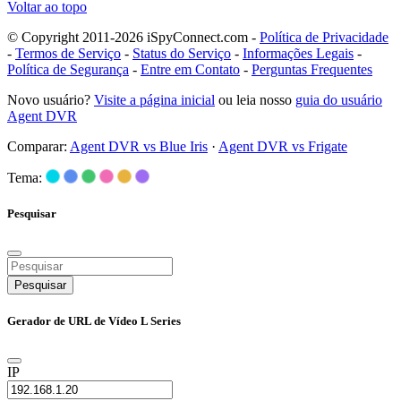
Voltar ao topo
© Copyright 2011-2026 iSpyConnect.com -
Política de Privacidade
-
Termos de Serviço
-
Status do Serviço
-
Informações Legais
-
Política de Segurança
-
Entre em Contato
-
Perguntas Frequentes
Novo usuário?
Visite a página inicial
ou leia nosso
guia do usuário
Agent DVR
Comparar:
Agent DVR vs Blue Iris
·
Agent DVR vs Frigate
Tema:
Pesquisar
Pesquisar
Gerador de URL de Vídeo L Series
IP