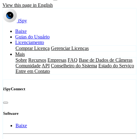
View this page in English
iSpy
Baixe
Guias do Usuário
Licenciamento
Comprar Licença
Gerenciar Licenças
Mais
Sobre
Recursos
Empresas
FAQ
Base de Dados de Câmeras
Comunidade
API
Conselheiro do Sistema
Estado do Serviço
Entre em Contato
iSpyConnect
Software
Baixe