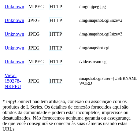
MJPEG
HTTP
Unknown
/img/mjpeg.jpg
JPEG
HTTP
Unknown
/img/snapshot.cgi?size=2
JPEG
HTTP
Unknown
/img/snapshot.cgi?size=3
JPEG
HTTP
Unknown
/img/snapshot.cgi
MJPEG
HTTP
Unknown
/videostream.cgi
View-
/snapshot.cgi?user=[USERNA
JPEG
HTTP
150278-
WORD]
NKFFU
* iSpyConnect não tem afiliação, conexão ou associação com os
produtos de L Series. Os detalhes de conexão fornecidos aqui são
obtidos da comunidade e podem estar incompletos, imprecisos ou
desatualizados. Não fornecemos nenhuma garantia ou assegurança
de que você conseguirá se conectar às suas câmeras usando estas
URLs.