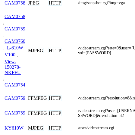
JPEG
HTTP
CAM0758
/img/snapshot.cgi?img=vga
CAM0758
,
CAM0759
,
CAM0760
,
L-610W
,
/videostream.cgi?rate=0&use
MJPEG
HTTP
wd=[PASSWORD]
V100
,
View-
150278-
NKFFU
,
CAM0754
FFMPEG
HTTP
CAM0759
/videostream.cgi?resolution=8&r
/videostream.cgi?user=[USE
CAM0759
FFMPEG
HTTP
SSWORD]&resolution=32
MJPEG
HTTP
KY610W
/user/videostream.cgi