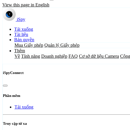
View this page in English
iSpy
Tải xuống
Tài liệu
Bản quyền
Mua Giấy phép
Quản lý Giấy phép
Thêm
Về
Tính năng
Doanh nghiệp
FAQ
Cơ sở dữ liệu Camera
Cộng
iSpyConnect
Phần mềm
Tải xuống
Truy cập từ xa