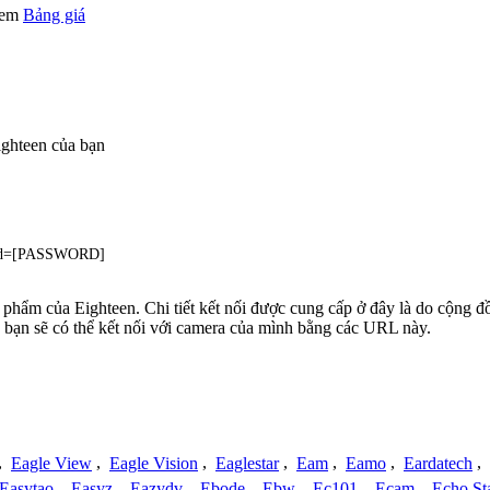
 xem
Bảng giá
ghteen của bạn
wd=[PASSWORD]
n phẩm của Eighteen. Chi tiết kết nối được cung cấp ở đây là do cộng 
 bạn sẽ có thể kết nối với camera của mình bằng các URL này.
,
Eagle View
,
Eagle Vision
,
Eaglestar
,
Eam
,
Eamo
,
Eardatech
,
Easytao
,
Easyz
,
Eazydv
,
Ebode
,
Ebw
,
Ec101
,
Ecam
,
Echo St