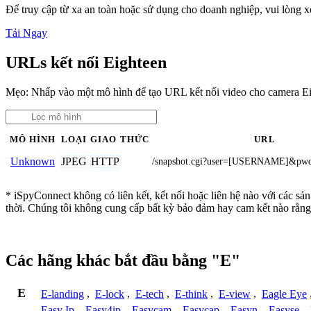
Để truy cập từ xa an toàn hoặc sử dụng cho doanh nghiệp, vui lòng
Tải Ngay
URLs kết nối Eighteen
Mẹo: Nhấp vào một mô hình để tạo URL kết nối video cho camera Ei
MÔ HÌNH
LOẠI
GIAO THỨC
URL
JPEG
HTTP
Unknown
/snapshot.cgi?user=[USERNAME]&p
* iSpyConnect không có liên kết, kết nối hoặc liên hệ nào với các sả
thời. Chúng tôi không cung cấp bất kỳ bảo đảm hay cam kết nào rằng
Các hãng khác bắt đầu bằng "E"
E
E-landing
,
E-lock
,
E-tech
,
E-think
,
E-view
,
Eagle Eye
Easy Ip
,
Easy4ip
,
Easycam
,
Easycap
,
Easyn
,
Easyse
,