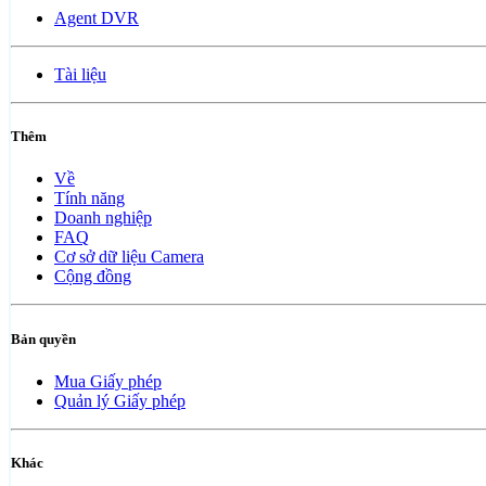
Agent DVR
Tài liệu
Thêm
Về
Tính năng
Doanh nghiệp
FAQ
Cơ sở dữ liệu Camera
Cộng đồng
Bản quyền
Mua Giấy phép
Quản lý Giấy phép
Khác