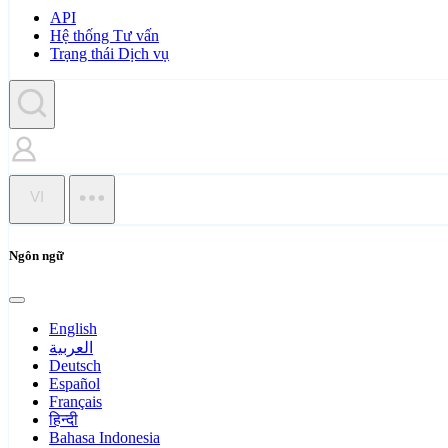
API
Hệ thống Tư vấn
Trạng thái Dịch vụ
VI
Ngôn ngữ
English
العربية
Deutsch
Español
Français
हिन्दी
Bahasa Indonesia