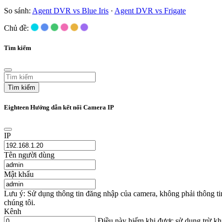
So sánh:
Agent DVR vs Blue Iris
·
Agent DVR vs Frigate
Chủ đề:
Tìm kiếm
Tìm kiếm
Eighteen Hướng dẫn kết nối Camera IP
IP
Tên người dùng
Mật khẩu
Lưu ý: Sử dụng thông tin đăng nhập của camera, không phải thông t
chúng tôi.
Kênh
Điều này hiếm khi được sử dụng trừ k