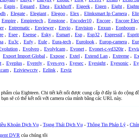
,
Egpis
,
Eguard
,
Ehea
,
Eickhoff
,
Eigeek
,
Eigen
,
Eight
,
Eight
odh
,
Elegate
,
Elegiant
,
Elegoo
,
Elex
,
Elinksmart Ip Camera
,
Eli
,
Empire
,
Empiretech
,
Emstone
,
Encoder10
,
Encore
,
Encore Elec
er
,
Entrematic
,
Enviewer
,
Envio
,
Envision
,
Enxun
,
Eonboom
,
re
,
Esee
,
Esense
,
Esky
,
Esmart
,
Esp
,
Esp32
,
Espressif
,
Espri
ha
,
Eu3c
,
Eufy
,
Eule
,
Eura-tech
,
Eurolook
,
Europ-camera
,
Eur
Evolution
,
Evolveo
,
Evolylcam
,
Evonet
,
Evonet-c-vd320ir
,
Evvi
,
Export Import Global
,
Expose
,
Extel
,
Extend Lan
,
Extreme
,
Ex
t
,
Eyeplus
,
Eyerely
,
Eyes-sys
,
Eyesec
,
Eyesight
,
Eyesonic
,
Ey
zcam
,
Eziviewcctv
,
Ezlink
,
Ezviz
n phẩm của Eighteen. Chi tiết kết nối được cung cấp ở đây là do cộng 
 bạn sẽ có thể kết nối với camera của mình bằng các URL này.
iều Khoản Dịch Vụ
-
Trạng Thái Dịch Vụ
-
Thông Tin Pháp Lý
-
Chín
Agent DVR
của chúng tôi