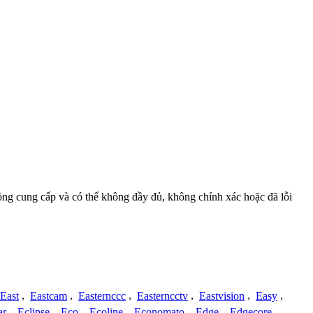
đồng cung cấp và có thể không đầy đủ, không chính xác hoặc đã lỗi
East
,
Eastcam
,
Easternccc
,
Easterncctv
,
Eastvision
,
Easy
,
ar
,
Eclipse
,
Eco
,
Ecoline
,
Economato
,
Edge
,
Edgecore
,