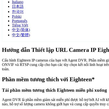
Italiano
日本語
한국어
Polski
Português
Tiếng Việt
中文(简体)
中文(繁體)
Hướng dẫn Thiết lập URL Camera IP Eigh
Cấu hình Eighteen IP cameras của bạn với Agent DVR. Phần mềm giám
ONVIF và RTSP cung cấp cho bạn các tùy chọn kết nối linh hoạt trên
toàn.
Phần mềm tương thích với Eighteen*
Tải phần mềm tương thích Eighteen miễn phí xuống
Agent DVR là phần mềm giám sát miễn phí được hỗ trợ bởi AI với khả n
nào, hỗ trợ số lượng camera không giới hạn và cung cấp quyền truy 