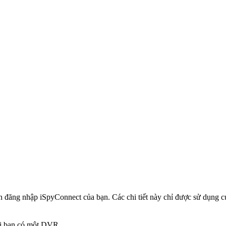
in đăng nhập iSpyConnect của bạn. Các chi tiết này chỉ được sử dụng
hi bạn có một DVR.