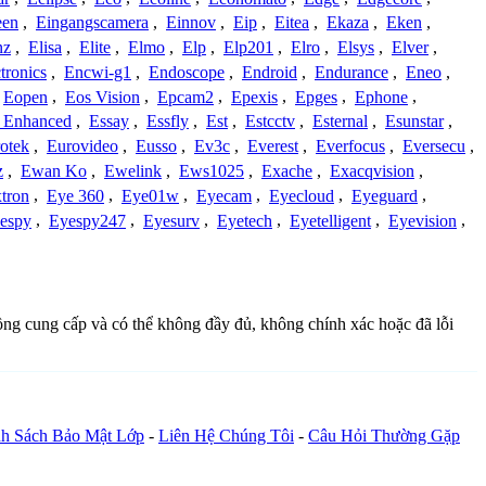
een
,
Eingangscamera
,
Einnov
,
Eip
,
Eitea
,
Ekaza
,
Eken
,
nz
,
Elisa
,
Elite
,
Elmo
,
Elp
,
Elp201
,
Elro
,
Elsys
,
Elver
,
tronics
,
Encwi-g1
,
Endoscope
,
Endroid
,
Endurance
,
Eneo
,
Eopen
,
Eos Vision
,
Epcam2
,
Epexis
,
Epges
,
Ephone
,
t Enhanced
,
Essay
,
Essfly
,
Est
,
Estcctv
,
Esternal
,
Esunstar
,
otek
,
Eurovideo
,
Eusso
,
Ev3c
,
Everest
,
Everfocus
,
Eversecu
,
z
,
Ewan Ko
,
Ewelink
,
Ews1025
,
Exache
,
Exacqvision
,
tron
,
Eye 360
,
Eye01w
,
Eyecam
,
Eyecloud
,
Eyeguard
,
espy
,
Eyespy247
,
Eyesurv
,
Eyetech
,
Eyetelligent
,
Eyevision
,
đồng cung cấp và có thể không đầy đủ, không chính xác hoặc đã lỗi
h Sách Bảo Mật Lớp
-
Liên Hệ Chúng Tôi
-
Câu Hỏi Thường Gặp