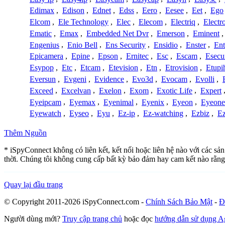
Edimax
,
Edison
,
Ednet
,
Edss
,
Eero
,
Eesee
,
Eet
,
Ego
Elcom
,
Ele Technology
,
Elec
,
Elecom
,
Electriq
,
Electr
Ematic
,
Emax
,
Embedded Net Dvr
,
Emerson
,
Eminent
Engenius
,
Enio Bell
,
Ens Security
,
Ensidio
,
Enster
,
Ent
Epicamera
,
Epine
,
Epson
,
Ernitec
,
Esc
,
Escam
,
Esecu
Esypop
,
Etc
,
Etcam
,
Etevision
,
Etn
,
Etrovision
,
Etupi
Eversun
,
Evgeni
,
Evidence
,
Evo3d
,
Evocam
,
Evolli
,
Exceed
,
Excelvan
,
Exelon
,
Exom
,
Exotic Life
,
Expert
Eyeipcam
,
Eyemax
,
Eyenimal
,
Eyenix
,
Eyeon
,
Eyeone
Eyewatch
,
Eyseo
,
Eyu
,
Ez-ip
,
Ez-watching
,
Ezbiz
,
E
Thêm Nguồn
* iSpyConnect không có liên kết, kết nối hoặc liên hệ nào với các sả
thời. Chúng tôi không cung cấp bất kỳ bảo đảm hay cam kết nào rằng
Quay lại đầu trang
© Copyright 2011-2026 iSpyConnect.com -
Chính Sách Bảo Mật
-
Đ
Người dùng mới?
Truy cập trang chủ
hoặc đọc
hướng dẫn sử dụng 