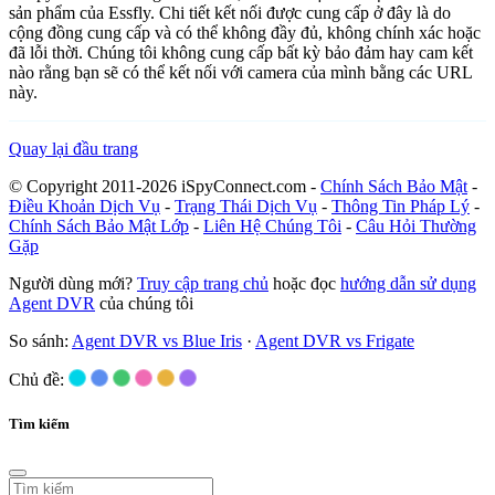
sản phẩm của Essfly. Chi tiết kết nối được cung cấp ở đây là do
cộng đồng cung cấp và có thể không đầy đủ, không chính xác hoặc
đã lỗi thời. Chúng tôi không cung cấp bất kỳ bảo đảm hay cam kết
nào rằng bạn sẽ có thể kết nối với camera của mình bằng các URL
này.
Quay lại đầu trang
© Copyright 2011-2026 iSpyConnect.com -
Chính Sách Bảo Mật
-
Điều Khoản Dịch Vụ
-
Trạng Thái Dịch Vụ
-
Thông Tin Pháp Lý
-
Chính Sách Bảo Mật Lớp
-
Liên Hệ Chúng Tôi
-
Câu Hỏi Thường
Gặp
Người dùng mới?
Truy cập trang chủ
hoặc đọc
hướng dẫn sử dụng
Agent DVR
của chúng tôi
So sánh:
Agent DVR vs Blue Iris
·
Agent DVR vs Frigate
Chủ đề:
Tìm kiếm