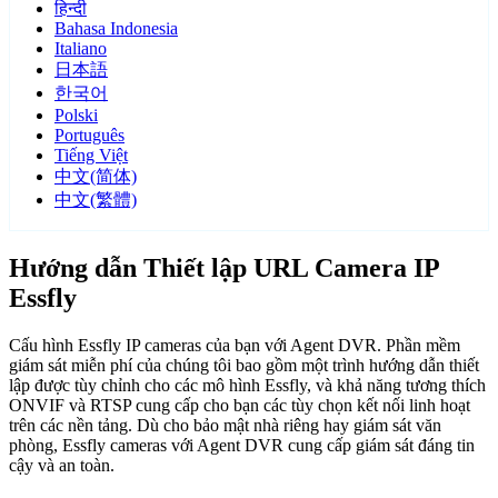
हिन्दी
Bahasa Indonesia
Italiano
日本語
한국어
Polski
Português
Tiếng Việt
中文(简体)
中文(繁體)
Hướng dẫn Thiết lập URL Camera IP
Essfly
Cấu hình Essfly IP cameras của bạn với Agent DVR. Phần mềm
giám sát miễn phí của chúng tôi bao gồm một trình hướng dẫn thiết
lập được tùy chỉnh cho các mô hình Essfly, và khả năng tương thích
ONVIF và RTSP cung cấp cho bạn các tùy chọn kết nối linh hoạt
trên các nền tảng. Dù cho bảo mật nhà riêng hay giám sát văn
phòng, Essfly cameras với Agent DVR cung cấp giám sát đáng tin
cậy và an toàn.