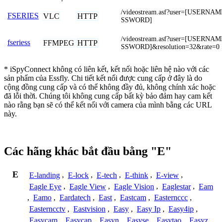
/videostream.asf?user=[USERNA
FSERIES
VLC
HTTP
SSWORD]
/videostream.asf?user=[USERNA
fseriess
FFMPEG
HTTP
SSWORD]&resolution=32&rate=0
* iSpyConnect không có liên kết, kết nối hoặc liên hệ nào với các
sản phẩm của Essfly. Chi tiết kết nối được cung cấp ở đây là do
cộng đồng cung cấp và có thể không đầy đủ, không chính xác hoặc
đã lỗi thời. Chúng tôi không cung cấp bất kỳ bảo đảm hay cam kết
nào rằng bạn sẽ có thể kết nối với camera của mình bằng các URL
này.
Các hãng khác bắt đầu bằng "E"
E
E-landing
,
E-lock
,
E-tech
,
E-think
,
E-view
,
Eagle Eye
,
Eagle View
,
Eagle Vision
,
Eaglestar
,
Eam
,
Eamo
,
Eardatech
,
East
,
Eastcam
,
Easternccc
,
Easterncctv
,
Eastvision
,
Easy
,
Easy Ip
,
Easy4ip
,
Easycam
,
Easycap
,
Easyn
,
Easyse
,
Easytao
,
Easyz
,