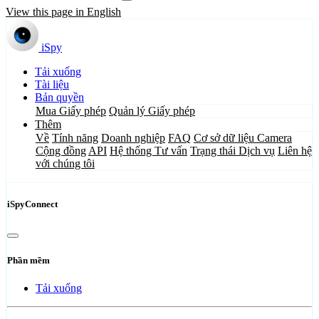
View this page in English
iSpy
Tải xuống
Tài liệu
Bản quyền
Mua Giấy phép
Quản lý Giấy phép
Thêm
Về
Tính năng
Doanh nghiệp
FAQ
Cơ sở dữ liệu Camera
Cộng đồng
API
Hệ thống Tư vấn
Trạng thái Dịch vụ
Liên hệ
với chúng tôi
iSpyConnect
Phần mềm
Tải xuống