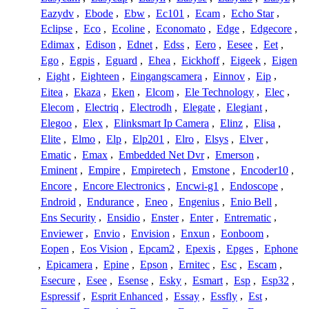
Eazydv
,
Ebode
,
Ebw
,
Ec101
,
Ecam
,
Echo Star
,
Eclipse
,
Eco
,
Ecoline
,
Economato
,
Edge
,
Edgecore
,
Edimax
,
Edison
,
Ednet
,
Edss
,
Eero
,
Eesee
,
Eet
,
Ego
,
Egpis
,
Eguard
,
Ehea
,
Eickhoff
,
Eigeek
,
Eigen
,
Eight
,
Eighteen
,
Eingangscamera
,
Einnov
,
Eip
,
Eitea
,
Ekaza
,
Eken
,
Elcom
,
Ele Technology
,
Elec
,
Elecom
,
Electriq
,
Electrodh
,
Elegate
,
Elegiant
,
Elegoo
,
Elex
,
Elinksmart Ip Camera
,
Elinz
,
Elisa
,
Elite
,
Elmo
,
Elp
,
Elp201
,
Elro
,
Elsys
,
Elver
,
Ematic
,
Emax
,
Embedded Net Dvr
,
Emerson
,
Eminent
,
Empire
,
Empiretech
,
Emstone
,
Encoder10
,
Encore
,
Encore Electronics
,
Encwi-g1
,
Endoscope
,
Endroid
,
Endurance
,
Eneo
,
Engenius
,
Enio Bell
,
Ens Security
,
Ensidio
,
Enster
,
Enter
,
Entrematic
,
Enviewer
,
Envio
,
Envision
,
Enxun
,
Eonboom
,
Eopen
,
Eos Vision
,
Epcam2
,
Epexis
,
Epges
,
Ephone
,
Epicamera
,
Epine
,
Epson
,
Ernitec
,
Esc
,
Escam
,
Esecure
,
Esee
,
Esense
,
Esky
,
Esmart
,
Esp
,
Esp32
,
Espressif
,
Esprit Enhanced
,
Essay
,
Essfly
,
Est
,