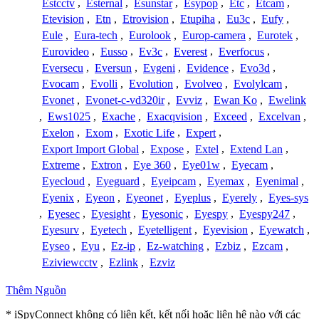
Estcctv
,
Esternal
,
Esunstar
,
Esypop
,
Etc
,
Etcam
,
Etevision
,
Etn
,
Etrovision
,
Etupiha
,
Eu3c
,
Eufy
,
Eule
,
Eura-tech
,
Eurolook
,
Europ-camera
,
Eurotek
,
Eurovideo
,
Eusso
,
Ev3c
,
Everest
,
Everfocus
,
Eversecu
,
Eversun
,
Evgeni
,
Evidence
,
Evo3d
,
Evocam
,
Evolli
,
Evolution
,
Evolveo
,
Evolylcam
,
Evonet
,
Evonet-c-vd320ir
,
Evviz
,
Ewan Ko
,
Ewelink
,
Ews1025
,
Exache
,
Exacqvision
,
Exceed
,
Excelvan
,
Exelon
,
Exom
,
Exotic Life
,
Expert
,
Export Import Global
,
Expose
,
Extel
,
Extend Lan
,
Extreme
,
Extron
,
Eye 360
,
Eye01w
,
Eyecam
,
Eyecloud
,
Eyeguard
,
Eyeipcam
,
Eyemax
,
Eyenimal
,
Eyenix
,
Eyeon
,
Eyeonet
,
Eyeplus
,
Eyerely
,
Eyes-sys
,
Eyesec
,
Eyesight
,
Eyesonic
,
Eyespy
,
Eyespy247
,
Eyesurv
,
Eyetech
,
Eyetelligent
,
Eyevision
,
Eyewatch
,
Eyseo
,
Eyu
,
Ez-ip
,
Ez-watching
,
Ezbiz
,
Ezcam
,
Eziviewcctv
,
Ezlink
,
Ezviz
Thêm Nguồn
* iSpyConnect không có liên kết, kết nối hoặc liên hệ nào với các