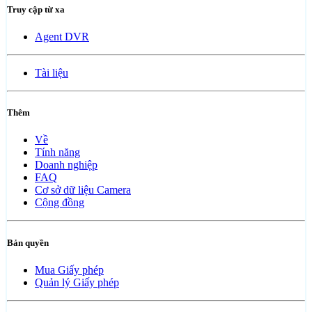
Truy cập từ xa
Agent DVR
Tài liệu
Thêm
Về
Tính năng
Doanh nghiệp
FAQ
Cơ sở dữ liệu Camera
Cộng đồng
Bản quyền
Mua Giấy phép
Quản lý Giấy phép