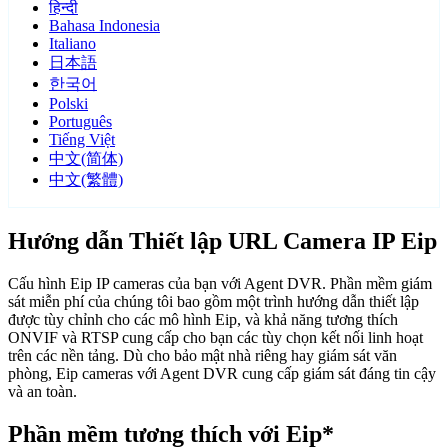
हिन्दी
Bahasa Indonesia
Italiano
日本語
한국어
Polski
Português
Tiếng Việt
中文(简体)
中文(繁體)
Hướng dẫn Thiết lập URL Camera IP Eip
Cấu hình Eip IP cameras của bạn với Agent DVR. Phần mềm giám
sát miễn phí của chúng tôi bao gồm một trình hướng dẫn thiết lập
được tùy chỉnh cho các mô hình Eip, và khả năng tương thích
ONVIF và RTSP cung cấp cho bạn các tùy chọn kết nối linh hoạt
trên các nền tảng. Dù cho bảo mật nhà riêng hay giám sát văn
phòng, Eip cameras với Agent DVR cung cấp giám sát đáng tin cậy
và an toàn.
Phần mềm tương thích với Eip*