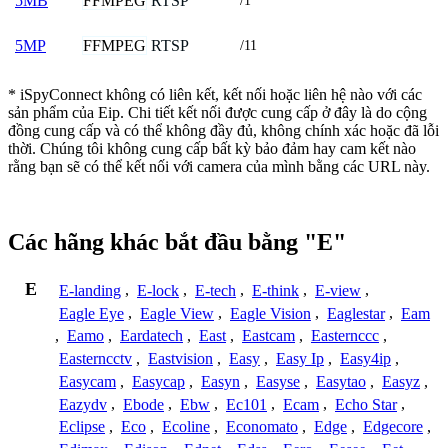
FFMPEG
RTSP
5MB
/1
FFMPEG
RTSP
5MP
/11
* iSpyConnect không có liên kết, kết nối hoặc liên hệ nào với các
sản phẩm của Eip. Chi tiết kết nối được cung cấp ở đây là do cộng
đồng cung cấp và có thể không đầy đủ, không chính xác hoặc đã lỗi
thời. Chúng tôi không cung cấp bất kỳ bảo đảm hay cam kết nào
rằng bạn sẽ có thể kết nối với camera của mình bằng các URL này.
Các hãng khác bắt đầu bằng "E"
E
E-landing
,
E-lock
,
E-tech
,
E-think
,
E-view
,
Eagle Eye
,
Eagle View
,
Eagle Vision
,
Eaglestar
,
Eam
,
Eamo
,
Eardatech
,
East
,
Eastcam
,
Easternccc
,
Easterncctv
,
Eastvision
,
Easy
,
Easy Ip
,
Easy4ip
,
Easycam
,
Easycap
,
Easyn
,
Easyse
,
Easytao
,
Easyz
,
Eazydv
,
Ebode
,
Ebw
,
Ec101
,
Ecam
,
Echo Star
,
Eclipse
,
Eco
,
Ecoline
,
Economato
,
Edge
,
Edgecore
,