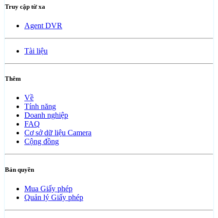
Truy cập từ xa
Agent DVR
Tài liệu
Thêm
Về
Tính năng
Doanh nghiệp
FAQ
Cơ sở dữ liệu Camera
Cộng đồng
Bản quyền
Mua Giấy phép
Quản lý Giấy phép