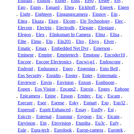
Edimax
,
Edison
,
Ednet
,
Edss
,
Eero
,
Eesee
,
Eet
,
Ego
,
Egpis
,
Eguard
,
Ehea
,
Eickhoff
,
Eigeek
,
Eigen
,
Eight
,
Eighteen
,
Eingangscamera
,
Einnov
,
Eip
,
Eitea
,
Ekaza
,
Eken
,
Elcom
,
Ele Technology
,
Elec
,
Elecom
,
Electriq
,
Electrodh
,
Elegate
,
Elegiant
,
Elegoo
,
Elex
,
Elinksmart Ip Camera
,
Elinz
,
Elisa
,
Elite
,
Elmo
,
Elp
,
Elp201
,
Elro
,
Elsys
,
Elver
,
Ematic
,
Emax
,
Embedded Net Dvr
,
Emerson
,
Eminent
,
Empire
,
Empiretech
,
Emstone
,
Encoder10
,
Encore
,
Encore Electronics
,
Encwi-g1
,
Endoscope
,
Endroid
,
Endurance
,
Eneo
,
Engenius
,
Enio Bell
,
Ens Security
,
Ensidio
,
Enster
,
Enter
,
Entrematic
,
Enviewer
,
Envio
,
Envision
,
Enxun
,
Eonboom
,
Eopen
,
Eos Vision
,
Epcam2
,
Epexis
,
Epges
,
Ephone
,
Epicamera
,
Epine
,
Epson
,
Ernitec
,
Esc
,
Escam
,
Esecure
,
Esee
,
Esense
,
Esky
,
Esmart
,
Esp
,
Esp32
,
Espressif
,
Esprit Enhanced
,
Essay
,
Essfly
,
Est
,
Estcctv
,
Esternal
,
Esunstar
,
Esypop
,
Etc
,
Etcam
,
Etevision
,
Etn
,
Etrovision
,
Etupiha
,
Eu3c
,
Eufy
,
Eule
,
Eura-tech
,
Eurolook
,
Europ-camera
,
Eurotek
,