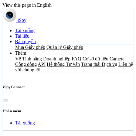
View this page in English
iSpy
Tải xuống
Tài liệu
Bản quyền
Mua Giấy phép
Quản lý Giấy phép
Thêm
Về
Tính năng
Doanh nghiệp
FAQ
Cơ sở dữ liệu Camera
Cộng đồng
API
Hệ thống Tư vấn
Trạng thái Dịch vụ
Liên hệ
với chúng tôi
iSpyConnect
Phần mềm
Tải xuống