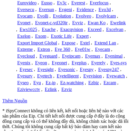
Eurovideo
,
Eusso
,
Ev3c
,
Everest
,
Everfocus
,
Eversecu
,
Eversun
,
Evgeni
,
Evidence
,
Evo3d
,
Evocam
,
Evolli
,
Evolution
,
Evolveo
,
Evolylcam
,
Evonet
,
Evonet-c-vd320ir
,
Evviz
,
Ewan Ko
,
Ewelink
,
Ews1025
,
Exache
,
Exacqvision
,
Exceed
,
Excelvan
,
Exelon
,
Exom
,
Exotic Life
,
Expert
,
Export Import Global
,
Expose
,
Extel
,
Extend Lan
,
Extreme
,
Extron
,
Eye 360
,
Eye01w
,
Eyecam
,
Eyecloud
,
Eyeguard
,
Eyeipcam
,
Eyemax
,
Eyenimal
,
Eyenix
,
Eyeon
,
Eyeonet
,
Eyeplus
,
Eyerely
,
Eyes-sys
,
Eyesec
,
Eyesight
,
Eyesonic
,
Eyespy
,
Eyespy247
,
Eyesurv
,
Eyetech
,
Eyetelligent
,
Eyevision
,
Eyewatch
,
Eyseo
,
Eyu
,
Ez-ip
,
Ez-watching
,
Ezbiz
,
Ezcam
,
Eziviewcctv
,
Ezlink
,
Ezviz
Thêm Nguồn
* iSpyConnect không có liên kết, kết nối hoặc liên hệ nào với các
sản phẩm của Eip. Chi tiết kết nối được cung cấp ở đây là do cộng
đồng cung cấp và có thể không đầy đủ, không chính xác hoặc đã lỗi
thời. Chúng tôi không cung cấp bất kỳ bảo đảm hay cam kết nào