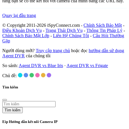
rằng bạn sẽ có thể kết nối với camera của mình bằng các URL này.
Quay lại đầu trang
© Copyright 2011-2026 iSpyConnect.com -
Chính Sách Bảo Mật
-
Điều Khoản Dịch Vụ
-
Trạng Thái Dịch Vụ
-
Thông Tin Pháp Lý
-
Chính Sách Bảo Mật Lớp
-
Liên Hệ Chúng Tôi
-
Câu Hỏi Thường
Gặp
Người dùng mới?
Truy cập trang chủ
hoặc đọc
hướng dẫn sử dụng
Agent DVR
của chúng tôi
So sánh:
Agent DVR vs Blue Iris
·
Agent DVR vs Frigate
Chủ đề:
Tìm kiếm
Tìm kiếm
Eip Hướng dẫn kết nối Camera IP