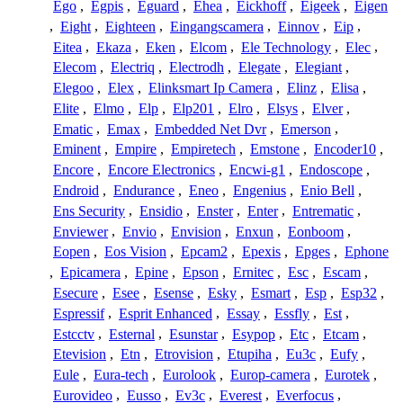
Ego
,
Egpis
,
Eguard
,
Ehea
,
Eickhoff
,
Eigeek
,
Eigen
,
Eight
,
Eighteen
,
Eingangscamera
,
Einnov
,
Eip
,
Eitea
,
Ekaza
,
Eken
,
Elcom
,
Ele Technology
,
Elec
,
Elecom
,
Electriq
,
Electrodh
,
Elegate
,
Elegiant
,
Elegoo
,
Elex
,
Elinksmart Ip Camera
,
Elinz
,
Elisa
,
Elite
,
Elmo
,
Elp
,
Elp201
,
Elro
,
Elsys
,
Elver
,
Ematic
,
Emax
,
Embedded Net Dvr
,
Emerson
,
Eminent
,
Empire
,
Empiretech
,
Emstone
,
Encoder10
,
Encore
,
Encore Electronics
,
Encwi-g1
,
Endoscope
,
Endroid
,
Endurance
,
Eneo
,
Engenius
,
Enio Bell
,
Ens Security
,
Ensidio
,
Enster
,
Enter
,
Entrematic
,
Enviewer
,
Envio
,
Envision
,
Enxun
,
Eonboom
,
Eopen
,
Eos Vision
,
Epcam2
,
Epexis
,
Epges
,
Ephone
,
Epicamera
,
Epine
,
Epson
,
Ernitec
,
Esc
,
Escam
,
Esecure
,
Esee
,
Esense
,
Esky
,
Esmart
,
Esp
,
Esp32
,
Espressif
,
Esprit Enhanced
,
Essay
,
Essfly
,
Est
,
Estcctv
,
Esternal
,
Esunstar
,
Esypop
,
Etc
,
Etcam
,
Etevision
,
Etn
,
Etrovision
,
Etupiha
,
Eu3c
,
Eufy
,
Eule
,
Eura-tech
,
Eurolook
,
Europ-camera
,
Eurotek
,
Eurovideo
,
Eusso
,
Ev3c
,
Everest
,
Everfocus
,