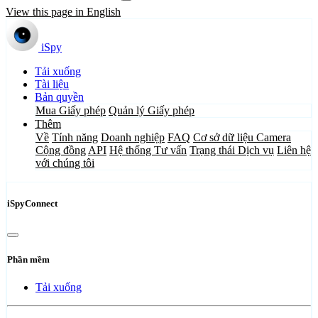
View this page in English
iSpy
Tải xuống
Tài liệu
Bản quyền
Mua Giấy phép
Quản lý Giấy phép
Thêm
Về
Tính năng
Doanh nghiệp
FAQ
Cơ sở dữ liệu Camera
Cộng đồng
API
Hệ thống Tư vấn
Trạng thái Dịch vụ
Liên hệ
với chúng tôi
iSpyConnect
Phần mềm
Tải xuống