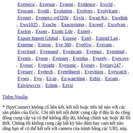
Eversecu
,
Eversun
,
Evgeni
,
Evidence
,
Evo3d
,
Evocam
,
Evolli
,
Evolution
,
Evolveo
,
Evolylcam
,
Evonet
,
Evonet-c-vd320ir
,
Evviz
,
Ewan Ko
,
Ewelink
,
Ews1025
,
Exache
,
Exacqvision
,
Exceed
,
Excelvan
,
Exelon
,
Exom
,
Exotic Life
,
Expert
,
Export Import Global
,
Expose
,
Extel
,
Extend Lan
,
Extreme
,
Extron
,
Eye 360
,
Eye01w
,
Eyecam
,
Eyecloud
,
Eyeguard
,
Eyeipcam
,
Eyemax
,
Eyenimal
,
Eyenix
,
Eyeon
,
Eyeonet
,
Eyeplus
,
Eyerely
,
Eyes-sys
,
Eyesec
,
Eyesight
,
Eyesonic
,
Eyespy
,
Eyespy247
,
Eyesurv
,
Eyetech
,
Eyetelligent
,
Eyevision
,
Eyewatch
,
Eyseo
,
Eyu
,
Ez-ip
,
Ez-watching
,
Ezbiz
,
Ezcam
,
Eziviewcctv
,
Ezlink
,
Ezviz
Thêm Nguồn
* iSpyConnect không có liên kết, kết nối hoặc liên hệ nào với các
sản phẩm của Eu3c. Chi tiết kết nối được cung cấp ở đây là do cộng
đồng cung cấp và có thể không đầy đủ, không chính xác hoặc đã lỗi
thời. Chúng tôi không cung cấp bất kỳ bảo đảm hay cam kết nào
rằng bạn sẽ có thể kết nối với camera của mình bằng các URL này.