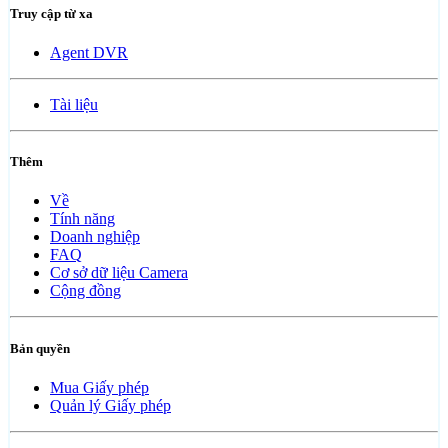
Truy cập từ xa
Agent DVR
Tài liệu
Thêm
Về
Tính năng
Doanh nghiệp
FAQ
Cơ sở dữ liệu Camera
Cộng đồng
Bản quyền
Mua Giấy phép
Quản lý Giấy phép