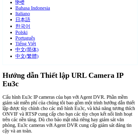
हिन्दी
Bahasa Indonesia
Italiano
日本語
한국어
Polski
Português
Tiếng Việt
中文(简体)
中文(繁體)
Hướng dẫn Thiết lập URL Camera IP
Eu3c
Cấu hình Eu3c IP cameras của bạn với Agent DVR. Phần mềm
giám sát miễn phí của chúng tôi bao gồm một trình hướng dẫn thiết
lập được tùy chỉnh cho các mô hình Eu3c, và khả năng tương thích
ONVIF và RTSP cung cấp cho bạn các tùy chọn kết nối linh hoạt
trên các nền tảng. Dù cho bảo mật nhà riêng hay giám sát văn
phòng, Eu3c cameras với Agent DVR cung cấp giám sát đáng tin
cậy và an toàn.