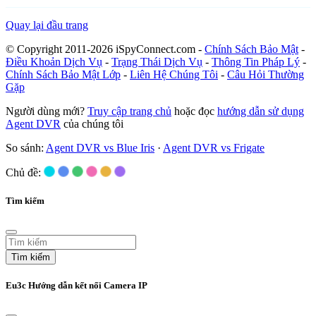
Quay lại đầu trang
© Copyright 2011-2026 iSpyConnect.com -
Chính Sách Bảo Mật
-
Điều Khoản Dịch Vụ
-
Trạng Thái Dịch Vụ
-
Thông Tin Pháp Lý
-
Chính Sách Bảo Mật Lớp
-
Liên Hệ Chúng Tôi
-
Câu Hỏi Thường
Gặp
Người dùng mới?
Truy cập trang chủ
hoặc đọc
hướng dẫn sử dụng
Agent DVR
của chúng tôi
So sánh:
Agent DVR vs Blue Iris
·
Agent DVR vs Frigate
Chủ đề:
Tìm kiếm
Tìm kiếm
Eu3c Hướng dẫn kết nối Camera IP