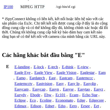
MJPEG
HTTP
IP100
/cgi-bin/sf.cgi
* iSpyConnect không có liên kết, kết nối hoặc liên hệ nào với các
sản phẩm của Eu3c. Chi tiết kết nối được cung cấp ở đây là do cộng
đồng cung cấp và có thể không đầy đủ, không chính xác hoặc đã lỗi
thời. Chúng tôi không cung cấp bất kỳ bảo đảm hay cam kết nào
rằng bạn sẽ có thể kết nối với camera của mình bằng các URL này.
Các hãng khác bắt đầu bằng "E"
E
E-landing
,
E-lock
,
E-tech
,
E-think
,
E-view
,
Eagle Eye
,
Eagle View
,
Eagle Vision
,
Eaglestar
,
Eam
,
Eamo
,
Eardatech
,
East
,
Eastcam
,
Easternccc
,
Easterncctv
,
Eastvision
,
Easy
,
Easy Ip
,
Easy4ip
,
Easycam
,
Easycap
,
Easyn
,
Easyse
,
Easytao
,
Easyz
,
Eazydv
,
Ebode
,
Ebw
,
Ec101
,
Ecam
,
Echo Star
,
Eclipse
,
Eco
,
Ecoline
,
Economato
,
Edge
,
Edgecore
,
Edimax
,
Edison
,
Ednet
,
Edss
,
Eero
,
Eesee
,
Eet
,