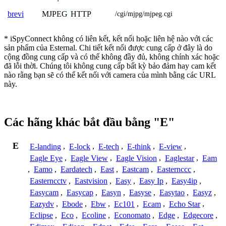
MJPEG
HTTP
brevi
/cgi/mjpg/mjpeg.cgi
* iSpyConnect không có liên kết, kết nối hoặc liên hệ nào với các
sản phẩm của Esternal. Chi tiết kết nối được cung cấp ở đây là do
cộng đồng cung cấp và có thể không đầy đủ, không chính xác hoặc
đã lỗi thời. Chúng tôi không cung cấp bất kỳ bảo đảm hay cam kết
nào rằng bạn sẽ có thể kết nối với camera của mình bằng các URL
này.
Các hãng khác bắt đầu bằng "E"
E
E-landing
,
E-lock
,
E-tech
,
E-think
,
E-view
,
Eagle Eye
,
Eagle View
,
Eagle Vision
,
Eaglestar
,
Eam
,
Eamo
,
Eardatech
,
East
,
Eastcam
,
Easternccc
,
Easterncctv
,
Eastvision
,
Easy
,
Easy Ip
,
Easy4ip
,
Easycam
,
Easycap
,
Easyn
,
Easyse
,
Easytao
,
Easyz
,
Eazydv
,
Ebode
,
Ebw
,
Ec101
,
Ecam
,
Echo Star
,
Eclipse
,
Eco
,
Ecoline
,
Economato
,
Edge
,
Edgecore
,