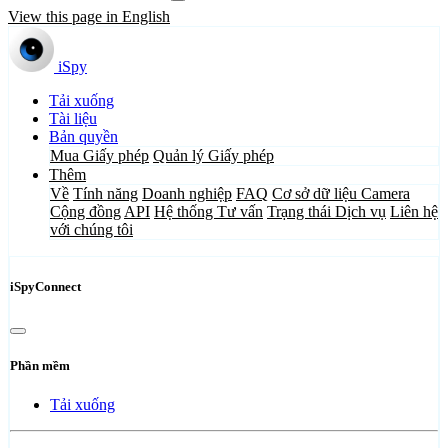
View this page in English
iSpy
Tải xuống
Tài liệu
Bản quyền
Mua Giấy phép
Quản lý Giấy phép
Thêm
Về
Tính năng
Doanh nghiệp
FAQ
Cơ sở dữ liệu Camera
Cộng đồng
API
Hệ thống Tư vấn
Trạng thái Dịch vụ
Liên hệ
với chúng tôi
iSpyConnect
Phần mềm
Tải xuống