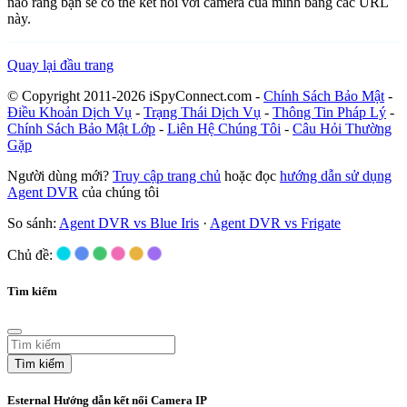
nào rằng bạn sẽ có thể kết nối với camera của mình bằng các URL
này.
Quay lại đầu trang
© Copyright 2011-2026 iSpyConnect.com -
Chính Sách Bảo Mật
-
Điều Khoản Dịch Vụ
-
Trạng Thái Dịch Vụ
-
Thông Tin Pháp Lý
-
Chính Sách Bảo Mật Lớp
-
Liên Hệ Chúng Tôi
-
Câu Hỏi Thường
Gặp
Người dùng mới?
Truy cập trang chủ
hoặc đọc
hướng dẫn sử dụng
Agent DVR
của chúng tôi
So sánh:
Agent DVR vs Blue Iris
·
Agent DVR vs Frigate
Chủ đề:
Tìm kiếm
Tìm kiếm
Esternal Hướng dẫn kết nối Camera IP