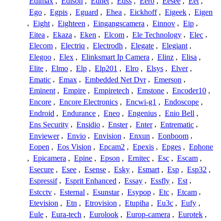
Edimax
,
Edison
,
Ednet
,
Edss
,
Eero
,
Eesee
,
Eet
,
Ego
,
Egpis
,
Eguard
,
Ehea
,
Eickhoff
,
Eigeek
,
Eigen
,
Eight
,
Eighteen
,
Eingangscamera
,
Einnov
,
Eip
,
Eitea
,
Ekaza
,
Eken
,
Elcom
,
Ele Technology
,
Elec
,
Elecom
,
Electriq
,
Electrodh
,
Elegate
,
Elegiant
,
Elegoo
,
Elex
,
Elinksmart Ip Camera
,
Elinz
,
Elisa
,
Elite
,
Elmo
,
Elp
,
Elp201
,
Elro
,
Elsys
,
Elver
,
Ematic
,
Emax
,
Embedded Net Dvr
,
Emerson
,
Eminent
,
Empire
,
Empiretech
,
Emstone
,
Encoder10
,
Encore
,
Encore Electronics
,
Encwi-g1
,
Endoscope
,
Endroid
,
Endurance
,
Eneo
,
Engenius
,
Enio Bell
,
Ens Security
,
Ensidio
,
Enster
,
Enter
,
Entrematic
,
Enviewer
,
Envio
,
Envision
,
Enxun
,
Eonboom
,
Eopen
,
Eos Vision
,
Epcam2
,
Epexis
,
Epges
,
Ephone
,
Epicamera
,
Epine
,
Epson
,
Ernitec
,
Esc
,
Escam
,
Esecure
,
Esee
,
Esense
,
Esky
,
Esmart
,
Esp
,
Esp32
,
Espressif
,
Esprit Enhanced
,
Essay
,
Essfly
,
Est
,
Estcctv
,
Esternal
,
Esunstar
,
Esypop
,
Etc
,
Etcam
,
Etevision
,
Etn
,
Etrovision
,
Etupiha
,
Eu3c
,
Eufy
,
Eule
,
Eura-tech
,
Eurolook
,
Europ-camera
,
Eurotek
,