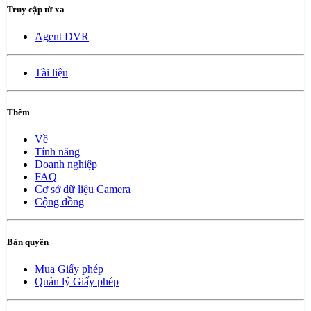
Truy cập từ xa
Agent DVR
Tài liệu
Thêm
Về
Tính năng
Doanh nghiệp
FAQ
Cơ sở dữ liệu Camera
Cộng đồng
Bản quyền
Mua Giấy phép
Quản lý Giấy phép