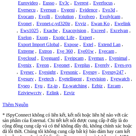
Eurovideo
,
Eusso
,
Ev3c
,
Everest
,
Everfocus
,
Eversecu
,
Eversun
,
Evgeni
,
Evidence
,
Evo3d
,
Evocam
,
Evolli
,
Evolution
,
Evolveo
,
Evolylcam
,
Evonet
,
Evonet-c-vd320ir
,
Evviz
,
Ewan Ko
,
Ewelink
,
Ews1025
,
Exache
,
Exacqvision
,
Exceed
,
Excelvan
,
Exelon
,
Exom
,
Exotic Life
,
Expert
,
Export Import Global
,
Expose
,
Extel
,
Extend Lan
,
Extreme
,
Extron
,
Eye 360
,
Eye01w
,
Eyecam
,
Eyecloud
,
Eyeguard
,
Eyeipcam
,
Eyemax
,
Eyenimal
,
Eyenix
,
Eyeon
,
Eyeonet
,
Eyeplus
,
Eyerely
,
Eyes-sys
,
Eyesec
,
Eyesight
,
Eyesonic
,
Eyespy
,
Eyespy247
,
Eyesurv
,
Eyetech
,
Eyetelligent
,
Eyevision
,
Eyewatch
,
Eyseo
,
Eyu
,
Ez-ip
,
Ez-watching
,
Ezbiz
,
Ezcam
,
Eziviewcctv
,
Ezlink
,
Ezviz
Thêm Nguồn
* iSpyConnect không có liên kết, kết nối hoặc liên hệ nào với các
sản phẩm của Esternal. Chi tiết kết nối được cung cấp ở đây là do
cộng đồng cung cấp và có thể không đầy đủ, không chính xác hoặc
đã lỗi thời. Chúng tôi không cung cấp bất kỳ bảo đảm hay cam kết