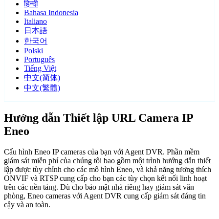
हिन्दी
Bahasa Indonesia
Italiano
日本語
한국어
Polski
Português
Tiếng Việt
中文(简体)
中文(繁體)
Hướng dẫn Thiết lập URL Camera IP
Eneo
Cấu hình Eneo IP cameras của bạn với Agent DVR. Phần mềm
giám sát miễn phí của chúng tôi bao gồm một trình hướng dẫn thiết
lập được tùy chỉnh cho các mô hình Eneo, và khả năng tương thích
ONVIF và RTSP cung cấp cho bạn các tùy chọn kết nối linh hoạt
trên các nền tảng. Dù cho bảo mật nhà riêng hay giám sát văn
phòng, Eneo cameras với Agent DVR cung cấp giám sát đáng tin
cậy và an toàn.