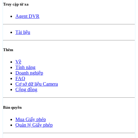
Truy cập từ xa
Agent DVR
Tài liệu
Thêm
Về
Tính năng
Doanh nghiệp
FAQ
Cơ sở dữ liệu Camera
Cộng đồng
Bản quyền
Mua Giấy phép
Quản lý Giấy phép