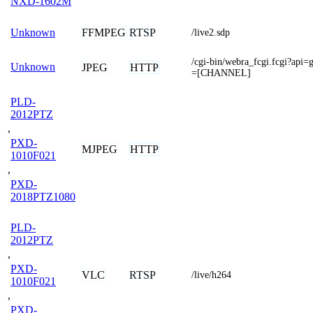
NXD-1602M
FFMPEG
RTSP
Unknown
/live2.sdp
/cgi-bin/webra_fcgi.fcgi?api
Unknown
JPEG
HTTP
=[CHANNEL]
PLD-
2012PTZ
,
PXD-
MJPEG
HTTP
1010F021
,
PXD-
2018PTZ1080
PLD-
2012PTZ
,
PXD-
VLC
RTSP
/live/h264
1010F021
,
PXD-