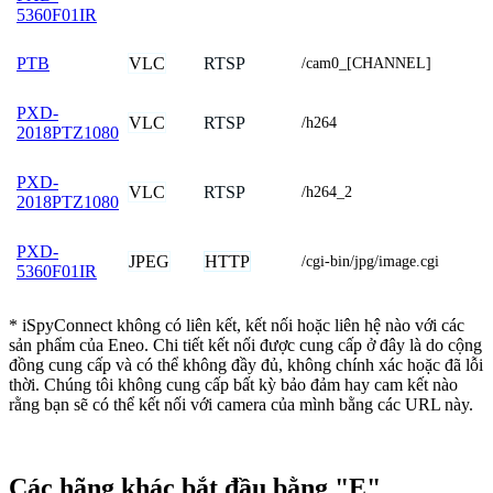
5360F01IR
VLC
RTSP
PTB
/cam0_[CHANNEL]
PXD-
VLC
RTSP
/h264
2018PTZ1080
PXD-
VLC
RTSP
/h264_2
2018PTZ1080
PXD-
JPEG
HTTP
/cgi-bin/jpg/image.cgi
5360F01IR
* iSpyConnect không có liên kết, kết nối hoặc liên hệ nào với các
sản phẩm của Eneo. Chi tiết kết nối được cung cấp ở đây là do cộng
đồng cung cấp và có thể không đầy đủ, không chính xác hoặc đã lỗi
thời. Chúng tôi không cung cấp bất kỳ bảo đảm hay cam kết nào
rằng bạn sẽ có thể kết nối với camera của mình bằng các URL này.
Các hãng khác bắt đầu bằng "E"