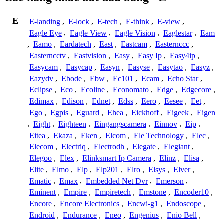
E
E-landing
,
E-lock
,
E-tech
,
E-think
,
E-view
,
Eagle Eye
,
Eagle View
,
Eagle Vision
,
Eaglestar
,
Eam
,
Eamo
,
Eardatech
,
East
,
Eastcam
,
Easternccc
,
Easterncctv
,
Eastvision
,
Easy
,
Easy Ip
,
Easy4ip
,
Easycam
,
Easycap
,
Easyn
,
Easyse
,
Easytao
,
Easyz
,
Eazydv
,
Ebode
,
Ebw
,
Ec101
,
Ecam
,
Echo Star
,
Eclipse
,
Eco
,
Ecoline
,
Economato
,
Edge
,
Edgecore
,
Edimax
,
Edison
,
Ednet
,
Edss
,
Eero
,
Eesee
,
Eet
,
Ego
,
Egpis
,
Eguard
,
Ehea
,
Eickhoff
,
Eigeek
,
Eigen
,
Eight
,
Eighteen
,
Eingangscamera
,
Einnov
,
Eip
,
Eitea
,
Ekaza
,
Eken
,
Elcom
,
Ele Technology
,
Elec
,
Elecom
,
Electriq
,
Electrodh
,
Elegate
,
Elegiant
,
Elegoo
,
Elex
,
Elinksmart Ip Camera
,
Elinz
,
Elisa
,
Elite
,
Elmo
,
Elp
,
Elp201
,
Elro
,
Elsys
,
Elver
,
Ematic
,
Emax
,
Embedded Net Dvr
,
Emerson
,
Eminent
,
Empire
,
Empiretech
,
Emstone
,
Encoder10
,
Encore
,
Encore Electronics
,
Encwi-g1
,
Endoscope
,
Endroid
,
Endurance
,
Eneo
,
Engenius
,
Enio Bell
,