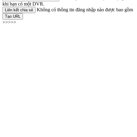
khi bạn có một DVR.
Không có thông tin đăng nhập nào được bao gồm
Liên kết chia sẻ
Tạo URL
>>>>>