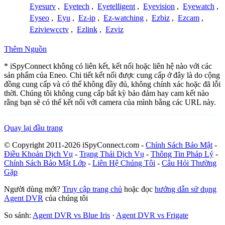
Eyesurv
,
Eyetech
,
Eyetelligent
,
Eyevision
,
Eyewatch
,
Eyseo
,
Eyu
,
Ez-ip
,
Ez-watching
,
Ezbiz
,
Ezcam
,
Eziviewcctv
,
Ezlink
,
Ezviz
Thêm Nguồn
* iSpyConnect không có liên kết, kết nối hoặc liên hệ nào với các
sản phẩm của Eneo. Chi tiết kết nối được cung cấp ở đây là do cộng
đồng cung cấp và có thể không đầy đủ, không chính xác hoặc đã lỗi
thời. Chúng tôi không cung cấp bất kỳ bảo đảm hay cam kết nào
rằng bạn sẽ có thể kết nối với camera của mình bằng các URL này.
Quay lại đầu trang
© Copyright 2011-2026 iSpyConnect.com -
Chính Sách Bảo Mật
-
Điều Khoản Dịch Vụ
-
Trạng Thái Dịch Vụ
-
Thông Tin Pháp Lý
-
Chính Sách Bảo Mật Lớp
-
Liên Hệ Chúng Tôi
-
Câu Hỏi Thường
Gặp
Người dùng mới?
Truy cập trang chủ
hoặc đọc
hướng dẫn sử dụng
Agent DVR
của chúng tôi
So sánh:
Agent DVR vs Blue Iris
·
Agent DVR vs Frigate