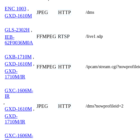
ENC 1003
,
JPEG
HTTP
/dms
GXD-1610M
GLS-2302H
,
FFMPEG
RTSP
/live1.sdp
IEB-
62F0036M0A
GXB-1710M
,
GXD-1610M
,
FFMPEG
HTTP
/ipcam/stream.cgi?nowprofile
GXD-
1710M/IR
GXC-1606M-
IR
,
JPEG
HTTP
/dms?nowprofileid=2
GXD-1610M
,
GXD-
1710M/IR
GXC-1606M-