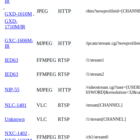
IR
,
JPEG
HTTP
/dms?nowprofileid=[CHANN
GXD-1610M
,
GXD-
1710M/IR
GXC-1606M-
MJPEG
HTTP
/ipcam/stream.cgi?nowprofi
IR
FFMPEG
RTSP
IED63
/1/stream1
FFMPEG
RTSP
IED63
/1/stream2
/videostream.cgi?user=[U
NIP-55
MJPEG
HTTP
SSWORD]&resolution=32&ra
VLC
RTSP
NLC-1401
/stream[CHANNEL]
VLC
RTSP
Unknown
/1/stream[CHANNEL]
NXC-1402
,
FFMPEG
RTSP
/ch1/stream0