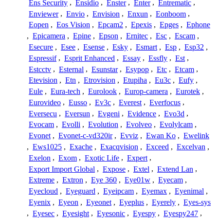
Ens Security
,
Ensidio
,
Enster
,
Enter
,
Entrematic
,
Enviewer
,
Envio
,
Envision
,
Enxun
,
Eonboom
,
Eopen
,
Eos Vision
,
Epcam2
,
Epexis
,
Epges
,
Ephone
,
Epicamera
,
Epine
,
Epson
,
Ernitec
,
Esc
,
Escam
,
Esecure
,
Esee
,
Esense
,
Esky
,
Esmart
,
Esp
,
Esp32
,
Espressif
,
Esprit Enhanced
,
Essay
,
Essfly
,
Est
,
Estcctv
,
Esternal
,
Esunstar
,
Esypop
,
Etc
,
Etcam
,
Etevision
,
Etn
,
Etrovision
,
Etupiha
,
Eu3c
,
Eufy
,
Eule
,
Eura-tech
,
Eurolook
,
Europ-camera
,
Eurotek
,
Eurovideo
,
Eusso
,
Ev3c
,
Everest
,
Everfocus
,
Eversecu
,
Eversun
,
Evgeni
,
Evidence
,
Evo3d
,
Evocam
,
Evolli
,
Evolution
,
Evolveo
,
Evolylcam
,
Evonet
,
Evonet-c-vd320ir
,
Evviz
,
Ewan Ko
,
Ewelink
,
Ews1025
,
Exache
,
Exacqvision
,
Exceed
,
Excelvan
,
Exelon
,
Exom
,
Exotic Life
,
Expert
,
Export Import Global
,
Expose
,
Extel
,
Extend Lan
,
Extreme
,
Extron
,
Eye 360
,
Eye01w
,
Eyecam
,
Eyecloud
,
Eyeguard
,
Eyeipcam
,
Eyemax
,
Eyenimal
,
Eyenix
,
Eyeon
,
Eyeonet
,
Eyeplus
,
Eyerely
,
Eyes-sys
,
Eyesec
,
Eyesight
,
Eyesonic
,
Eyespy
,
Eyespy247
,