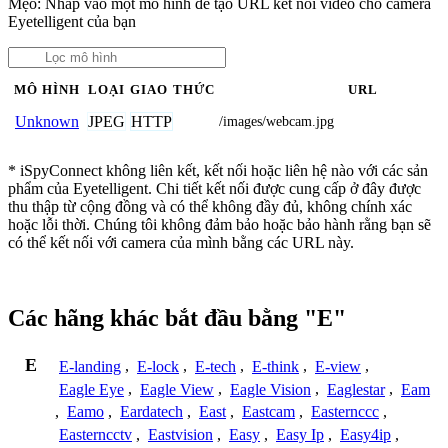
Mẹo: Nhấp vào một mô hình để tạo URL kết nối video cho camera
Eyetelligent của bạn
MÔ HÌNH
LOẠI
GIAO THỨC
URL
JPEG
HTTP
Unknown
/images/webcam.jpg
* iSpyConnect không liên kết, kết nối hoặc liên hệ nào với các sản
phẩm của Eyetelligent. Chi tiết kết nối được cung cấp ở đây được
thu thập từ cộng đồng và có thể không đầy đủ, không chính xác
hoặc lỗi thời. Chúng tôi không đảm bảo hoặc bảo hành rằng bạn sẽ
có thể kết nối với camera của mình bằng các URL này.
Các hãng khác bắt đầu bằng "E"
E
E-landing
,
E-lock
,
E-tech
,
E-think
,
E-view
,
Eagle Eye
,
Eagle View
,
Eagle Vision
,
Eaglestar
,
Eam
,
Eamo
,
Eardatech
,
East
,
Eastcam
,
Easternccc
,
Easterncctv
,
Eastvision
,
Easy
,
Easy Ip
,
Easy4ip
,