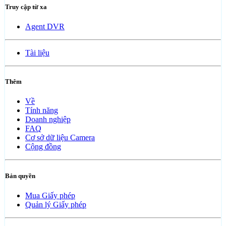
Truy cập từ xa
Agent DVR
Tài liệu
Thêm
Về
Tính năng
Doanh nghiệp
FAQ
Cơ sở dữ liệu Camera
Cộng đồng
Bản quyền
Mua Giấy phép
Quản lý Giấy phép