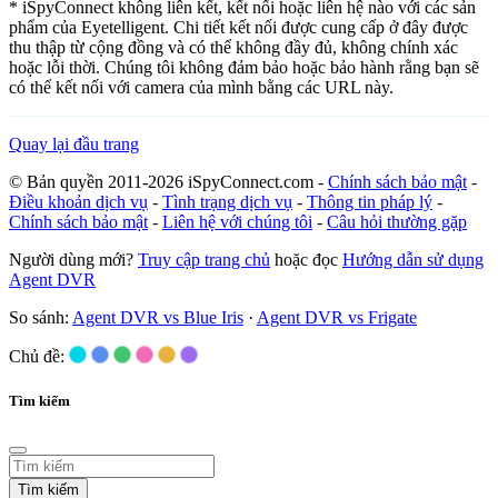
* iSpyConnect không liên kết, kết nối hoặc liên hệ nào với các sản
phẩm của Eyetelligent. Chi tiết kết nối được cung cấp ở đây được
thu thập từ cộng đồng và có thể không đầy đủ, không chính xác
hoặc lỗi thời. Chúng tôi không đảm bảo hoặc bảo hành rằng bạn sẽ
có thể kết nối với camera của mình bằng các URL này.
Quay lại đầu trang
© Bản quyền 2011-2026 iSpyConnect.com -
Chính sách bảo mật
-
Điều khoản dịch vụ
-
Tình trạng dịch vụ
-
Thông tin pháp lý
-
Chính sách bảo mật
-
Liên hệ với chúng tôi
-
Câu hỏi thường gặp
Người dùng mới?
Truy cập trang chủ
hoặc đọc
Hướng dẫn sử dụng
Agent DVR
So sánh:
Agent DVR vs Blue Iris
·
Agent DVR vs Frigate
Chủ đề:
Tìm kiếm
Tìm kiếm