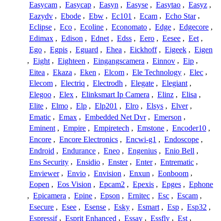
Easycam
,
Easycap
,
Easyn
,
Easyse
,
Easytao
,
Easyz
,
Eazydv
,
Ebode
,
Ebw
,
Ec101
,
Ecam
,
Echo Star
,
Eclipse
,
Eco
,
Ecoline
,
Economato
,
Edge
,
Edgecore
,
Edimax
,
Edison
,
Ednet
,
Edss
,
Eero
,
Eesee
,
Eet
,
Ego
,
Egpis
,
Eguard
,
Ehea
,
Eickhoff
,
Eigeek
,
Eigen
,
Eight
,
Eighteen
,
Eingangscamera
,
Einnov
,
Eip
,
Eitea
,
Ekaza
,
Eken
,
Elcom
,
Ele Technology
,
Elec
,
Elecom
,
Electriq
,
Electrodh
,
Elegate
,
Elegiant
,
Elegoo
,
Elex
,
Elinksmart Ip Camera
,
Elinz
,
Elisa
,
Elite
,
Elmo
,
Elp
,
Elp201
,
Elro
,
Elsys
,
Elver
,
Ematic
,
Emax
,
Embedded Net Dvr
,
Emerson
,
Eminent
,
Empire
,
Empiretech
,
Emstone
,
Encoder10
,
Encore
,
Encore Electronics
,
Encwi-g1
,
Endoscope
,
Endroid
,
Endurance
,
Eneo
,
Engenius
,
Enio Bell
,
Ens Security
,
Ensidio
,
Enster
,
Enter
,
Entrematic
,
Enviewer
,
Envio
,
Envision
,
Enxun
,
Eonboom
,
Eopen
,
Eos Vision
,
Epcam2
,
Epexis
,
Epges
,
Ephone
,
Epicamera
,
Epine
,
Epson
,
Ernitec
,
Esc
,
Escam
,
Esecure
,
Esee
,
Esense
,
Esky
,
Esmart
,
Esp
,
Esp32
,
Espressif
,
Esprit Enhanced
,
Essay
,
Essfly
,
Est
,