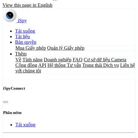
View this page in English
iSpy
Tải xuống
Tài liệu
Bản quyền
Mua Giấy phép
Quản lý Giấy phép
Thêm
Về
Tính năng
Doanh nghiệp
FAQ
Cơ sở dữ liệu Camera
Cộng đồng
API
Hệ thống Tư vấn
Trạng thái Dịch vụ
Liên hệ
với chúng tôi
iSpyConnect
Phần mềm
Tải xuống