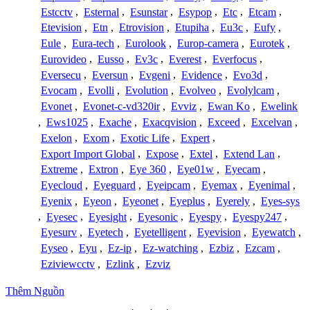
Estcctv
,
Esternal
,
Esunstar
,
Esypop
,
Etc
,
Etcam
,
Etevision
,
Etn
,
Etrovision
,
Etupiha
,
Eu3c
,
Eufy
,
Eule
,
Eura-tech
,
Eurolook
,
Europ-camera
,
Eurotek
,
Eurovideo
,
Eusso
,
Ev3c
,
Everest
,
Everfocus
,
Eversecu
,
Eversun
,
Evgeni
,
Evidence
,
Evo3d
,
Evocam
,
Evolli
,
Evolution
,
Evolveo
,
Evolylcam
,
Evonet
,
Evonet-c-vd320ir
,
Evviz
,
Ewan Ko
,
Ewelink
,
Ews1025
,
Exache
,
Exacqvision
,
Exceed
,
Excelvan
,
Exelon
,
Exom
,
Exotic Life
,
Expert
,
Export Import Global
,
Expose
,
Extel
,
Extend Lan
,
Extreme
,
Extron
,
Eye 360
,
Eye01w
,
Eyecam
,
Eyecloud
,
Eyeguard
,
Eyeipcam
,
Eyemax
,
Eyenimal
,
Eyenix
,
Eyeon
,
Eyeonet
,
Eyeplus
,
Eyerely
,
Eyes-sys
,
Eyesec
,
Eyesight
,
Eyesonic
,
Eyespy
,
Eyespy247
,
Eyesurv
,
Eyetech
,
Eyetelligent
,
Eyevision
,
Eyewatch
,
Eyseo
,
Eyu
,
Ez-ip
,
Ez-watching
,
Ezbiz
,
Ezcam
,
Eziviewcctv
,
Ezlink
,
Ezviz
Thêm Nguồn