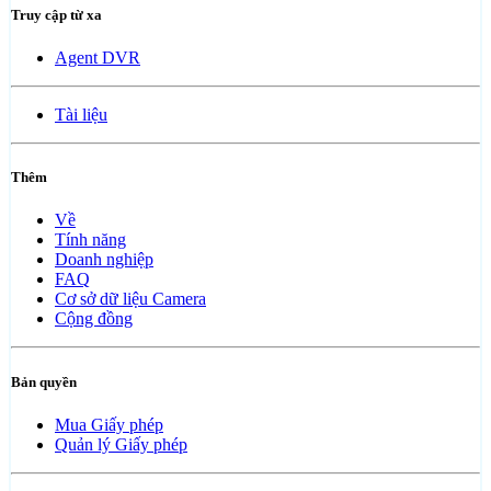
Truy cập từ xa
Agent DVR
Tài liệu
Thêm
Về
Tính năng
Doanh nghiệp
FAQ
Cơ sở dữ liệu Camera
Cộng đồng
Bản quyền
Mua Giấy phép
Quản lý Giấy phép