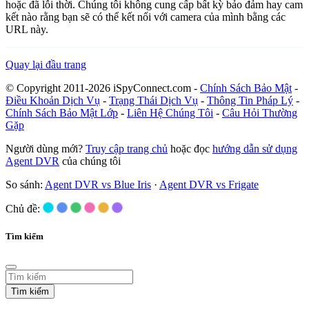
hoặc đã lỗi thời. Chúng tôi không cung cấp bất kỳ bảo đảm hay cam
kết nào rằng bạn sẽ có thể kết nối với camera của mình bằng các
URL này.
Quay lại đầu trang
© Copyright 2011-2026 iSpyConnect.com -
Chính Sách Bảo Mật
-
Điều Khoản Dịch Vụ
-
Trạng Thái Dịch Vụ
-
Thông Tin Pháp Lý
-
Chính Sách Bảo Mật Lớp
-
Liên Hệ Chúng Tôi
-
Câu Hỏi Thường
Gặp
Người dùng mới?
Truy cập trang chủ
hoặc đọc
hướng dẫn sử dụng
Agent DVR
của chúng tôi
So sánh:
Agent DVR vs Blue Iris
·
Agent DVR vs Frigate
Chủ đề:
Tìm kiếm
Tìm kiếm