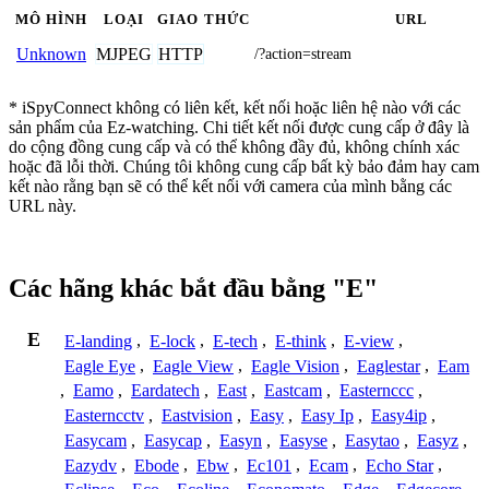
MÔ HÌNH
LOẠI
GIAO THỨC
URL
MJPEG
HTTP
Unknown
/?action=stream
* iSpyConnect không có liên kết, kết nối hoặc liên hệ nào với các
sản phẩm của Ez-watching. Chi tiết kết nối được cung cấp ở đây là
do cộng đồng cung cấp và có thể không đầy đủ, không chính xác
hoặc đã lỗi thời. Chúng tôi không cung cấp bất kỳ bảo đảm hay cam
kết nào rằng bạn sẽ có thể kết nối với camera của mình bằng các
URL này.
Các hãng khác bắt đầu bằng "E"
E
E-landing
,
E-lock
,
E-tech
,
E-think
,
E-view
,
Eagle Eye
,
Eagle View
,
Eagle Vision
,
Eaglestar
,
Eam
,
Eamo
,
Eardatech
,
East
,
Eastcam
,
Easternccc
,
Easterncctv
,
Eastvision
,
Easy
,
Easy Ip
,
Easy4ip
,
Easycam
,
Easycap
,
Easyn
,
Easyse
,
Easytao
,
Easyz
,
Eazydv
,
Ebode
,
Ebw
,
Ec101
,
Ecam
,
Echo Star
,