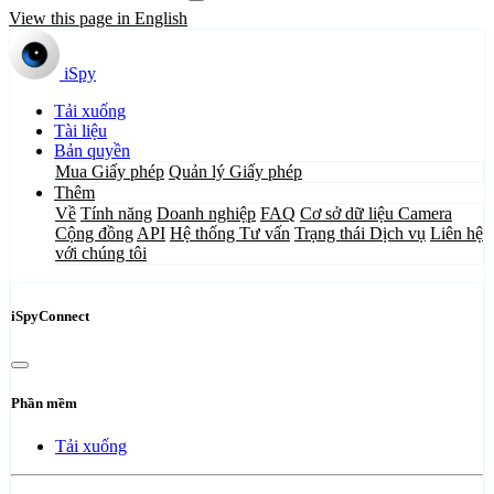
View this page in English
iSpy
Tải xuống
Tài liệu
Bản quyền
Mua Giấy phép
Quản lý Giấy phép
Thêm
Về
Tính năng
Doanh nghiệp
FAQ
Cơ sở dữ liệu Camera
Cộng đồng
API
Hệ thống Tư vấn
Trạng thái Dịch vụ
Liên hệ
với chúng tôi
iSpyConnect
Phần mềm
Tải xuống