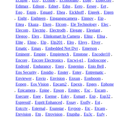
Eclipse
,
Eco
,
Ecoline
,
Economato
,
Edge
,
Edgecore
,
Edimax
,
Edison
,
Ednet
,
Edss
,
Eero
,
Eesee
,
Eet
,
Ego
,
Egpis
,
Eguard
,
Ehea
,
Eickhoff
,
Eigeek
,
Eigen
,
Eight
,
Eighteen
,
Eingangscamera
,
Einnov
,
Eip
,
Eitea
,
Ekaza
,
Eken
,
Elcom
,
Ele Technology
,
Elec
,
Elecom
,
Electriq
,
Electrodh
,
Elegate
,
Elegiant
,
Elegoo
,
Elex
,
Elinksmart Ip Camera
,
Elinz
,
Elisa
,
Elite
,
Elmo
,
Elp
,
Elp201
,
Elro
,
Elsys
,
Elver
,
Ematic
,
Emax
,
Embedded Net Dvr
,
Emerson
,
Eminent
,
Empire
,
Empiretech
,
Emstone
,
Encoder10
,
Encore
,
Encore Electronics
,
Encwi-g1
,
Endoscope
,
Endroid
,
Endurance
,
Eneo
,
Engenius
,
Enio Bell
,
Ens Security
,
Ensidio
,
Enster
,
Enter
,
Entrematic
,
Enviewer
,
Envio
,
Envision
,
Enxun
,
Eonboom
,
Eopen
,
Eos Vision
,
Epcam2
,
Epexis
,
Epges
,
Ephone
,
Epicamera
,
Epine
,
Epson
,
Ernitec
,
Esc
,
Escam
,
Esecure
,
Esee
,
Esense
,
Esky
,
Esmart
,
Esp
,
Esp32
,
Espressif
,
Esprit Enhanced
,
Essay
,
Essfly
,
Est
,
Estcctv
,
Esternal
,
Esunstar
,
Esypop
,
Etc
,
Etcam
,
Etevision
,
Etn
,
Etrovision
,
Etupiha
,
Eu3c
,
Eufy
,