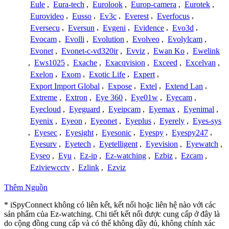
Eule
,
Eura-tech
,
Eurolook
,
Europ-camera
,
Eurotek
,
Eurovideo
,
Eusso
,
Ev3c
,
Everest
,
Everfocus
,
Eversecu
,
Eversun
,
Evgeni
,
Evidence
,
Evo3d
,
Evocam
,
Evolli
,
Evolution
,
Evolveo
,
Evolylcam
,
Evonet
,
Evonet-c-vd320ir
,
Evviz
,
Ewan Ko
,
Ewelink
,
Ews1025
,
Exache
,
Exacqvision
,
Exceed
,
Excelvan
,
Exelon
,
Exom
,
Exotic Life
,
Expert
,
Export Import Global
,
Expose
,
Extel
,
Extend Lan
,
Extreme
,
Extron
,
Eye 360
,
Eye01w
,
Eyecam
,
Eyecloud
,
Eyeguard
,
Eyeipcam
,
Eyemax
,
Eyenimal
,
Eyenix
,
Eyeon
,
Eyeonet
,
Eyeplus
,
Eyerely
,
Eyes-sys
,
Eyesec
,
Eyesight
,
Eyesonic
,
Eyespy
,
Eyespy247
,
Eyesurv
,
Eyetech
,
Eyetelligent
,
Eyevision
,
Eyewatch
,
Eyseo
,
Eyu
,
Ez-ip
,
Ez-watching
,
Ezbiz
,
Ezcam
,
Eziviewcctv
,
Ezlink
,
Ezviz
Thêm Nguồn
* iSpyConnect không có liên kết, kết nối hoặc liên hệ nào với các
sản phẩm của Ez-watching. Chi tiết kết nối được cung cấp ở đây là
do cộng đồng cung cấp và có thể không đầy đủ, không chính xác