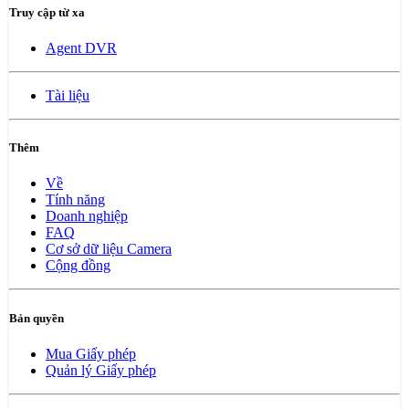
Truy cập từ xa
Agent DVR
Tài liệu
Thêm
Về
Tính năng
Doanh nghiệp
FAQ
Cơ sở dữ liệu Camera
Cộng đồng
Bản quyền
Mua Giấy phép
Quản lý Giấy phép