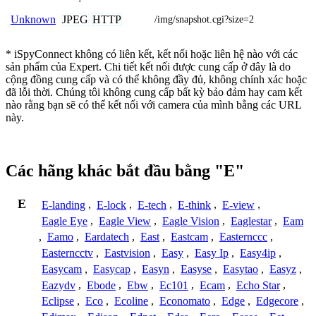
JPEG
HTTP
Unknown
/img/snapshot.cgi?size=2
* iSpyConnect không có liên kết, kết nối hoặc liên hệ nào với các
sản phẩm của Expert. Chi tiết kết nối được cung cấp ở đây là do
cộng đồng cung cấp và có thể không đầy đủ, không chính xác hoặc
đã lỗi thời. Chúng tôi không cung cấp bất kỳ bảo đảm hay cam kết
nào rằng bạn sẽ có thể kết nối với camera của mình bằng các URL
này.
Các hãng khác bắt đầu bằng "E"
E
E-landing
,
E-lock
,
E-tech
,
E-think
,
E-view
,
Eagle Eye
,
Eagle View
,
Eagle Vision
,
Eaglestar
,
Eam
,
Eamo
,
Eardatech
,
East
,
Eastcam
,
Easternccc
,
Easterncctv
,
Eastvision
,
Easy
,
Easy Ip
,
Easy4ip
,
Easycam
,
Easycap
,
Easyn
,
Easyse
,
Easytao
,
Easyz
,
Eazydv
,
Ebode
,
Ebw
,
Ec101
,
Ecam
,
Echo Star
,
Eclipse
,
Eco
,
Ecoline
,
Economato
,
Edge
,
Edgecore
,