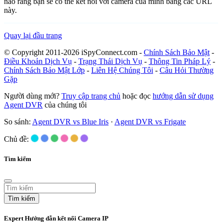
nào rằng bạn sẽ có thể kết nối với camera của mình bằng các URL
này.
Quay lại đầu trang
© Copyright 2011-2026 iSpyConnect.com -
Chính Sách Bảo Mật
-
Điều Khoản Dịch Vụ
-
Trạng Thái Dịch Vụ
-
Thông Tin Pháp Lý
-
Chính Sách Bảo Mật Lớp
-
Liên Hệ Chúng Tôi
-
Câu Hỏi Thường
Gặp
Người dùng mới?
Truy cập trang chủ
hoặc đọc
hướng dẫn sử dụng
Agent DVR
của chúng tôi
So sánh:
Agent DVR vs Blue Iris
·
Agent DVR vs Frigate
Chủ đề:
Tìm kiếm
Tìm kiếm
Expert Hướng dẫn kết nối Camera IP