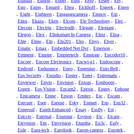
Edimax
,
Edison
,
Ednet
,
Edss
,
Eero
,
Eesee
,
Eet
,
Ego
,
Egpis
,
Eguard
,
Ehea
,
Eickhoff
,
Eigeek
,
Eigen
,
Eight
,
Eighteen
,
Eingangscamera
,
Einnov
,
Eip
,
Eitea
,
Ekaza
,
Eken
,
Elcom
,
Ele Technology
,
Elec
,
Elecom
,
Electriq
,
Electrodh
,
Elegate
,
Elegiant
,
Elegoo
,
Elex
,
Elinksmart Ip Camera
,
Elinz
,
Elisa
,
Elite
,
Elmo
,
Elp
,
Elp201
,
Elro
,
Elsys
,
Elver
,
Ematic
,
Emax
,
Embedded Net Dvr
,
Emerson
,
Eminent
,
Empire
,
Empiretech
,
Emstone
,
Encoder10
,
Encore
,
Encore Electronics
,
Encwi-g1
,
Endoscope
,
Endroid
,
Endurance
,
Eneo
,
Engenius
,
Enio Bell
,
Ens Security
,
Ensidio
,
Enster
,
Enter
,
Entrematic
,
Enviewer
,
Envio
,
Envision
,
Enxun
,
Eonboom
,
Eopen
,
Eos Vision
,
Epcam2
,
Epexis
,
Epges
,
Ephone
,
Epicamera
,
Epine
,
Epson
,
Ernitec
,
Esc
,
Escam
,
Esecure
,
Esee
,
Esense
,
Esky
,
Esmart
,
Esp
,
Esp32
,
Espressif
,
Esprit Enhanced
,
Essay
,
Essfly
,
Est
,
Estcctv
,
Esternal
,
Esunstar
,
Esypop
,
Etc
,
Etcam
,
Etevision
,
Etn
,
Etrovision
,
Etupiha
,
Eu3c
,
Eufy
,
Eule
,
Eura-tech
,
Eurolook
,
Europ-camera
,
Eurotek
,