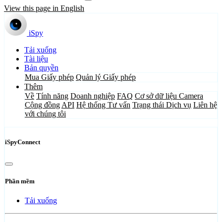
View this page in English
iSpy
Tải xuống
Tài liệu
Bản quyền
Mua Giấy phép
Quản lý Giấy phép
Thêm
Về
Tính năng
Doanh nghiệp
FAQ
Cơ sở dữ liệu Camera
Cộng đồng
API
Hệ thống Tư vấn
Trạng thái Dịch vụ
Liên hệ
với chúng tôi
iSpyConnect
Phần mềm
Tải xuống