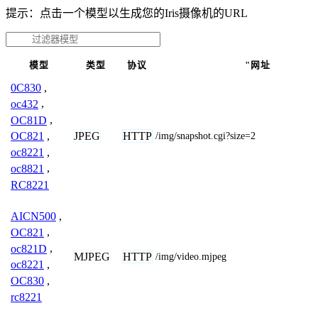
提示：点击一个模型以生成您的Iris摄像机的URL
模型
类型
协议
"网址
0C830
,
oc432
,
OC81D
,
JPEG
HTTP
OC821
,
/img/snapshot.cgi?size=2
oc8221
,
oc8821
,
RC8221
AICN500
,
OC821
,
oc821D
,
MJPEG
HTTP
/img/video.mjpeg
oc8221
,
OC830
,
rc8221