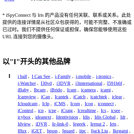
* iSpyConnect 与 Iris 的产品没有任何关联、联系或关系。此处
提供的连接详情是从社区众包获得的，可能不完整、不准确或
已过时。我们不提供任何保证或担保，确保您能够使用这些
URL 连接到您的摄像头。
以"I"开头的其他品牌
I
i ball
,
I Can See
,
i-Family
,
i-mobile
,
i-tronics
,
i-Watcher
,
I30vd
,
i3DVR
,
i3international
,
I591b6f
,
iBaby
,
Ibcam
,
iBrido
,
Icam
,
icamera
,
icami
,
Icamview
,
iCan
,
Icantek
,
iCatch
,
icatchtek
,
iclear
,
Icloudcam
,
Iclp
,
iCMS
,
Icom
,
Icon
,
iconnect
,
iControl
,
icp
,
icpe
,
iCraig
,
Icrealtime
,
Ics
,
icsee
,
icybox
,
ideanext
,
Identivision
,
Idis
,
Idis Global
,
Idt
,
Idview
,
iDVR
,
Ie-link-0
,
Iegeek
,
Iernut 2
,
Iets
,
Iflux
,
iGET
,
Igson
,
Iguard
,
iipc
,
Ijack Liu
,
Ikegami
,