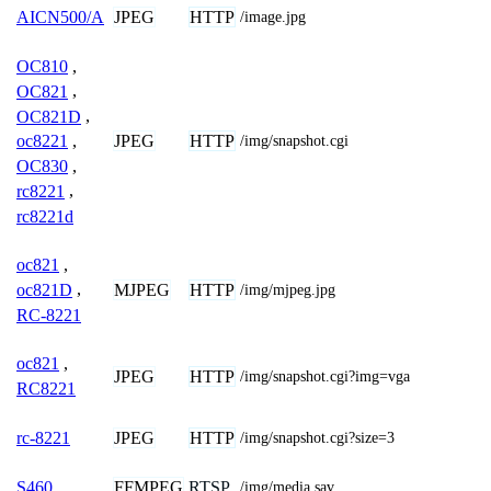
JPEG
HTTP
AICN500/A
/image.jpg
OC810
,
OC821
,
OC821D
,
JPEG
HTTP
oc8221
,
/img/snapshot.cgi
OC830
,
rc8221
,
rc8221d
oc821
,
MJPEG
HTTP
oc821D
,
/img/mjpeg.jpg
RC-8221
oc821
,
JPEG
HTTP
/img/snapshot.cgi?img=vga
RC8221
JPEG
HTTP
rc-8221
/img/snapshot.cgi?size=3
FFMPEG
RTSP
S460
/img/media.sav