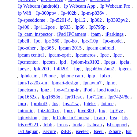
Ip Webcam (android)
,
Ip Webcam App
,
Ip Webcam Pro
,
ip Wifi
,
Ip-300ptw
,
Ip-402b
,
Ip-m-p836v
,
Ip-speeddome
,
Ip-t5201-f
,
Ip112
,
Ip302
,
Ip3393pv2
,
Ip400
,
Ip4112poe
,
ip633
,
Ip66
,
Ip6795p
,
Ip_cam_inspector
,
iPad IPCamera
,
ipam
,
iParkings
,
Ipbell
,
Ipc
,
ipc 360
,
Ipc-bo
,
Ipc-f10p
,
Ipc-model
,
Ipc-other
,
Ipc365
,
Ipcam 2015
,
ipcam android
,
ipcam central
,
ipcam-oprit
,
Ipcameros
,
Ipcc
,
Ipce
,
Ipcmontor
,
ipcom
,
Ipd
,
Ipdom-hz0102
,
Ipega
,
ipela
,
Ipeye
,
Ipfd200
,
Ipfd201
,
Ipg
,
Ipgah9oc2am7
,
ipgeek
,
Iphdcam
,
iPhone
,
iphone cam
,
ipip
,
Ipixo
,
Ipm-1z-20x-dn
,
ipmart-design
,
Ipnawin7
,
Ipnc
,
Ipnetcam
,
Ipnz
,
ipo-vf1mp-ir
,
iPod
,
ipod touch
,
Ipq1652x
,
Ipq1658x
,
Ipr31esx
,
Ipr712m
,
Ipr7424/8e
,
Ipro
,
Iprobot3
,
Ips
,
Ips-21w
,
Ipteles
,
Iptime
,
Iptronic
,
Iptz-h20xx
,
Ipux
,
Ipvd300
,
Ipx
,
Iq Eye
,
Iqinvision
,
Iqr
,
Ir Color Ip Camera
,
ircam
,
Irea
,
Iris
,
iris rc8221
,
Irlab
,
irmas
,
iroda
,
Isabeau
,
Isbsupport
,
Isd Jaguar
,
isecure
,
iSEE
,
iseetec
,
Iseeu
,
iShare
,
Isit