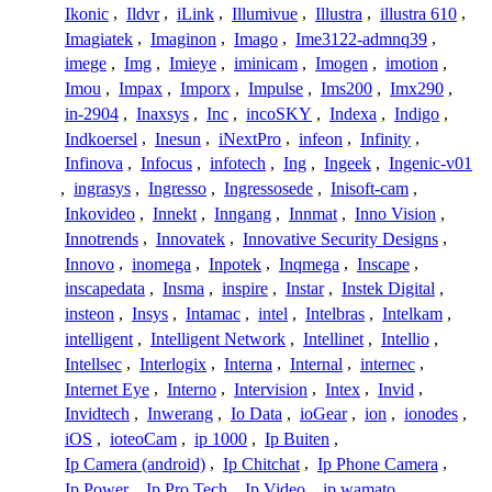
Ikonic
,
Ildvr
,
iLink
,
Illumivue
,
Illustra
,
illustra 610
,
Imagiatek
,
Imaginon
,
Imago
,
Ime3122-admnq39
,
imege
,
Img
,
Imieye
,
iminicam
,
Imogen
,
imotion
,
Imou
,
Impax
,
Imporx
,
Impulse
,
Ims200
,
Imx290
,
in-2904
,
Inaxsys
,
Inc
,
incoSKY
,
Indexa
,
Indigo
,
Indkoersel
,
Inesun
,
iNextPro
,
infeon
,
Infinity
,
Infinova
,
Infocus
,
infotech
,
Ing
,
Ingeek
,
Ingenic-v01
,
ingrasys
,
Ingresso
,
Ingressosede
,
Inisoft-cam
,
Inkovideo
,
Innekt
,
Inngang
,
Innmat
,
Inno Vision
,
Innotrends
,
Innovatek
,
Innovative Security Designs
,
Innovo
,
inomega
,
Inpotek
,
Inqmega
,
Inscape
,
inscapedata
,
Insma
,
inspire
,
Instar
,
Instek Digital
,
insteon
,
Insys
,
Intamac
,
intel
,
Intelbras
,
Intelkam
,
intelligent
,
Intelligent Network
,
Intellinet
,
Intellio
,
Intellsec
,
Interlogix
,
Interna
,
Internal
,
internec
,
Internet Eye
,
Interno
,
Intervision
,
Intex
,
Invid
,
Invidtech
,
Inwerang
,
Io Data
,
ioGear
,
ion
,
ionodes
,
iOS
,
ioteoCam
,
ip 1000
,
Ip Buiten
,
Ip Camera (android)
,
Ip Chitchat
,
Ip Phone Camera
,
Ip Power
,
Ip Pro Tech
,
Ip Video
,
ip wamato
,