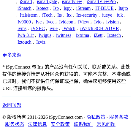
,
iSmart
,
ismart gate
,
ismartview
,
iSmartViewPro
,
iSnatch
,
Isotect
,
Isp
,
Ispy
,
iStream
,
IT-BLUE
,
Itajto
,
Italsistem
,
iTech
,
Its
,
Itx
,
Itx-security
,
iueye
,
iuk
,
Iv9000
,
Ivc
,
Ivcc
,
Ivideon
,
iView
,
Ivio
,
ivision
,
ivms
,
iVSEC
,
ivue
,
iWatch
,
iWatch 8CH-ADVR
,
Iwh-31ir
,
Iwigus
,
iwitness
,
ixtrima
,
iZett
,
Izotech
,
Iztouch
,
Izviz
更多来源
* iSpyConnect 与 Iris 的产品没有任何关联、联系或关系。此处
提供的连接详情是从社区众包获得的，可能不完整、不准确或
已过时。我们不提供任何保证或担保，确保您能够使用这些
URL 连接到您的摄像头。
返回顶部
© 版权所有 2011-2026 iSpyConnect.com -
隐私政策
-
服务条款
-
服务状态
-
法律信息
-
安全政策
-
联系我们
-
常见问题