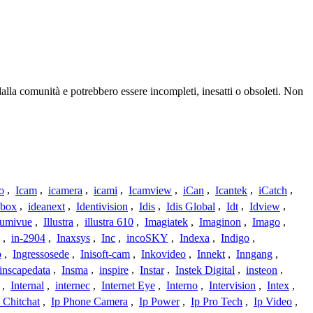
dalla comunità e potrebbero essere incompleti, inesatti o obsoleti. Non
o
,
Icam
,
icamera
,
icami
,
Icamview
,
iCan
,
Icantek
,
iCatch
,
ybox
,
ideanext
,
Identivision
,
Idis
,
Idis Global
,
Idt
,
Idview
,
lumivue
,
Illustra
,
illustra 610
,
Imagiatek
,
Imaginon
,
Imago
,
,
in-2904
,
Inaxsys
,
Inc
,
incoSKY
,
Indexa
,
Indigo
,
o
,
Ingressosede
,
Inisoft-cam
,
Inkovideo
,
Innekt
,
Inngang
,
inscapedata
,
Insma
,
inspire
,
Instar
,
Instek Digital
,
insteon
,
,
Internal
,
internec
,
Internet Eye
,
Interno
,
Intervision
,
Intex
,
 Chitchat
,
Ip Phone Camera
,
Ip Power
,
Ip Pro Tech
,
Ip Video
,