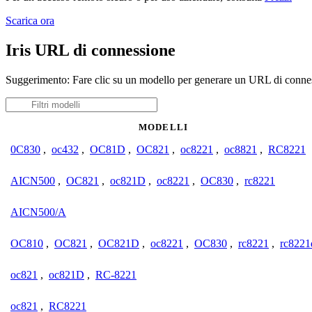
Scarica ora
Iris URL di connessione
Suggerimento: Fare clic su un modello per generare un URL di conness
MODELLI
0C830
,
oc432
,
OC81D
,
OC821
,
oc8221
,
oc8821
,
RC8221
AICN500
,
OC821
,
oc821D
,
oc8221
,
OC830
,
rc8221
AICN500/A
OC810
,
OC821
,
OC821D
,
oc8221
,
OC830
,
rc8221
,
rc8221
oc821
,
oc821D
,
RC-8221
oc821
,
RC8221