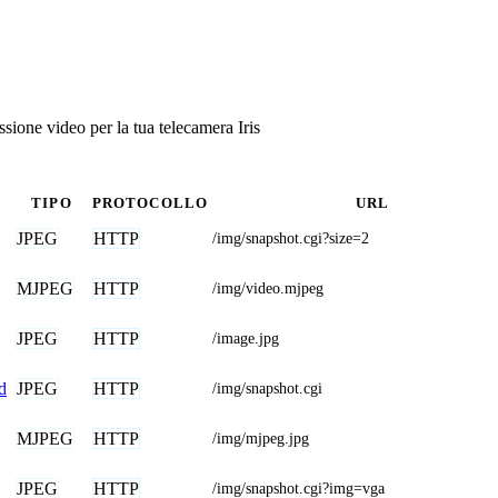
ione video per la tua telecamera Iris
TIPO
PROTOCOLLO
URL
JPEG
HTTP
/img/snapshot.cgi?size=2
MJPEG
HTTP
/img/video.mjpeg
JPEG
HTTP
/image.jpg
JPEG
HTTP
d
/img/snapshot.cgi
MJPEG
HTTP
/img/mjpeg.jpg
JPEG
HTTP
/img/snapshot.cgi?img=vga