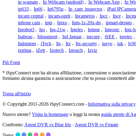
ip wamato
,
Ip Webcam (android)
,
Ip Webcam App
,
Ip We
ip633
,
Ip66
,
Ip6795p
,
Ip_cam_inspector
,
iPad IPCamera
ipcam central
,
ipcam-oprit
,
Ipcameros
,
Ipcc
,
Ipce
,
Ipcm
iphone cam
,
ipip
,
Ipixo
,
Ipm-1z-20x-dn
,
ipmart-design
,
Iprobot3
,
Ips
,
Ips-21w
,
Ipteles
,
Iptime
,
Iptronic
,
Iptz-
Isabeau
,
Isbsupport
,
Isd Jaguar
,
isecure
,
iSEE
,
iseetec
,
Italsistem
,
iTech
,
Its
,
Itx
,
Itx-security
,
iueye
,
iuk
,
Iv9
ixtrima
,
iZett
,
Izotech
,
Iztouch
,
Izviz
Più Fonti
* iSpyConnect non ha alcuna affiliazione, connessione o associazione co
forniamo alcuna garanzia o assicurazione che tu possa connetterti alle
Torna all'inizio
© Copyright 2011-2026 iSpyConnect.com -
Informativa sulla privacy
Nuovo utente?
Visita la homepage
o leggi la nostra
guida utente di 
Confronto:
Agent DVR vs Blue Iris
·
Agent DVR vs Frigate
Tema: