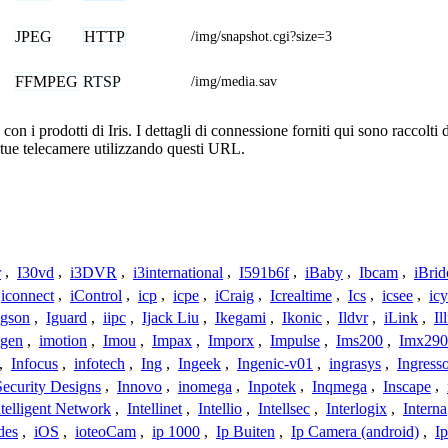
JPEG
HTTP
/img/snapshot.cgi?size=3
FFMPEG
RTSP
/img/media.sav
n i prodotti di Iris. I dettagli di connessione forniti qui sono raccolti 
 tue telecamere utilizzando questi URL.
r
,
I30vd
,
i3DVR
,
i3international
,
I591b6f
,
iBaby
,
Ibcam
,
iBrid
iconnect
,
iControl
,
icp
,
icpe
,
iCraig
,
Icrealtime
,
Ics
,
icsee
,
ic
Igson
,
Iguard
,
iipc
,
Ijack Liu
,
Ikegami
,
Ikonic
,
Ildvr
,
iLink
,
Il
gen
,
imotion
,
Imou
,
Impax
,
Imporx
,
Impulse
,
Ims200
,
Imx290
,
Infocus
,
infotech
,
Ing
,
Ingeek
,
Ingenic-v01
,
ingrasys
,
Ingress
Security Designs
,
Innovo
,
inomega
,
Inpotek
,
Inqmega
,
Inscape
,
ntelligent Network
,
Intellinet
,
Intellio
,
Intellsec
,
Interlogix
,
Interna
des
,
iOS
,
ioteoCam
,
ip 1000
,
Ip Buiten
,
Ip Camera (android)
,
Ip