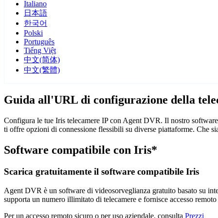
Italiano
日本語
한국어
Polski
Português
Tiếng Việt
中文(简体)
中文(繁體)
Guida all'URL di configurazione della tele
Configura le tue Iris telecamere IP con Agent DVR. Il nostro software
ti offre opzioni di connessione flessibili su diverse piattaforme. Che 
Software compatibile con Iris*
Scarica gratuitamente il software compatibile Iris
Agent DVR è un software di videosorveglianza gratuito basato su intelli
supporta un numero illimitato di telecamere e fornisce accesso remoto
Per un accesso remoto sicuro o per uso aziendale, consulta
Prezzi