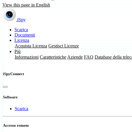
View this page in English
iSpy
Scarica
Documenti
Licenza
Acquista Licenza
Gestisci Licenze
Più
Informazioni
Caratteristiche
Aziende
FAQ
Database della tele
iSpyConnect
Software
Scarica
Accesso remoto