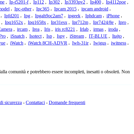
ome
,
Ip-t5201-f
,
Ip112
,
Ip302
,
Ip3393pv2
,
Ip400
,
Ip4112poe
,
model
,
Ipc-other
,
Ipc365
,
Ipcam 2015
,
ipcam android
,
,
Ipfd201
,
Ipg
,
Ipgah9oc2am7
,
ipgeek
,
Iphdcam
,
iPhone
,
,
Ipq1652x
,
Ipq1658x
,
Ipr31esx
,
Ipr712m
,
Ipr7424/8e
,
Ipro
,
 Camera
,
ircam
,
Irea
,
Iris
,
iris rc8221
,
Irlab
,
irmas
,
iroda
,
Pro
,
iSnatch
,
Isotect
,
Isp
,
Ispy
,
iStream
,
IT-BLUE
,
Itajto
,
vue
,
iWatch
,
iWatch 8CH-ADVR
,
Iwh-31ir
,
Iwigus
,
iwitness
,
dalla comunità e potrebbero essere incompleti, inesatti o obsoleti. Non
 di sicurezza
-
Contattaci
-
Domande frequenti