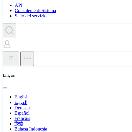
API
Consulente di Sistema
Stato del servizio
IT
Lingua
English
العربية
Deutsch
Español
Français
हिन्दी
Bahasa Indonesia