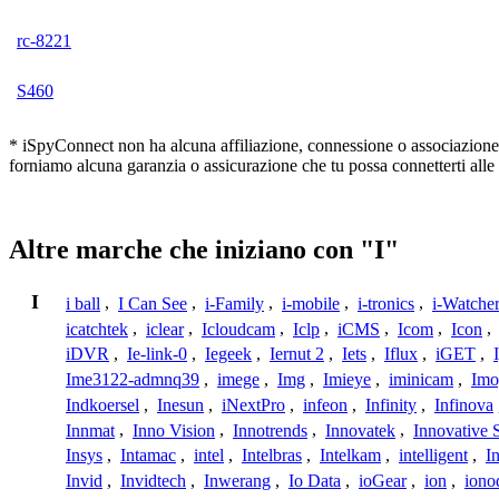
rc-8221
S460
* iSpyConnect non ha alcuna affiliazione, connessione o associazione co
forniamo alcuna garanzia o assicurazione che tu possa connetterti alle
Altre marche che iniziano con "I"
I
i ball
,
I Can See
,
i-Family
,
i-mobile
,
i-tronics
,
i-Watche
icatchtek
,
iclear
,
Icloudcam
,
Iclp
,
iCMS
,
Icom
,
Icon
,
iDVR
,
Ie-link-0
,
Iegeek
,
Iernut 2
,
Iets
,
Iflux
,
iGET
,
Ime3122-admnq39
,
imege
,
Img
,
Imieye
,
iminicam
,
Imo
Indkoersel
,
Inesun
,
iNextPro
,
infeon
,
Infinity
,
Infinova
Innmat
,
Inno Vision
,
Innotrends
,
Innovatek
,
Innovative 
Insys
,
Intamac
,
intel
,
Intelbras
,
Intelkam
,
intelligent
,
I
Invid
,
Invidtech
,
Inwerang
,
Io Data
,
ioGear
,
ion
,
iono