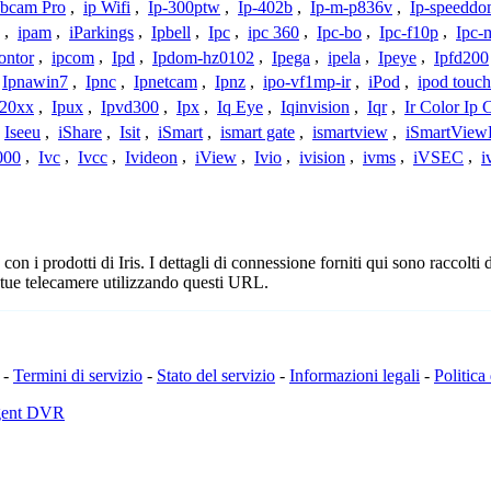
bcam Pro
,
ip Wifi
,
Ip-300ptw
,
Ip-402b
,
Ip-m-p836v
,
Ip-speedd
,
ipam
,
iParkings
,
Ipbell
,
Ipc
,
ipc 360
,
Ipc-bo
,
Ipc-f10p
,
Ipc-
ontor
,
ipcom
,
Ipd
,
Ipdom-hz0102
,
Ipega
,
ipela
,
Ipeye
,
Ipfd200
Ipnawin7
,
Ipnc
,
Ipnetcam
,
Ipnz
,
ipo-vf1mp-ir
,
iPod
,
ipod touch
h20xx
,
Ipux
,
Ipvd300
,
Ipx
,
Iq Eye
,
Iqinvision
,
Iqr
,
Ir Color Ip
Iseeu
,
iShare
,
Isit
,
iSmart
,
ismart gate
,
ismartview
,
iSmartView
000
,
Ivc
,
Ivcc
,
Ivideon
,
iView
,
Ivio
,
ivision
,
ivms
,
iVSEC
,
i
n i prodotti di Iris. I dettagli di connessione forniti qui sono raccolti 
 tue telecamere utilizzando questi URL.
-
Termini di servizio
-
Stato del servizio
-
Informazioni legali
-
Politica
Agent DVR