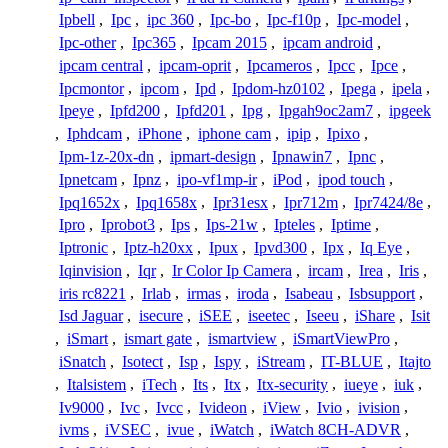
Ipbell
,
Ipc
,
ipc 360
,
Ipc-bo
,
Ipc-f10p
,
Ipc-model
,
Ipc-other
,
Ipc365
,
Ipcam 2015
,
ipcam android
,
ipcam central
,
ipcam-oprit
,
Ipcameros
,
Ipcc
,
Ipce
,
Ipcmontor
,
ipcom
,
Ipd
,
Ipdom-hz0102
,
Ipega
,
ipela
,
Ipeye
,
Ipfd200
,
Ipfd201
,
Ipg
,
Ipgah9oc2am7
,
ipgeek
,
Iphdcam
,
iPhone
,
iphone cam
,
ipip
,
Ipixo
,
Ipm-1z-20x-dn
,
ipmart-design
,
Ipnawin7
,
Ipnc
,
Ipnetcam
,
Ipnz
,
ipo-vf1mp-ir
,
iPod
,
ipod touch
,
Ipq1652x
,
Ipq1658x
,
Ipr31esx
,
Ipr712m
,
Ipr7424/8e
,
Ipro
,
Iprobot3
,
Ips
,
Ips-21w
,
Ipteles
,
Iptime
,
Iptronic
,
Iptz-h20xx
,
Ipux
,
Ipvd300
,
Ipx
,
Iq Eye
,
Iqinvision
,
Iqr
,
Ir Color Ip Camera
,
ircam
,
Irea
,
Iris
,
iris rc8221
,
Irlab
,
irmas
,
iroda
,
Isabeau
,
Isbsupport
,
Isd Jaguar
,
isecure
,
iSEE
,
iseetec
,
Iseeu
,
iShare
,
Isit
,
iSmart
,
ismart gate
,
ismartview
,
iSmartViewPro
,
iSnatch
,
Isotect
,
Isp
,
Ispy
,
iStream
,
IT-BLUE
,
Itajto
,
Italsistem
,
iTech
,
Its
,
Itx
,
Itx-security
,
iueye
,
iuk
,
Iv9000
,
Ivc
,
Ivcc
,
Ivideon
,
iView
,
Ivio
,
ivision
,
ivms
,
iVSEC
,
ivue
,
iWatch
,
iWatch 8CH-ADVR
,