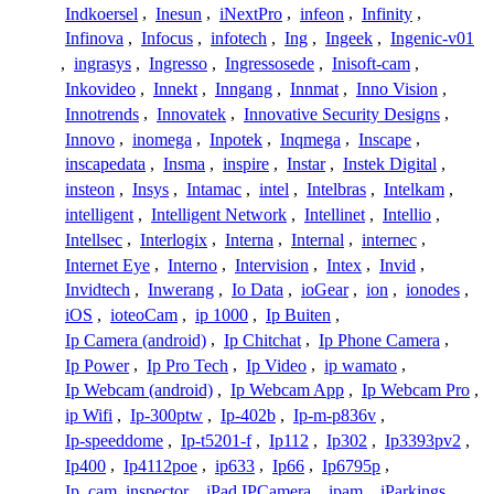
Indkoersel
,
Inesun
,
iNextPro
,
infeon
,
Infinity
,
Infinova
,
Infocus
,
infotech
,
Ing
,
Ingeek
,
Ingenic-v01
,
ingrasys
,
Ingresso
,
Ingressosede
,
Inisoft-cam
,
Inkovideo
,
Innekt
,
Inngang
,
Innmat
,
Inno Vision
,
Innotrends
,
Innovatek
,
Innovative Security Designs
,
Innovo
,
inomega
,
Inpotek
,
Inqmega
,
Inscape
,
inscapedata
,
Insma
,
inspire
,
Instar
,
Instek Digital
,
insteon
,
Insys
,
Intamac
,
intel
,
Intelbras
,
Intelkam
,
intelligent
,
Intelligent Network
,
Intellinet
,
Intellio
,
Intellsec
,
Interlogix
,
Interna
,
Internal
,
internec
,
Internet Eye
,
Interno
,
Intervision
,
Intex
,
Invid
,
Invidtech
,
Inwerang
,
Io Data
,
ioGear
,
ion
,
ionodes
,
iOS
,
ioteoCam
,
ip 1000
,
Ip Buiten
,
Ip Camera (android)
,
Ip Chitchat
,
Ip Phone Camera
,
Ip Power
,
Ip Pro Tech
,
Ip Video
,
ip wamato
,
Ip Webcam (android)
,
Ip Webcam App
,
Ip Webcam Pro
,
ip Wifi
,
Ip-300ptw
,
Ip-402b
,
Ip-m-p836v
,
Ip-speeddome
,
Ip-t5201-f
,
Ip112
,
Ip302
,
Ip3393pv2
,
Ip400
,
Ip4112poe
,
ip633
,
Ip66
,
Ip6795p
,
Ip_cam_inspector
,
iPad IPCamera
,
ipam
,
iParkings
,