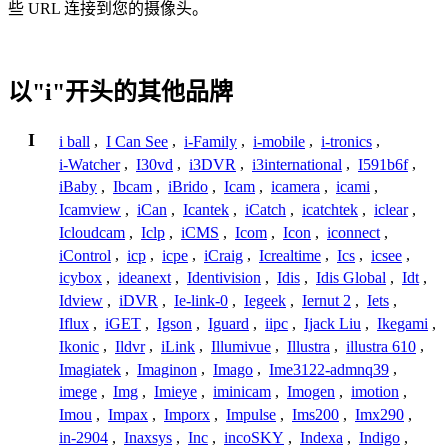
些 URL 连接到您的摄像头。
以"i"开头的其他品牌
I
i ball
,
I Can See
,
i-Family
,
i-mobile
,
i-tronics
,
i-Watcher
,
I30vd
,
i3DVR
,
i3international
,
I591b6f
,
iBaby
,
Ibcam
,
iBrido
,
Icam
,
icamera
,
icami
,
Icamview
,
iCan
,
Icantek
,
iCatch
,
icatchtek
,
iclear
,
Icloudcam
,
Iclp
,
iCMS
,
Icom
,
Icon
,
iconnect
,
iControl
,
icp
,
icpe
,
iCraig
,
Icrealtime
,
Ics
,
icsee
,
icybox
,
ideanext
,
Identivision
,
Idis
,
Idis Global
,
Idt
,
Idview
,
iDVR
,
Ie-link-0
,
Iegeek
,
Iernut 2
,
Iets
,
Iflux
,
iGET
,
Igson
,
Iguard
,
iipc
,
Ijack Liu
,
Ikegami
,
Ikonic
,
Ildvr
,
iLink
,
Illumivue
,
Illustra
,
illustra 610
,
Imagiatek
,
Imaginon
,
Imago
,
Ime3122-admnq39
,
imege
,
Img
,
Imieye
,
iminicam
,
Imogen
,
imotion
,
Imou
,
Impax
,
Imporx
,
Impulse
,
Ims200
,
Imx290
,
in-2904
,
Inaxsys
,
Inc
,
incoSKY
,
Indexa
,
Indigo
,