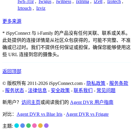
Iwh-31ir
,
Iwigus
,
iwitness
,
ixtrima
,
iZett
,
Izotech
,
Iztouch
,
Izviz
更多来源
* iSpyConnect 与 i-Family 的产品没有任何关联、联系或关系。
此处提供的连接详情是从社区众包获得的，可能不完整、不准
确或已过时。我们不提供任何保证或担保，确保您能够使用这
些 URL 连接到您的摄像头。
返回顶部
© 版权所有 2011-2026 iSpyConnect.com -
隐私政策
-
服务条款
-
服务状态
-
法律信息
-
安全政策
-
联系我们
-
常见问题
新用户？
访问主页
或阅读我们的
Agent DVR 用户指南
对比：
Agent DVR vs Blue Iris
·
Agent DVR vs Frigate
主题: