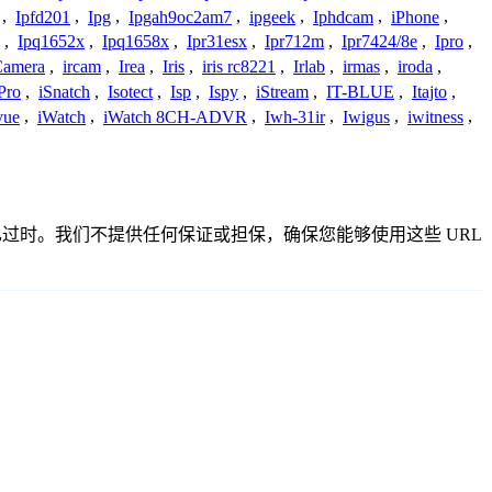
,
Ipfd201
,
Ipg
,
Ipgah9oc2am7
,
ipgeek
,
Iphdcam
,
iPhone
,
,
Ipq1652x
,
Ipq1658x
,
Ipr31esx
,
Ipr712m
,
Ipr7424/8e
,
Ipro
,
 Camera
,
ircam
,
Irea
,
Iris
,
iris rc8221
,
Irlab
,
irmas
,
iroda
,
Pro
,
iSnatch
,
Isotect
,
Isp
,
Ispy
,
iStream
,
IT-BLUE
,
Itajto
,
vue
,
iWatch
,
iWatch 8CH-ADVR
,
Iwh-31ir
,
Iwigus
,
iwitness
,
准确或已过时。我们不提供任何保证或担保，确保您能够使用这些 URL