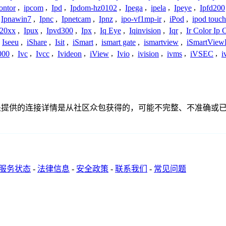
ontor
,
ipcom
,
Ipd
,
Ipdom-hz0102
,
Ipega
,
ipela
,
Ipeye
,
Ipfd200
Ipnawin7
,
Ipnc
,
Ipnetcam
,
Ipnz
,
ipo-vf1mp-ir
,
iPod
,
ipod touch
h20xx
,
Ipux
,
Ipvd300
,
Ipx
,
Iq Eye
,
Iqinvision
,
Iqr
,
Ir Color Ip
Iseeu
,
iShare
,
Isit
,
iSmart
,
ismart gate
,
ismartview
,
iSmartView
000
,
Ivc
,
Ivcc
,
Ivideon
,
iView
,
Ivio
,
ivision
,
ivms
,
iVSEC
,
i
联系或关系。此处提供的连接详情是从社区众包获得的，可能不完整、不
服务状态
-
法律信息
-
安全政策
-
联系我们
-
常见问题