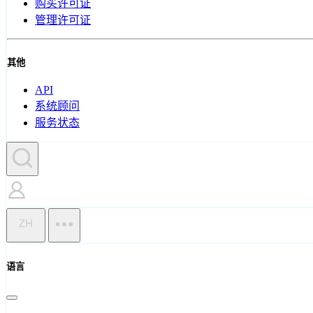
购买许可证
管理许可证
其他
API
系统顾问
服务状态
ZH
语言