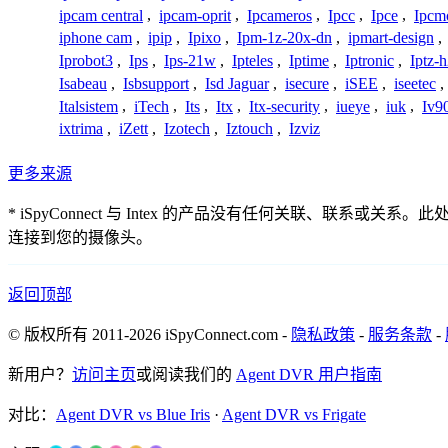
ipcam central
,
ipcam-oprit
,
Ipcameros
,
Ipcc
,
Ipce
,
Ipcm
iphone cam
,
ipip
,
Ipixo
,
Ipm-1z-20x-dn
,
ipmart-design
,
Iprobot3
,
Ips
,
Ips-21w
,
Ipteles
,
Iptime
,
Iptronic
,
Iptz-
Isabeau
,
Isbsupport
,
Isd Jaguar
,
isecure
,
iSEE
,
iseetec
,
Italsistem
,
iTech
,
Its
,
Itx
,
Itx-security
,
iueye
,
iuk
,
Iv9
ixtrima
,
iZett
,
Izotech
,
Iztouch
,
Izviz
更多来源
* iSpyConnect 与 Intex 的产品没有任何关联、
连接到您的摄像头。
返回顶部
© 版权所有 2011-2026 iSpyConnect.com -
隐私政策
-
服务条款
-
新用户？
访问主页
或阅读我们的
Agent DVR 用户指南
对比：
Agent DVR vs Blue Iris
·
Agent DVR vs Frigate