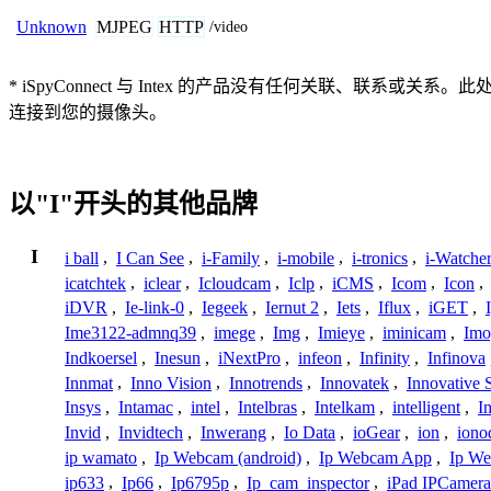
MJPEG
HTTP
Unknown
/video
* iSpyConnect 与 Intex 的产品没有任何关联、
连接到您的摄像头。
以"I"开头的其他品牌
I
i ball
,
I Can See
,
i-Family
,
i-mobile
,
i-tronics
,
i-Watche
icatchtek
,
iclear
,
Icloudcam
,
Iclp
,
iCMS
,
Icom
,
Icon
,
iDVR
,
Ie-link-0
,
Iegeek
,
Iernut 2
,
Iets
,
Iflux
,
iGET
,
Ime3122-admnq39
,
imege
,
Img
,
Imieye
,
iminicam
,
Imo
Indkoersel
,
Inesun
,
iNextPro
,
infeon
,
Infinity
,
Infinova
Innmat
,
Inno Vision
,
Innotrends
,
Innovatek
,
Innovative 
Insys
,
Intamac
,
intel
,
Intelbras
,
Intelkam
,
intelligent
,
I
Invid
,
Invidtech
,
Inwerang
,
Io Data
,
ioGear
,
ion
,
iono
ip wamato
,
Ip Webcam (android)
,
Ip Webcam App
,
Ip We
ip633
,
Ip66
,
Ip6795p
,
Ip_cam_inspector
,
iPad IPCamera