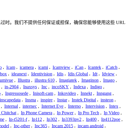
准确或已过时。我们不提供任何保证或担保，确保您能够使用这些 URL
o
,
Icam
,
icamera
,
icami
,
Icamview
,
iCan
,
Icantek
,
iCatch
,
ybox
,
ideanext
,
Identivision
,
Idis
,
Idis Global
,
Idt
,
Idview
,
lumivue
,
Illustra
,
illustra 610
,
Imagiatek
,
Imaginon
,
Imago
,
,
in-2904
,
Inaxsys
,
Inc
,
incoSKY
,
Indexa
,
Indigo
,
o
,
Ingressosede
,
Inisoft-cam
,
Inkovideo
,
Innekt
,
Inngang
,
inscapedata
,
Insma
,
inspire
,
Instar
,
Instek Digital
,
insteon
,
,
Internal
,
internec
,
Internet Eye
,
Interno
,
Intervision
,
Intex
,
 Chitchat
,
Ip Phone Camera
,
Ip Power
,
Ip Pro Tech
,
Ip Video
,
ome
,
Ip-t5201-f
,
Ip112
,
Ip302
,
Ip3393pv2
,
Ip400
,
Ip4112poe
,
model
,
Ipc-other
,
Ipc365
,
Ipcam 2015
,
ipcam android
,