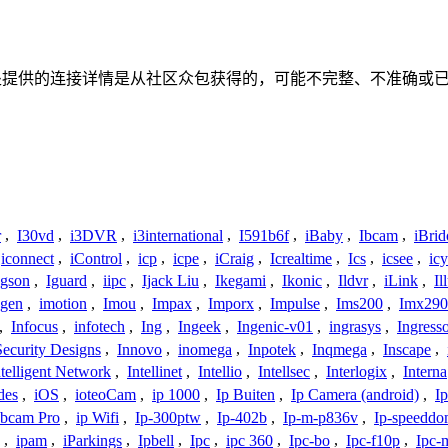
联系或关系。此处提供的连接详情是从社区众包获得的，可能不完整、不
r
,
I30vd
,
i3DVR
,
i3international
,
I591b6f
,
iBaby
,
Ibcam
,
iBrid
iconnect
,
iControl
,
icp
,
icpe
,
iCraig
,
Icrealtime
,
Ics
,
icsee
,
ic
Igson
,
Iguard
,
iipc
,
Ijack Liu
,
Ikegami
,
Ikonic
,
Ildvr
,
iLink
,
Il
gen
,
imotion
,
Imou
,
Impax
,
Imporx
,
Impulse
,
Ims200
,
Imx290
,
Infocus
,
infotech
,
Ing
,
Ingeek
,
Ingenic-v01
,
ingrasys
,
Ingress
Security Designs
,
Innovo
,
inomega
,
Inpotek
,
Inqmega
,
Inscape
,
ntelligent Network
,
Intellinet
,
Intellio
,
Intellsec
,
Interlogix
,
Interna
des
,
iOS
,
ioteoCam
,
ip 1000
,
Ip Buiten
,
Ip Camera (android)
,
Ip
bcam Pro
,
ip Wifi
,
Ip-300ptw
,
Ip-402b
,
Ip-m-p836v
,
Ip-speedd
,
ipam
,
iParkings
,
Ipbell
,
Ipc
,
ipc 360
,
Ipc-bo
,
Ipc-f10p
,
Ipc-