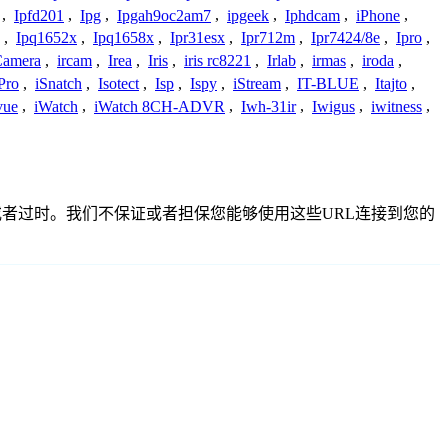
,
Ipfd201
,
Ipg
,
Ipgah9oc2am7
,
ipgeek
,
Iphdcam
,
iPhone
,
,
Ipq1652x
,
Ipq1658x
,
Ipr31esx
,
Ipr712m
,
Ipr7424/8e
,
Ipro
,
 Camera
,
ircam
,
Irea
,
Iris
,
iris rc8221
,
Irlab
,
irmas
,
iroda
,
Pro
,
iSnatch
,
Isotect
,
Isp
,
Ispy
,
iStream
,
IT-BLUE
,
Itajto
,
vue
,
iWatch
,
iWatch 8CH-ADVR
,
Iwh-31ir
,
Iwigus
,
iwitness
,
准确或者过时。我们不保证或者担保您能够使用这些URL连接到您的