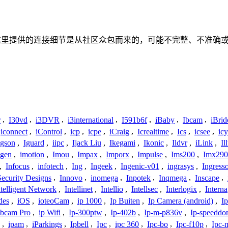
接或者关系。这里提供的连接细节是从社区众包而来的，可能不完整、不
r
,
I30vd
,
i3DVR
,
i3international
,
I591b6f
,
iBaby
,
Ibcam
,
iBrid
iconnect
,
iControl
,
icp
,
icpe
,
iCraig
,
Icrealtime
,
Ics
,
icsee
,
ic
Igson
,
Iguard
,
iipc
,
Ijack Liu
,
Ikegami
,
Ikonic
,
Ildvr
,
iLink
,
Il
gen
,
imotion
,
Imou
,
Impax
,
Imporx
,
Impulse
,
Ims200
,
Imx290
,
Infocus
,
infotech
,
Ing
,
Ingeek
,
Ingenic-v01
,
ingrasys
,
Ingress
Security Designs
,
Innovo
,
inomega
,
Inpotek
,
Inqmega
,
Inscape
,
ntelligent Network
,
Intellinet
,
Intellio
,
Intellsec
,
Interlogix
,
Interna
des
,
iOS
,
ioteoCam
,
ip 1000
,
Ip Buiten
,
Ip Camera (android)
,
Ip
bcam Pro
,
ip Wifi
,
Ip-300ptw
,
Ip-402b
,
Ip-m-p836v
,
Ip-speedd
,
ipam
,
iParkings
,
Ipbell
,
Ipc
,
ipc 360
,
Ipc-bo
,
Ipc-f10p
,
Ipc-