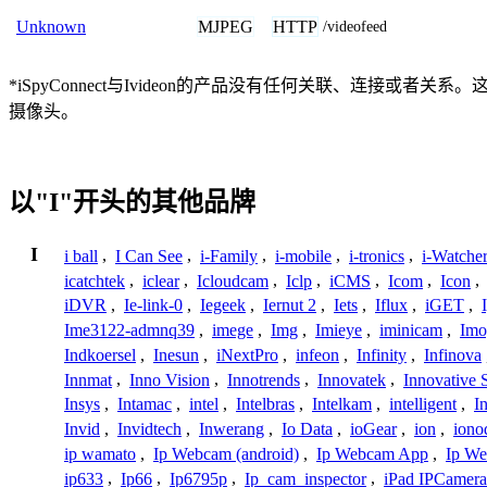
MJPEG
HTTP
Unknown
/videofeed
*iSpyConnect与Ivideon的产品没有任何关联、连
摄像头。
以"I"开头的其他品牌
I
i ball
,
I Can See
,
i-Family
,
i-mobile
,
i-tronics
,
i-Watche
icatchtek
,
iclear
,
Icloudcam
,
Iclp
,
iCMS
,
Icom
,
Icon
,
iDVR
,
Ie-link-0
,
Iegeek
,
Iernut 2
,
Iets
,
Iflux
,
iGET
,
Ime3122-admnq39
,
imege
,
Img
,
Imieye
,
iminicam
,
Imo
Indkoersel
,
Inesun
,
iNextPro
,
infeon
,
Infinity
,
Infinova
Innmat
,
Inno Vision
,
Innotrends
,
Innovatek
,
Innovative 
Insys
,
Intamac
,
intel
,
Intelbras
,
Intelkam
,
intelligent
,
I
Invid
,
Invidtech
,
Inwerang
,
Io Data
,
ioGear
,
ion
,
iono
ip wamato
,
Ip Webcam (android)
,
Ip Webcam App
,
Ip We
ip633
,
Ip66
,
Ip6795p
,
Ip_cam_inspector
,
iPad IPCamera