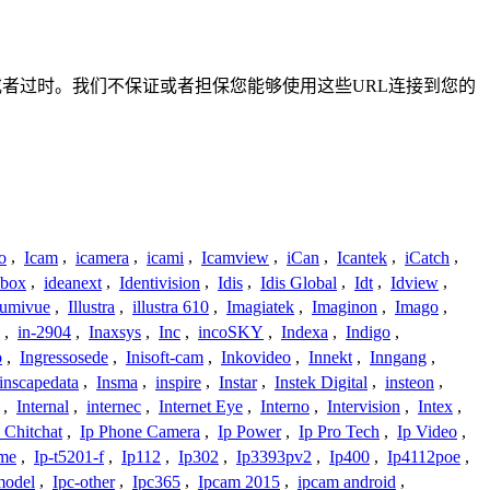
准确或者过时。我们不保证或者担保您能够使用这些URL连接到您的
o
,
Icam
,
icamera
,
icami
,
Icamview
,
iCan
,
Icantek
,
iCatch
,
ybox
,
ideanext
,
Identivision
,
Idis
,
Idis Global
,
Idt
,
Idview
,
lumivue
,
Illustra
,
illustra 610
,
Imagiatek
,
Imaginon
,
Imago
,
,
in-2904
,
Inaxsys
,
Inc
,
incoSKY
,
Indexa
,
Indigo
,
o
,
Ingressosede
,
Inisoft-cam
,
Inkovideo
,
Innekt
,
Inngang
,
inscapedata
,
Insma
,
inspire
,
Instar
,
Instek Digital
,
insteon
,
,
Internal
,
internec
,
Internet Eye
,
Interno
,
Intervision
,
Intex
,
 Chitchat
,
Ip Phone Camera
,
Ip Power
,
Ip Pro Tech
,
Ip Video
,
ome
,
Ip-t5201-f
,
Ip112
,
Ip302
,
Ip3393pv2
,
Ip400
,
Ip4112poe
,
model
,
Ipc-other
,
Ipc365
,
Ipcam 2015
,
ipcam android
,