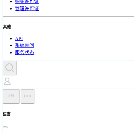
购买许可证
管理许可证
其他
API
系统顾问
服务状态
ZH
语言