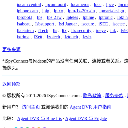
ipcam central
,
ipcam-oprit
,
Ipcameros
,
Ipcc
,
Ipce
,
Ipcm
iphone cam
,
ipip
,
Ipixo
,
Ipm-1z-20x-dn
,
ipmart-design
,
Iprobot3
,
Ips
,
Ips-21w
,
Ipteles
,
Iptime
,
Iptronic
,
Iptz-
Isabeau
,
Isbsupport
,
Isd Jaguar
,
isecure
,
iSEE
,
iseetec
,
Italsistem
,
iTech
,
Its
,
Itx
,
Itx-security
,
iueye
,
iuk
,
Iv9
ixtrima
,
iZett
,
Izotech
,
Iztouch
,
Izviz
更多来源
*iSpyConnect与Ivideon的产品没有任何关联、连
摄像头。
返回顶部
© 版权所有 2011-2026 iSpyConnect.com -
隐私政策
-
服务条款
-
新用户？
访问主页
或阅读我们的
Agent DVR 用户指南
比较：
Agent DVR 与 Blue Iris
·
Agent DVR 与 Frigate