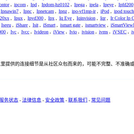
ontor
,
ipcom
,
Ipd
,
Ipdom-hz0102
,
Ipega
,
ipela
,
Ipeye
,
Ipfd200
Ipnawin7
,
Ipnc
,
Ipnetcam
,
Ipnz
,
ipo-vf1mp-ir
,
iPod
,
ipod touch
h20xx
,
Ipux
,
Ipvd300
,
Ipx
,
Iq Eye
,
Iqinvision
,
Iqr
,
Ir Color Ip
Iseeu
,
iShare
,
Isit
,
iSmart
,
ismart gate
,
ismartview
,
iSmartView
000
,
Ivc
,
Ivcc
,
Ivideon
,
iView
,
Ivio
,
ivision
,
ivms
,
iVSEC
,
i
接或者关系。这里提供的连接细节是从社区众包而来的，可能不完整、不
服务状态
-
法律信息
-
安全政策
-
联系我们
-
常见问题