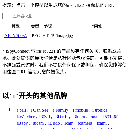
提示：点击一个模型以生成您的iris rc8221摄像机的URL
模型
类型
协议
"网址
JPEG
HTTP
AICN500/A
/image.jpg
* iSpyConnect 与 iris rc8221 的产品没有任何关联、联系或关
系。此处提供的连接详情是从社区众包获得的，可能不完整、
不准确或已过时。我们不提供任何保证或担保，确保您能够使
用这些 URL 连接到您的摄像头。
以"i"开头的其他品牌
I
i ball
,
I Can See
,
i-Family
,
i-mobile
,
i-tronics
,
i-Watcher
,
I30vd
,
i3DVR
,
i3international
,
I591b6f
,
iBaby
,
Ibcam
,
iBrido
,
Icam
,
icamera
,
icami
,