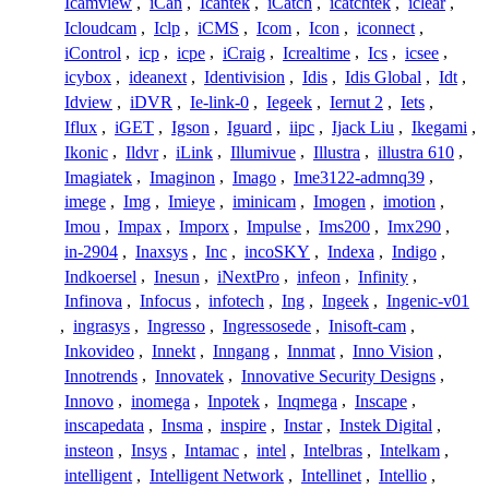
Icamview
,
iCan
,
Icantek
,
iCatch
,
icatchtek
,
iclear
,
Icloudcam
,
Iclp
,
iCMS
,
Icom
,
Icon
,
iconnect
,
iControl
,
icp
,
icpe
,
iCraig
,
Icrealtime
,
Ics
,
icsee
,
icybox
,
ideanext
,
Identivision
,
Idis
,
Idis Global
,
Idt
,
Idview
,
iDVR
,
Ie-link-0
,
Iegeek
,
Iernut 2
,
Iets
,
Iflux
,
iGET
,
Igson
,
Iguard
,
iipc
,
Ijack Liu
,
Ikegami
,
Ikonic
,
Ildvr
,
iLink
,
Illumivue
,
Illustra
,
illustra 610
,
Imagiatek
,
Imaginon
,
Imago
,
Ime3122-admnq39
,
imege
,
Img
,
Imieye
,
iminicam
,
Imogen
,
imotion
,
Imou
,
Impax
,
Imporx
,
Impulse
,
Ims200
,
Imx290
,
in-2904
,
Inaxsys
,
Inc
,
incoSKY
,
Indexa
,
Indigo
,
Indkoersel
,
Inesun
,
iNextPro
,
infeon
,
Infinity
,
Infinova
,
Infocus
,
infotech
,
Ing
,
Ingeek
,
Ingenic-v01
,
ingrasys
,
Ingresso
,
Ingressosede
,
Inisoft-cam
,
Inkovideo
,
Innekt
,
Inngang
,
Innmat
,
Inno Vision
,
Innotrends
,
Innovatek
,
Innovative Security Designs
,
Innovo
,
inomega
,
Inpotek
,
Inqmega
,
Inscape
,
inscapedata
,
Insma
,
inspire
,
Instar
,
Instek Digital
,
insteon
,
Insys
,
Intamac
,
intel
,
Intelbras
,
Intelkam
,
intelligent
,
Intelligent Network
,
Intellinet
,
Intellio
,