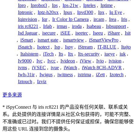
Ipro
,
Iprobot3
,
Ips
,
Ips-21w
,
Ipteles
,
Iptime
,
Iptronic
,
Iptz-h20xx
,
Ipux
,
Ipvd300
,
Ipx
,
Iq Eye
,
Iqinvision
,
Iqr
,
Ir Color Ip Camera
,
ircam
,
Irea
,
Iris
,
iris rc8221
,
Irlab
,
irmas
,
iroda
,
Isabeau
,
Isbsupport
,
Isd Jaguar
,
isecure
,
iSEE
,
iseetec
,
Iseeu
,
iShare
,
Isit
,
iSmart
,
ismart gate
,
ismartview
,
iSmartViewPro
,
iSnatch
,
Isotect
,
Isp
,
Ispy
,
iStream
,
IT-BLUE
,
Itajto
,
Italsistem
,
iTech
,
Its
,
Itx
,
Itx-security
,
iueye
,
iuk
,
Iv9000
,
Ivc
,
Ivcc
,
Ivideon
,
iView
,
Ivio
,
ivision
,
ivms
,
iVSEC
,
ivue
,
iWatch
,
iWatch 8CH-ADVR
,
Iwh-31ir
,
Iwigus
,
iwitness
,
ixtrima
,
iZett
,
Izotech
,
Iztouch
,
Izviz
更多来源
* iSpyConnect 与 iris rc8221 的产品没有任何关联、联系或关
系。此处提供的连接详情是从社区众包获得的，可能不完整、
不准确或已过时。我们不提供任何保证或担保，确保您能够使
用这些 URL 连接到您的摄像头。