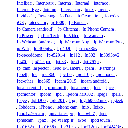
Intellsec
,
Interlogix
,
Interna
,
Internal
,
internec
,
Internet Eye
,
Interno
,
Intervision
,
Intex
,
Invid
,
Invidtech
,
Inwerang
,
Io Data
,
ioGear
,
ion
,
ionodes
,
iOS
,
ioteoCam
,
ip 1000
,
Ip Buiten
,
Ip Camera (android)
,
Ip Chitchat
,
Ip Phone Camera
,
Ip Power
,
Ip Pro Tech
,
Ip Video
,
ip wamato
,
Ip Webcam (android)
,
Ip Webcam App
,
Ip Webcam Pro
,
ip Wifi
,
Ip-300ptw
,
Ip-402b
,
Ip-m-p836v
,
Ip-speeddome
,
Ip-t5201-f
,
Ip112
,
Ip302
,
Ip3393pv2
,
Ip400
,
Ip4112poe
,
ip633
,
Ip66
,
Ip6795p
,
Ip_cam_inspector
,
iPad IPCamera
,
ipam
,
iParkings
,
Ipbell
,
Ipc
,
ipc 360
,
Ipc-bo
,
Ipc-f10p
,
Ipc-model
,
Ipc-other
,
Ipc365
,
Ipcam 2015
,
ipcam android
,
ipcam central
,
ipcam-oprit
,
Ipcameros
,
Ipcc
,
Ipce
,
Ipcmontor
,
ipcom
,
Ipd
,
Ipdom-hz0102
,
Ipega
,
ipela
,
Ipeye
,
Ipfd200
,
Ipfd201
,
Ipg
,
Ipgah9oc2am7
,
ipgeek
,
Iphdcam
,
iPhone
,
iphone cam
,
ipip
,
Ipixo
,
Ipm-1z-20x-dn
,
ipmart-design
,
Ipnawin7
,
Ipnc
,
Ipnetcam
,
Ipnz
,
ipo-vf1mp-ir
,
iPod
,
ipod touch
,
Ipq1652x
,
Ipq1658x
,
Ipr31esx
,
Ipr712m
,
Ipr7424/8e
,